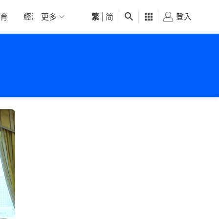
育
經濟
更多
01深圳
繁
觀點
|
简
健康
好食玩飛
登入
女