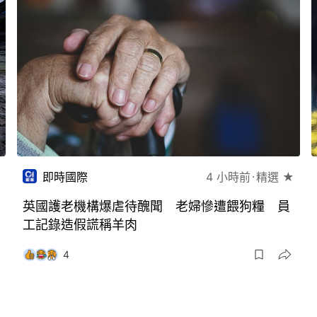
即時國際
4 小時前
精選 ★
英國護老機構爆虐待醜聞 老婦慘遭餵狗糧 員
工記錄造假謊稱羊肉
4