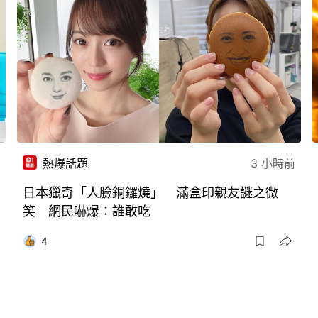
熱爆話題
3 小時前
日本獵奇「人臉銅鑼燒」 滿盒印親友謎之微
笑 網民嚇爆：誰敢吃
4