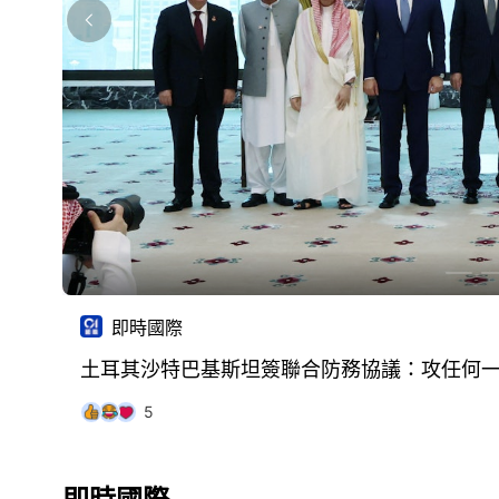
★
即時國際
即時國際
泰國少年槍擊案增至最少8死 總理矢言收緊槍
土耳其沙特巴基斯坦簽聯合防務協議：攻任何
2
5