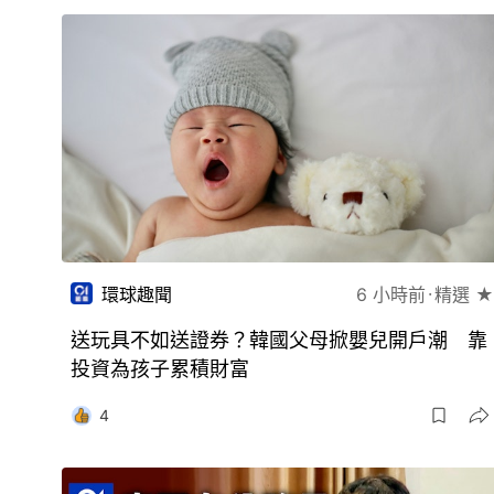
環球趣聞
6 小時前
精選 ★
送玩具不如送證券？韓國父母掀嬰兒開戶潮 靠
投資為孩子累積財富
4