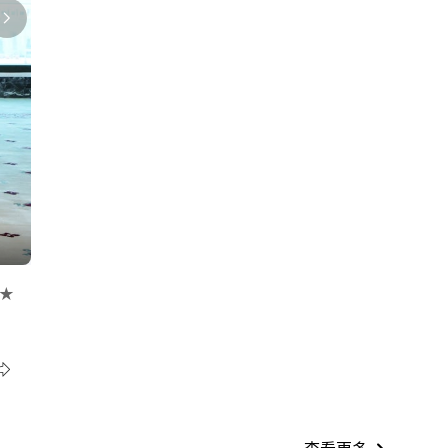
 ★
 ★
世界專題
七萬人的亡命偷渡：摩洛哥西班牙數百年恩怨
5