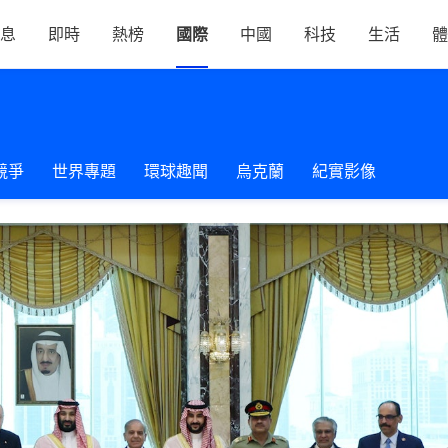
息
即時
熱榜
國際
中國
科技
生活
體
競爭
世界專題
環球趣聞
烏克蘭
紀實影像