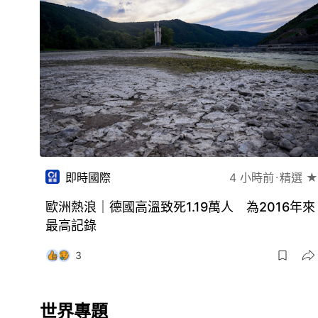
即時國際
4 小時前
精選 ★
歐洲熱浪｜德國高溫致死1.19萬人 為2016年來
最高記錄
3
世界專題