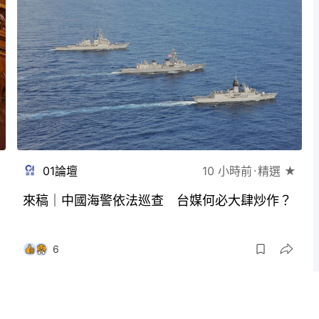
01論壇
10 小時前
精選 ★
來稿｜中國海警依法巡查 台媒何必大肆炒作？
6