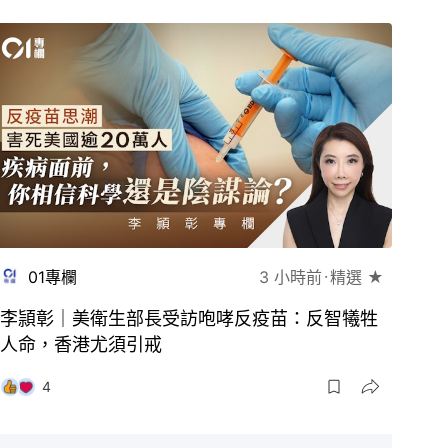
01專欄
3 小時前
精選 ★
李頴彰｜美衛生部長受訪咆哮反疫苗：反智犧牲
人命，香港尤須引戒
4