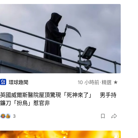
環球趣聞
10 小時前
精選 ★
英國威爾斯醫院屋頂驚現「死神來了」 男手持
鐮刀「扮鳥」惹官非
3