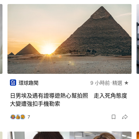
環球趣聞
9 小時前
精選 ★
日男埃及遇有證導遊熱心幫拍照 走入死角態度
大變遭強扣手機勒索
7