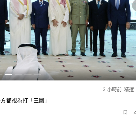
38 分鐘前
3 小時前
精選
精選
管
一方都視為打「三國」