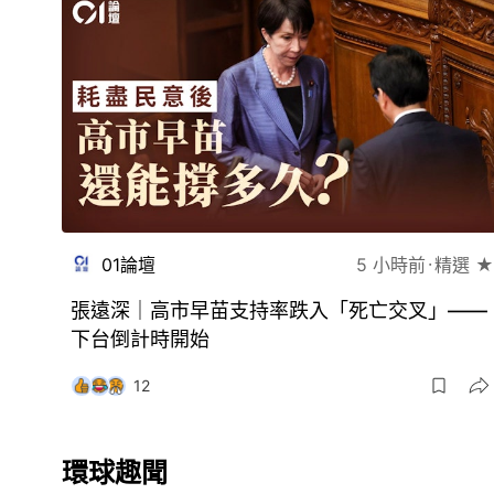
01論壇
5 小時前
精選 ★
張遠深｜高市早苗支持率跌入「死亡交叉」——
下台倒計時開始
12
環球趣聞