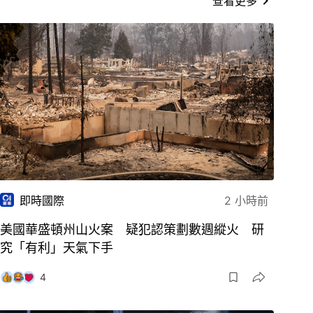
查看更多
即時國際
2 小時前
美國華盛頓州山火案 疑犯認策劃數週縱火 研
究「有利」天氣下手
4