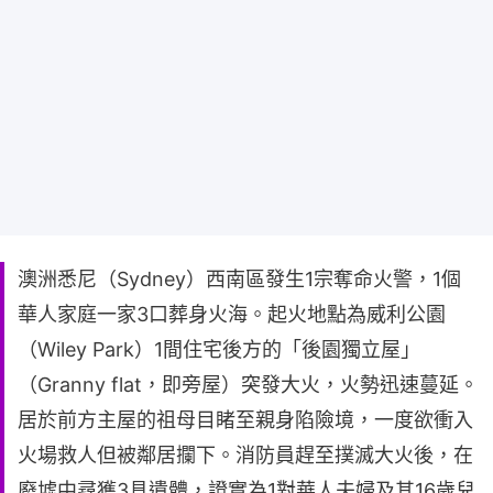
澳洲悉尼（Sydney）西南區發生1宗奪命火警，1個
華人家庭一家3口葬身火海。起火地點為威利公園
（Wiley Park）1間住宅後方的「後園獨立屋」
（Granny flat，即旁屋）突發大火，火勢迅速蔓延。
居於前方主屋的祖母目睹至親身陷險境，一度欲衝入
火場救人但被鄰居攔下。消防員趕至撲滅大火後，在
廢墟中尋獲3具遺體，證實為1對華人夫婦及其16歲兒