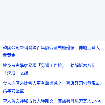
韓國公司聲稱發現百年前俄國戰艦殘骸 傳船上藏大
量黃金
埃及考古學家發現「另類工作坊」 助解拆木乃伊
「煉成」之謎
食人族原來比智人更有藝術感？ 西班牙洞穴發現6.5
萬年前壁畫
智人曾與神秘古代人種雜交 漢族有丹尼索瓦人DNA