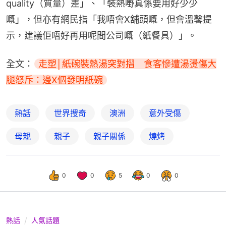
quality（質量）差」、「裝熱嘢真係要用好少少
嘅」，但亦有網民指「我唔會X舖頭嘅，但會溫馨提
示，建議佢唔好再用呢間公司嘅（紙餐具）」。
全文：
走塑│紙碗裝熱湯突對摺　食客慘遭湯燙傷大
腿怒斥：邊X個發明紙碗
熱話
世界搜奇
澳洲
意外受傷
母親
親子
親子關係
燒烤
0
0
5
0
0
熱話
人氣話題