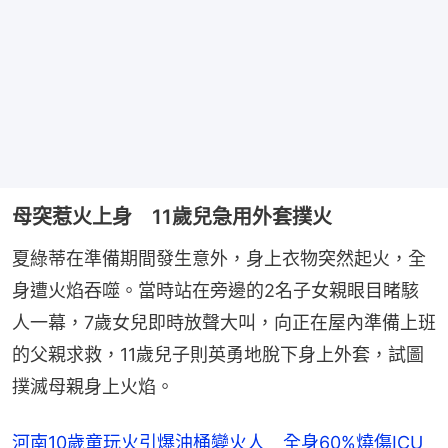
母突惹火上身 11歲兒急用外套撲火
夏綠蒂在準備期間發生意外，身上衣物突然起火，全
身遭火焰吞噬。當時站在旁邊的2名子女親眼目睹駭
人一幕，7歲女兒即時放聲大叫，向正在屋內準備上班
的父親求救，11歲兒子則英勇地脫下身上外套，試圖
撲滅母親身上火焰。
河南10歲童玩火引爆油桶變火人 全身60%燒傷ICU