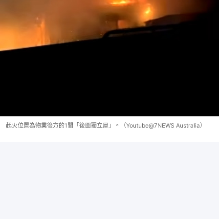
起火位置為物業後方的1間「後園獨立屋」。（Youtube@7NEWS Australia）