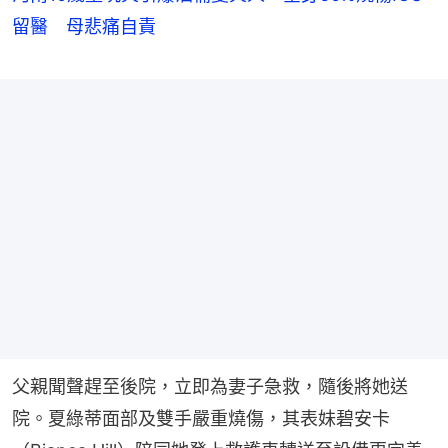
留醫 母悲痛自責
父親聞聲趕至後院，立即為妻子急救，隨後將她送
院。夏綠蒂面部及雙手嚴重燒傷，其表妹碧安卡