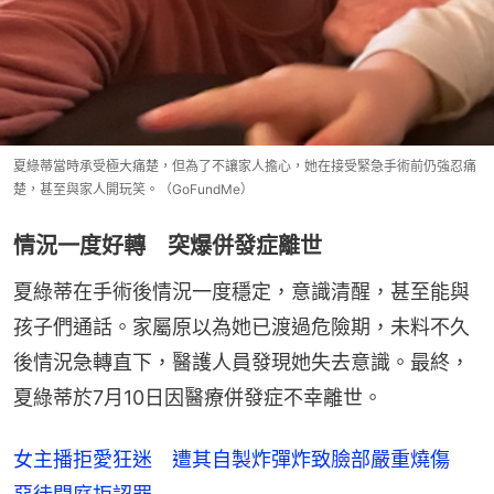
夏綠蒂當時承受極大痛楚，但為了不讓家人擔心，她在接受緊急手術前仍強忍痛
楚，甚至與家人開玩笑。（GoFundMe）
情況一度好轉 突爆併發症離世
夏綠蒂在手術後情況一度穩定，意識清醒，甚至能與
孩子們通話。家屬原以為她已渡過危險期，未料不久
後情況急轉直下，醫護人員發現她失去意識。最終，
夏綠蒂於7月10日因醫療併發症不幸離世。
女主播拒愛狂迷 遭其自製炸彈炸致臉部嚴重燒傷