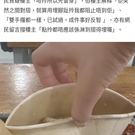
民質疑樓主「咁拎所以先會穿」，但樓主解釋「佢突
然之間對摺，就算用埋腳趾拎我都阻止唔到佢」、
「雙手攞都一樣，已試過，成件事好反智 」，亦有網
民留言撐樓主「點拎都唔應該係淋到摺得埋囉」。