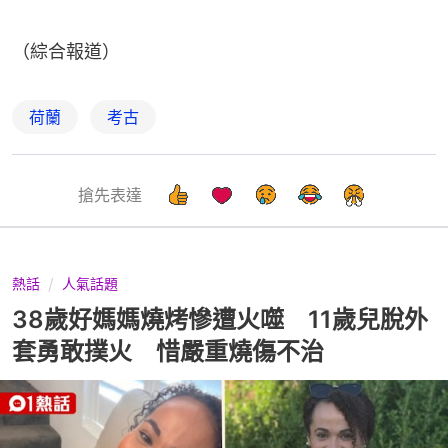
（綜合報道）
荷蘭
考古
搶先表達
熱話
人氣話題
38歲好媽媽燒烤慘遭火噬 11歲兒脫外
套勇敢撲火 惜嚴重燒傷不治