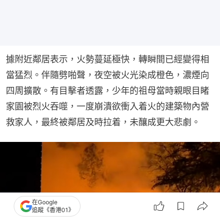
據附近鄰居表示，火勢蔓延極快，轉瞬間已經變得相
當猛烈。伴隨劈啪聲，夜空被火光染成橙色，濃煙向
四周擴散。有目擊者透露，少年的祖母當時親眼目睹
家園被烈火吞噬，一度崩潰欲衝入着火的建築物內營
救家人，最終被鄰居及時拉着，未釀成更大悲劇。
在Google
追蹤《香港01》