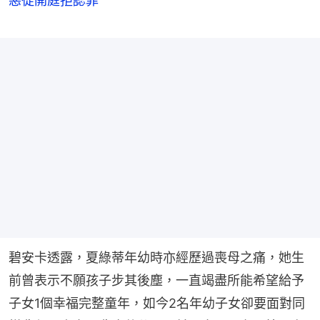
惡徒開庭拒認罪
碧安卡透露，夏綠蒂年幼時亦經歷過喪母之痛，她生
前曾表示不願孩子步其後塵，一直竭盡所能希望給予
子女1個幸福完整童年，如今2名年幼子女卻要面對同