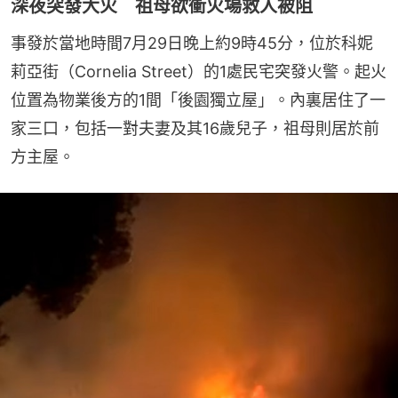
深夜突發大火 祖母欲衝火場救人被阻
事發於當地時間7月29日晚上約9時45分，位於科妮
莉亞街（Cornelia Street）的1處民宅突發火警。起火
位置為物業後方的1間「後園獨立屋」。內裏居住了一
家三口，包括一對夫妻及其16歲兒子，祖母則居於前
方主屋。