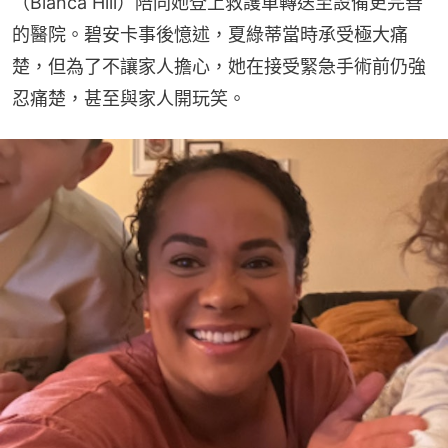
（Bianca Hill）陪同她登上救護車轉送至設備更完善
的醫院。碧安卡事後憶述，夏綠蒂當時承受極大痛
楚，但為了不讓家人擔心，她在接受緊急手術前仍強
忍痛楚，甚至與家人開玩笑。