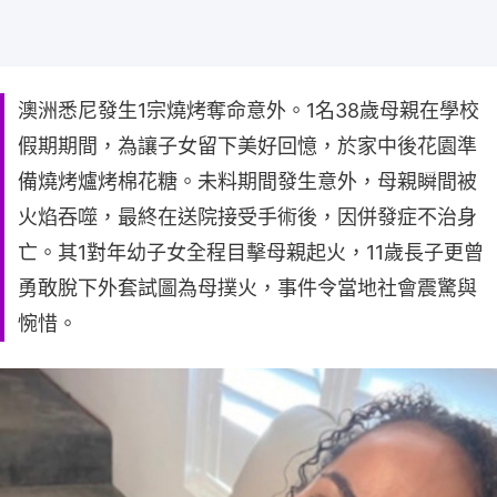
澳洲悉尼發生1宗燒烤奪命意外。1名38歲母親在學校
假期期間，為讓子女留下美好回憶，於家中後花園準
備燒烤爐烤棉花糖。未料期間發生意外，母親瞬間被
火焰吞噬，最終在送院接受手術後，因併發症不治身
亡。其1對年幼子女全程目擊母親起火，11歲長子更曾
勇敢脫下外套試圖為母撲火，事件令當地社會震驚與
惋惜。