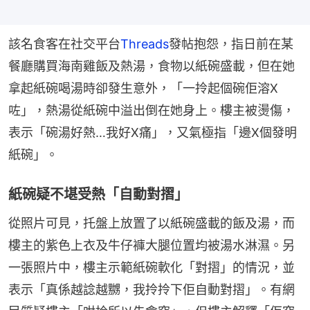
該名食客在社交平台
Threads
發帖抱怨，指日前在某
餐廳購買海南雞飯及熱湯，食物以紙碗盛載，但在她
拿起紙碗喝湯時卻發生意外，「一拎起個碗佢溶X
咗」，熱湯從紙碗中溢出倒在她身上。樓主被燙傷，
表示「碗湯好熱…我好X痛」，又氣極指「邊X個發明
紙碗」。
紙碗疑不堪受熱「自動對摺」
從照片可見，托盤上放置了以紙碗盛載的飯及湯，而
樓主的紫色上衣及牛仔褲大腿位置均被湯水淋濕。另
一張照片中，樓主示範紙碗軟化「對摺」的情況，並
表示「真係越諗越嬲，我拎拎下佢自動對摺」。有網