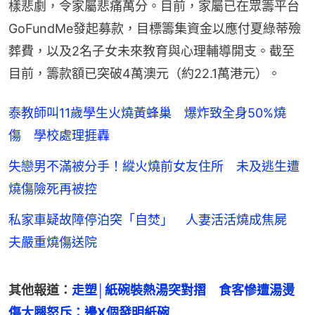
樣悲劇，令家屬悲痛萬分。目前，家屬已在眾籌平台
GoFundMe發起募款，目標籌集資金以應付夏綠蒂殮
葬費，以及2名子女未來教育與心理輔導開支。截至
目前，籌款額已突破4萬澳元（約22.1萬港元）。
泰教師叫11歲學生火燒黃蜂巢 爆炸致全身50%燒
傷 學校處理捱轟
失戀男不滿被分手！縱火燒前女友住所 未及逃生遭
燒傷險死再被控
私家車疑故障停泊突「自焚」 人妻活活燒成焦屍
夫嚴重燒傷送院
其他報道：
走塑│紙碗裝熱湯突對摺　食客慘遭湯燙
傷大腿怒斥：邊X個發明紙碗