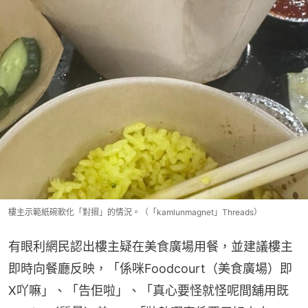
樓主示範紙碗軟化「對摺」的情況。（「kamlunmagnet」Threads）
有眼利網民認出樓主疑在美食廣場用餐，並建議樓主
即時向餐廳反映，「係咪Foodcourt（美食廣場）即
X吖嘛」、「告佢啦」、「真心要怪就怪呢間舖用既