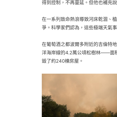
得到控制，不再蔓延。但他也補充說
在一系列致命熱浪導致河床乾涸、植
爭。科學家們認為，這些極端天氣事
在葡萄酒之都波爾多附近的吉倫特地區
洋海岸線的4.2萬公頃松樹林——
毀了約240棟房屋。