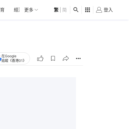
育
經濟
更多
01深圳
繁
觀點
|
简
健康
好食玩飛
登入
女
在Google
追蹤《香港01》