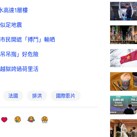
水高達1層樓
似足地震
市民開遮「搏鬥」輸晒
吊吊揈」好危險
越獄誇過荷里活
法國
排洪
國際影片