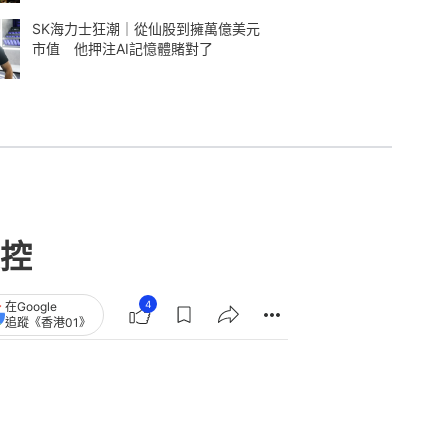
SK海力士狂潮｜從仙股到擁萬億美元
市值 他押注AI記憶體賭對了
控
4
在Google
追蹤《香港01》
章
查看更多