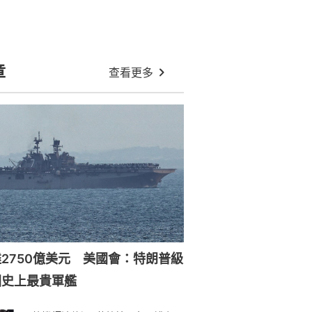
珍惜生命︱以色列女子音樂節遭哈馬
斯殺害 男友難忘創傷墳前自盡
颱風白海豚料8.7襲日本沖繩 當地逾
600個航班取消影響逾9萬人
美軍在伊朗打光「亞太火力庫存」
泰國機場10月中推新安檢規定 允許
毋須旅客在場可開行李檢查
特朗普正式簽署行政令 對多晶矽及
衍生產品加徵關稅