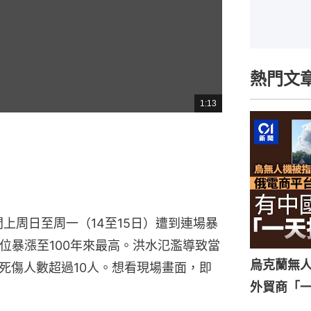
熱門文
1:13
總
共
時
間
間上周日至周一（14至15日）遭到連場暴
）水位暴漲至100年來最高。洪水氾濫導致當
烏克蘭無
死傷人數超過10人。想看現場畫面，即
外貿商「