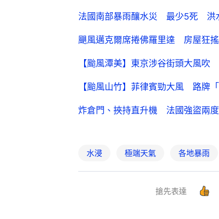
法國南部暴雨釀水災 最少5死 洪
颶風邁克爾席捲佛羅里達 房屋狂搖
【颱風潭美】東京涉谷街頭大風吹 
【颱風山竹】菲律賓勁大風 路牌「
炸倉門、挾持直升機 法國強盜兩度
水浸
極端天氣
各地暴雨
搶先表達