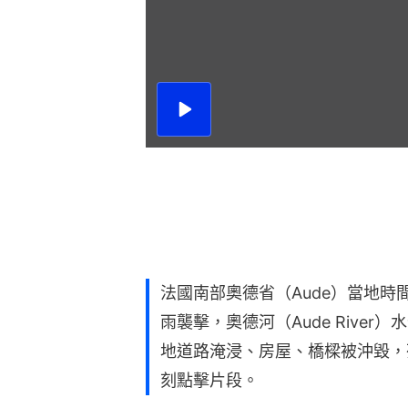
播
放
影
片
法國南部奧德省（Aude）當地時
雨襲擊，奧德河（Aude River
地道路淹浸、房屋、橋樑被沖毀，
刻點擊片段。