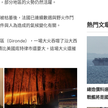
，部分地區的火勢仍然活躍。
被枯萎後，法國已連續數週與野火作鬥
件與人為造成的氣候變化有關。
（Gironde），一場大火吞噬了沿大西
面積比美國底特律市還要大。這場大火還摧