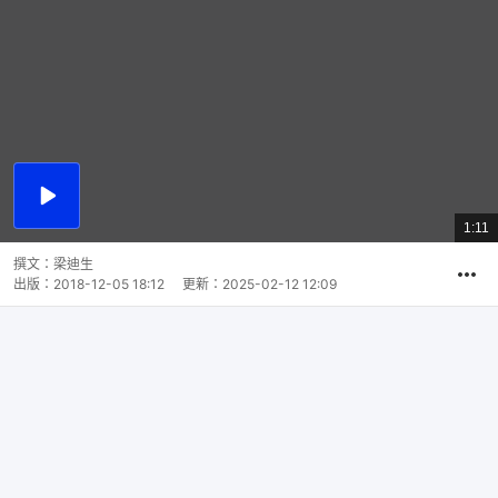
播
放
1:11
總
影
共
片
時
撰文：
梁迪生
間
出版：
2018-12-05 18:12
更新：
2025-02-12 12:09