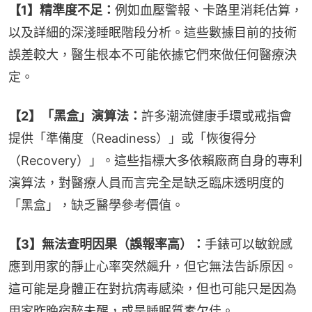
【1】精準度不足：
例如血壓警報、卡路里消耗估算，
以及詳細的深淺睡眠階段分析。這些數據目前的技術
誤差較大，醫生根本不可能依據它們來做任何醫療決
定。
【2】「黑盒」演算法：
許多潮流健康手環或戒指會
提供「準備度（Readiness）」或「恢復得分
（Recovery）」。這些指標大多依賴廠商自身的專利
演算法，對醫療人員而言完全是缺乏臨床透明度的
「黑盒」，缺乏醫學參考價值。
【3】無法查明因果（誤報率高）：
手錶可以敏銳感
應到用家的靜止心率突然飆升，但它無法告訴原因。
這可能是身體正在對抗病毒感染，但也可能只是因為
用家昨晚宿醉未醒，或是睡眠質素欠佳。