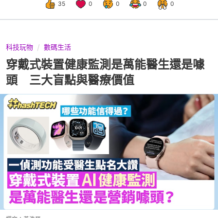
35
0
0
0
0
科技玩物
數碼生活
穿戴式裝置健康監測是萬能醫生還是噱
頭 三大盲點與醫療價值