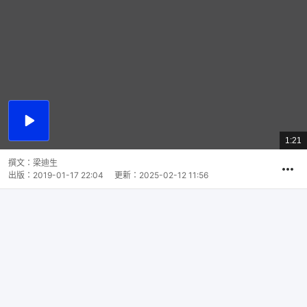
播
放
1:21
總
影
共
片
時
撰文：
梁迪生
間
出版：
2019-01-17 22:04
更新：
2025-02-12 11:56