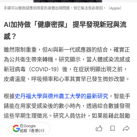
手錶可以敏銳感應到用家的身體出現問題，但它無法告訴原因。（Apple）
AI加持做「健康密探」 提早發現新冠與流
感？
雖然限制重重，但AI與新一代感應器的結合，確實正
為公共衛生帶來轉機。研究顯示，當人體感染流感或
新冠病毒（COVID-19）後，在症狀明顯出現之前，
皮膚溫度、呼吸頻率和心率其實早已發生微妙改變。
根據
史丹福大學與德州農工大學的最新研究
，智能手
錶能在用家受感染後的數小時內，透過綜合數據發現
這些早期生理徵兆。研究人員估計，如果能藉此鼓勵
用家提早隔離、進行檢測並尋求治療，理論上可以將
在Google
追蹤《香港01》
大流行病毒的傳播率降低高達50%。