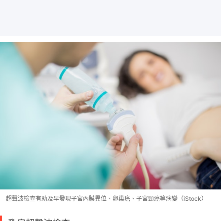
超聲波檢查有助及早發現子宮內膜異位、卵巢癌、子宮頸癌等病變（iStock）