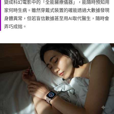
變成科幻電影中的「全能醫療儀器」，能隨時預知用
家何時生病。雖然穿戴式裝置的確能透過大數據發現
身體異常，但若盲信數據甚至用AI取代醫生，隨時會
弄巧成拙。