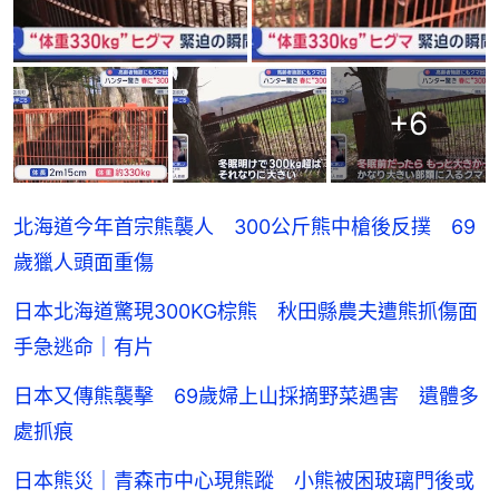
+
6
北海道今年首宗熊襲人 300公斤熊中槍後反撲 69
歲獵人頭面重傷
日本北海道驚現300KG棕熊 秋田縣農夫遭熊抓傷面
手急逃命｜有片
日本又傳熊襲擊 69歲婦上山採摘野菜遇害 遺體多
處抓痕
日本熊災｜青森市中心現熊蹤 小熊被困玻璃門後或