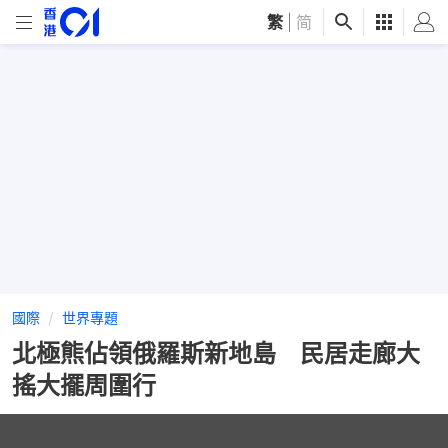
繁
|
简
國際
世界專題
北極熊佔領俄羅斯新地島 民居走廊大
搖大擺周圍行