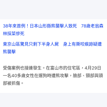
38年來首例！日本山形縣熊襲擊人致死 78歲老翁森
林採菜慘死
東京山區驚見只剩下半身人屍 身上有撕咬痕跡疑遭
熊襲擊
受傷案例也接連發生。在富山市的住宅區，4月29日
一名40多歲女性在遛狗時遭熊攻擊，臉部、頸部與頭
部被抓傷。