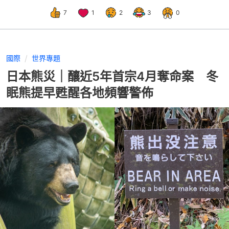
7
1
2
3
0
國際
世界專題
日本熊災｜釀近5年首宗4月奪命案 冬
眠熊提早甦醒各地頻響警佈