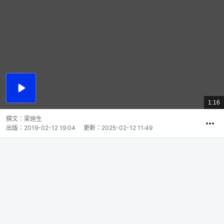
播
放
1:16
總
影
共
片
時
撰文：
梁迪生
間
出版：
2019-02-12 19:04
更新：
2025-02-12 11:49