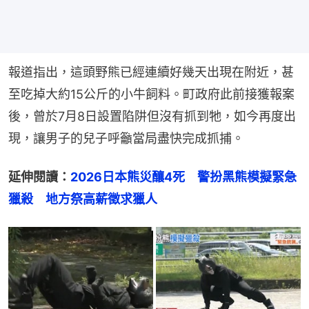
報道指出，這頭野熊已經連續好幾天出現在附近，甚
至吃掉大約15公斤的小牛飼料。町政府此前接獲報案
後，曾於7月8日設置陷阱但沒有抓到牠，如今再度出
現，讓男子的兒子呼籲當局盡快完成抓捕。
延伸閱讀：
2026日本熊災釀4死　警扮黑熊模擬緊急
獵殺　地方祭高薪徵求獵人