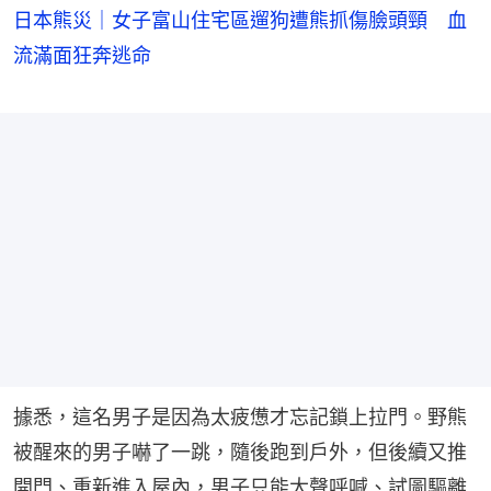
日本熊災｜女子富山住宅區遛狗遭熊抓傷臉頭頸 血
流滿面狂奔逃命
據悉，這名男子是因為太疲憊才忘記鎖上拉門。野熊
被醒來的男子嚇了一跳，隨後跑到戶外，但後續又推
開門、重新進入屋內，男子只能大聲呼喊、試圖驅離