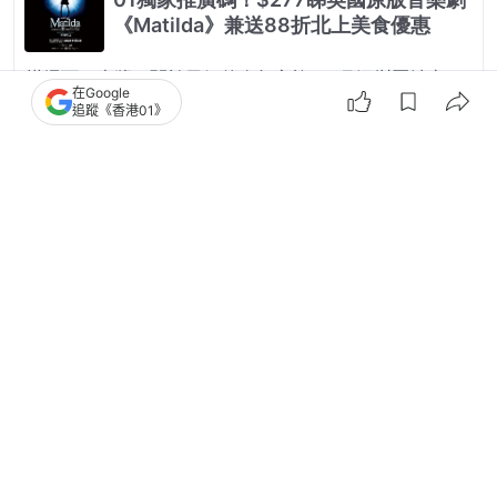
在Google
追蹤《香港01》
3
0
0
2
0
熱話
熱爆話題
直擊大熊攀電線桿高空受困 官方稱
「怕摔死不敢救」 終觸電慘死