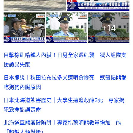
+
14
目擊棕熊啃親人內臟！日男全家遇熊襲 獵人組隊支
援詭異失蹤
日本熊災｜秋田拉布拉多犬遭啃食慘死 獸醫揭熊愛
吃狗狗內臟原因
日本北海道熊害歷史｜大學生遭追殺釀3死 專家揭
犯致命錯誤喪命
北海道巨熊識破陷阱｜專家指聰明熊數量增加 能
「超越人類對策」