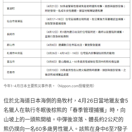
今年1-4月日本主要熊災事件表。（Nippon.com授權使用）
位於北海道日本海側的島牧村，4月26日當地獵友會5
名獵人在執行冬眠後棕熊的「春季管理捕獲」時，向
山坡上的一頭熊開槍。中彈後滾落、體長約2公尺的
熊仍撲向一名60多歲男性獵人。該熊在身中6至7發子