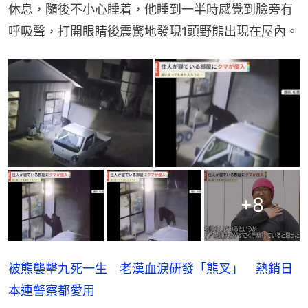
休息，隨後不小心睡着，他睡到一半時感覺到臉旁有
呼吸聲，打開眼睛後震驚地發現1頭野熊出現在屋內。
+
8
被熊襲擊九死一生 老漢血淚研發「熊叉」 熱銷日
本連警察都愛用