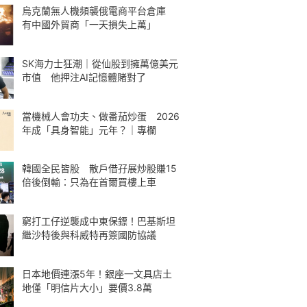
烏克蘭無人機頻襲俄電商平台倉庫
有中國外貿商「一天損失上萬」
SK海力士狂潮｜從仙股到擁萬億美元
市值 他押注AI記憶體賭對了
當機械人會功夫、做番茄炒蛋 2026
年成「具身智能」元年？｜專欄
韓國全民皆股 散戶借孖展炒股賺15
倍後倒輸：只為在首爾買樓上車
窮打工仔逆襲成中東保鏢！巴基斯坦
繼沙特後與科威特再簽國防協議
日本地價連漲5年！銀座一文具店土
地僅「明信片大小」要價3.8萬