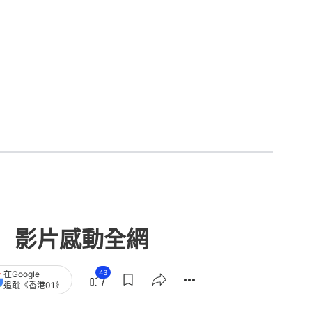
 影片感動全網
43
在Google
追蹤《香港01》