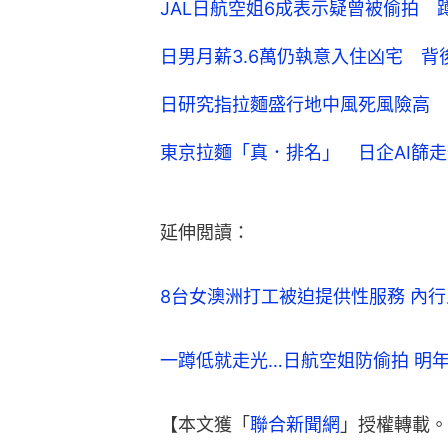
JAL日航空姐6成表示疑曾被偷拍 
日男月薪3.6萬仍執意入住凶宅 背
日研究指拉麵盛行地中風死風險高 
東京拉麵「真．排名」 日企AI篩走
延伸閲讀：
8台女澳洲打工被迫提供性服務 內
一蹲低就走光…日航空姐防偷拍 明
【本文獲「
聯合新聞網
」授權轉載。