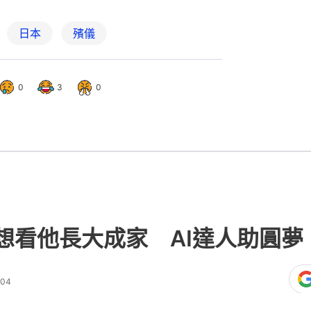
日本
殯儀
0
3
0
想看他長大成家 AI達人助圓夢
:04