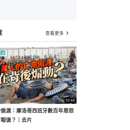
章
查看更多
10:46
命偷渡：摩洛哥西班牙數百年恩怨
有報復？｜去片