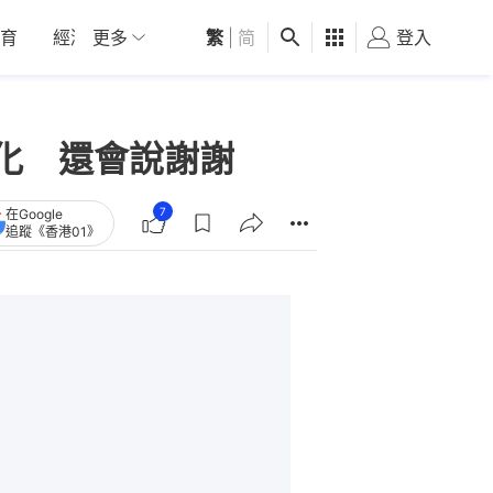
育
經濟
更多
01深圳
繁
觀點
|
简
健康
好食玩飛
登入
女
化 還會說謝謝
7
在Google
追蹤《香港01》