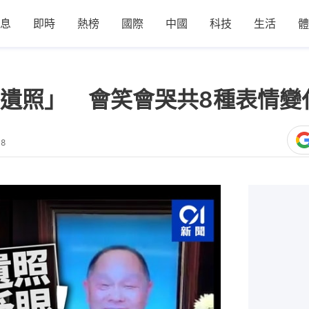
息
即時
熱榜
國際
中國
科技
生活
體
遺照」 會笑會哭共8種表情變
38