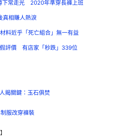
蹲下常走光 2020年準穿長褲上班
後真相賺人熱淚
材料近乎「死亡組合」無一有益
假評價 有店家「秒跌」339位
行人揭關鍵：玉石俱焚
年制服改穿褲裝
】