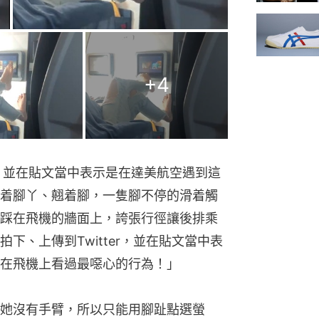
+
4
影片，並在貼文當中表示是在達美航空遇到這
着腳丫、翹着腳，一隻腳不停的滑着觸
踩在飛機的牆面上，誇張行徑讓後排乘
下、上傳到Twitter，並在貼文當中表
在飛機上看過最噁心的行為！」
她沒有手臂，所以只能用腳趾點選螢