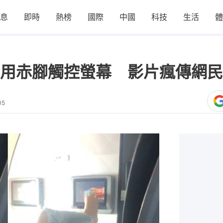
息
即時
熱榜
國際
中國
科技
生活
體
用赤腳觸控螢幕 影片瘋傳網民
05