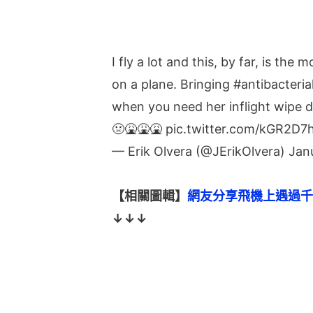
I fly a lot and this, by far, is th
on a plane. Bringing
#antibacteria
when you need her inflight wipe
🤢🤮🤮🤮
pic.twitter.com/kGR2D7
— Erik Olvera (@JErikOlvera)
Jan
【相關圖輯】
網友分享飛機上遇過千
↓↓↓