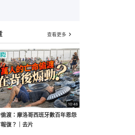
章
查看更多
10:46
命偷渡：摩洛哥西班牙數百年恩怨
有報復？｜去片