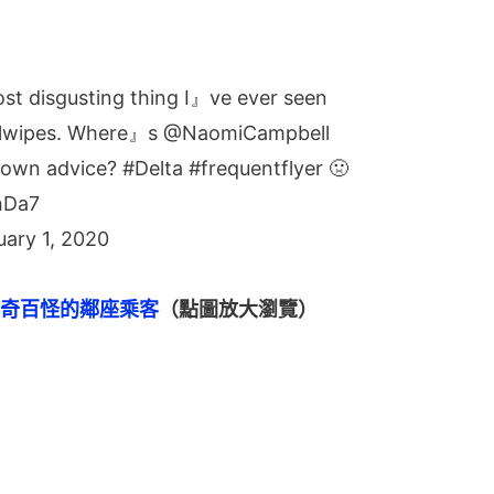
e most disgusting thing I』ve ever seen
lwipes
. Where』s ⁦
@NaomiCampbell
 down advice?
#Delta
#frequentflyer
🤢
hDa7
uary 1, 2020
奇百怪的鄰座乘客
（點圖放大瀏覽）