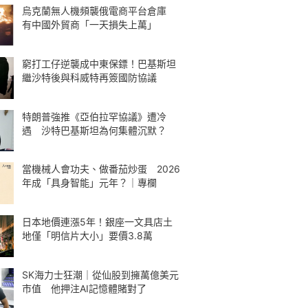
烏克蘭無人機頻襲俄電商平台倉庫
有中國外貿商「一天損失上萬」
窮打工仔逆襲成中東保鏢！巴基斯坦
繼沙特後與科威特再簽國防協議
特朗普強推《亞伯拉罕協議》遭冷
遇 沙特巴基斯坦為何集體沉默？
當機械人會功夫、做番茄炒蛋 2026
年成「具身智能」元年？｜專欄
日本地價連漲5年！銀座一文具店土
地僅「明信片大小」要價3.8萬
SK海力士狂潮｜從仙股到擁萬億美元
市值 他押注AI記憶體賭對了