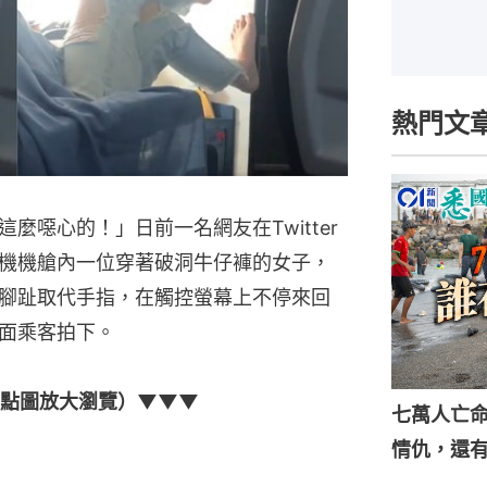
熱門文
麼噁心的！」日前一名網友在Twitter
機機艙內一位穿著破洞牛仔褲的女子，
腳趾取代手指，在觸控螢幕上不停來回
面乘客拍下。
（點圖放大瀏覽）▼▼▼
七萬人亡
情仇，還