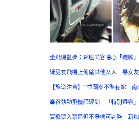
坐飛機噩夢：鄰座乘客噁心「曬腳」
疑男友飛機上偷望其他女人 惡女友
【旅遊注意】T恤圖案不準有蛇 南
奉召執勤飛機師遲到 「特別乘客」
買機票入禁區但不登機可判監 新加