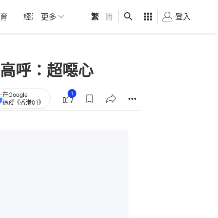
育
經濟
更多
01深圳
繁
觀點
|
简
健康
好食玩飛
登入
女
高呼：超噁心
1
在Google
追蹤《香港01》