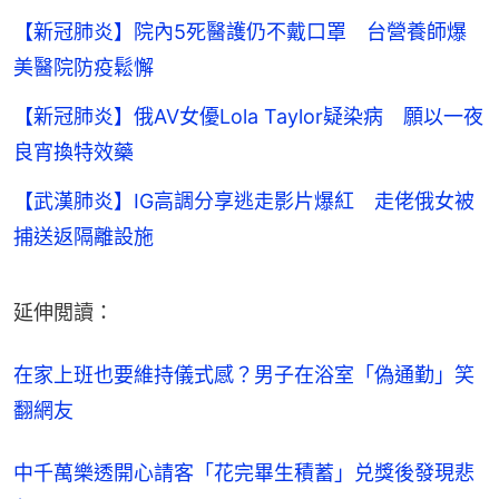
【新冠肺炎】院內5死醫護仍不戴口罩 台營養師爆
美醫院防疫鬆懈
【新冠肺炎】俄AV女優Lola Taylor疑染病 願以一夜
良宵換特效藥
【武漢肺炎】IG高調分享逃走影片爆紅 走佬俄女被
捕送返隔離設施
延伸閲讀：
在家上班也要維持儀式感？男子在浴室「偽通勤」笑
翻網友
中千萬樂透開心請客「花完畢生積蓄」兑獎後發現悲