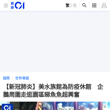
繁
|
简
國際
世界專題
【新冠肺炎】美水族館為防疫休館 企
鵝周圍走逛園區睇魚魚超興奮