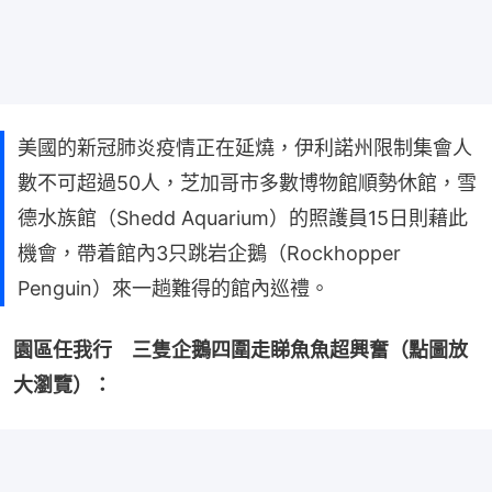
美國的新冠肺炎疫情正在延燒，伊利諾州限制集會人
數不可超過50人，芝加哥市多數博物館順勢休館，雪
德水族館（Shedd Aquarium）的照護員15日則藉此
機會，帶着館內3只跳岩企鵝（Rockhopper
Penguin）來一趟難得的館內巡禮。
園區任我行　三隻企鵝四圍走睇魚魚超興奮（點圖放
大瀏覽）：