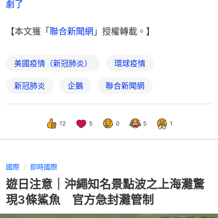
劇了
【本文獲「
聯合新聞網
」授權轉載。】
美國疫情（新冠肺炎）
環球疫情
新冠肺炎
企鵝
聯合新聞網
12
5
0
5
1
國際
即時國際
遊日注意｜沖繩知名景點波之上海灘驚
現3條鯊魚 官方急封灘管制