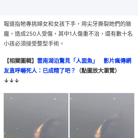
報道指牠專挑婦女和女孩下手，用尖牙撕裂她們的臉
龐，造成250人受傷，其中1人傷重不治，還有數十名
小孩必須接受整型手術。
【相關圖輯】
雲南湖泊驚見「人面魚」　影片瘋傳網
友直呼嚇死人：已成精了吧？
（點圖放大瀏覽）
↓↓↓