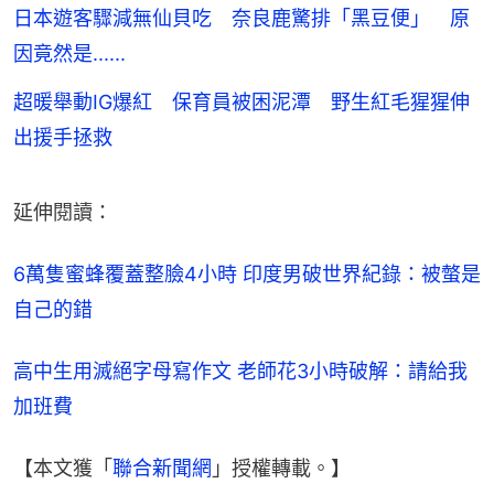
日本遊客驟減無仙貝吃 奈良鹿驚排「黑豆便」 原
因竟然是......
超暖舉動IG爆紅 保育員被困泥潭 野生紅毛猩猩伸
出援手拯救
延伸閱讀：
6萬隻蜜蜂覆蓋整臉4小時 印度男破世界紀錄：被螫是
自己的錯
高中生用滅絕字母寫作文 老師花3小時破解：請給我
加班費
【本文獲「
聯合新聞網
」授權轉載。】