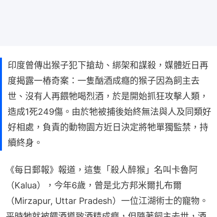
印度曾傳出猴子犯下搶劫、綁架和謀殺，媒體近日再
度揭露一樁奇案：一隻酗酒成癮的猴子因為飼主去
世、沒有人再餵牠喝烈酒，於是開始抓狂攻擊人類，
造成1死249傷。由於牠被捕後始終無法與人及同類好
好相處，負責的動物園方近日決定將牠單獨監禁，持
續終身。
《每日郵報》報道，這隻「殺人醉猴」名叫卡魯阿
（Kalua），今年6歲，曾是北方邦米爾扎布爾
（Mirzapur, Uttar Pradesh）一位江湖術士的寵物。
平時牠就被餵酒導致酒精成癮，但隨著飼主去世，酒