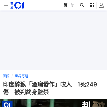
繁
|
简
國際
世界專題
印度醉猴「酒癮發作」咬人 1死249
傷 被判終身監禁