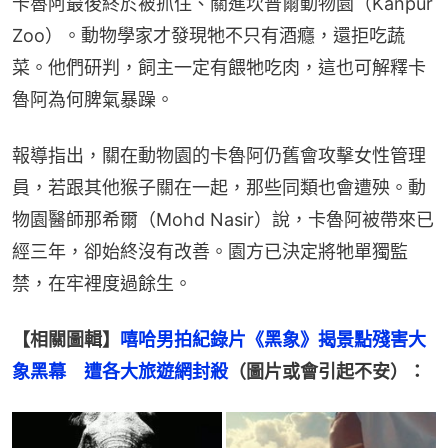
卡魯阿最後終於被抓住、關進坎普爾動物園（Kanpur 
Zoo）。動物學家才發現牠不只有酒癮，還拒吃蔬
菜。他們研判，飼主一定有餵牠吃肉，這也可解釋卡
魯阿為何脾氣暴躁。
報導指出，關在動物園的卡魯阿仍舊會攻擊女性管理
員，若跟其他猴子關在一起，那些同類也會遭殃。動
物園醫師那希爾（Mohd Nasir）說，卡魯阿被帶來已
經三年，卻始終沒有改善。園方已決定將牠單獨監
禁，在牢裡度過餘生。
【相關圖輯】
嘻哈男拍紀錄片《黑象》揭景點殘害大
象黑幕　遭各大旅遊網封殺
（圖片或會引起不安）：