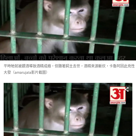
平時牠就被餵酒導致酒精成癮，但隨著飼主去世，酒精來源斷炊，卡魯阿因此兇性
大發（amarujala影片截圖）