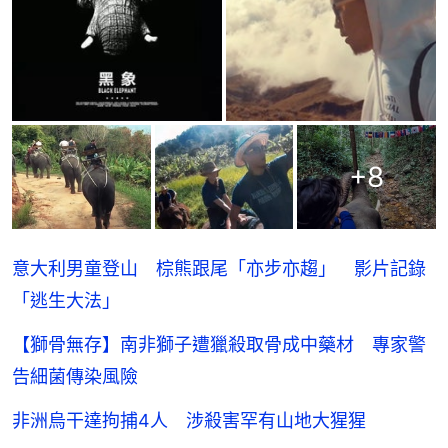
+
8
意大利男童登山 棕熊跟尾「亦步亦趨」 影片記錄
「逃生大法」
【獅骨無存】南非獅子遭獵殺取骨成中藥材 專家警
告細菌傳染風險
非洲烏干達拘捕4人 涉殺害罕有山地大猩猩