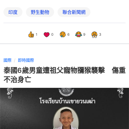
印度
野生動物
聯合新聞網
1
0
6
9
3
國際
即時國際
泰國6歲男童遭祖父寵物獼猴襲擊 傷重
不治身亡