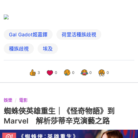
Gal Gadot姬嘉鐸
荷里活種族歧視
種族歧視
埃及
3
0
0
0
0
娛樂
電影
蜘蛛俠英雄重生｜《怪奇物語》到
Marvel 解析莎蒂辛克演藝之路