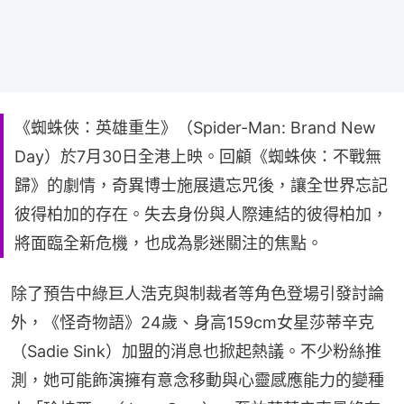
《蜘蛛俠：英雄重生》（Spider-Man: Brand New
Day）於7月30日全港上映。回顧《蜘蛛俠：不戰無
歸》的劇情，奇異博士施展遺忘咒後，讓全世界忘記
彼得柏加的存在。失去身份與人際連結的彼得柏加，
將面臨全新危機，也成為影迷關注的焦點。
除了預告中綠巨人浩克與制裁者等角色登場引發討論
外，《怪奇物語》24歲、身高159cm女星莎蒂辛克
（Sadie Sink）加盟的消息也掀起熱議。不少粉絲推
測，她可能飾演擁有意念移動與心靈感應能力的變種