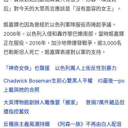
后」對今天的大眾而言應該是「沒有面容的女王」。
姬嘉鐸也因為曾經於以色列軍隊服役而捲起爭議。
2006年，以色列入侵和轟炸黎巴嫩南部，當時姬嘉鐸
正在服役。2016年，加沙地帶爆發戰爭，逾3,000名
巴勒斯坦人死亡，姬嘉鐸表達對以軍的支持。
「神奇女俠」也聲援 以色列萬人上街反性別暴力
Chadwick Boseman生前心繫黑人平權 IG最後一po
上載與她的合照
大英博物館創辦人雕像要「搬家」 曾捐7萬件藏品但
遭指控蓄奴
反種族主義風潮持續 《阿森一族》不再由白人配音