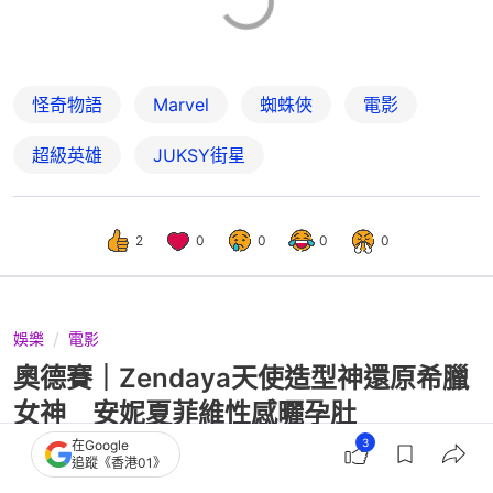
怪奇物語
Marvel
蜘蛛俠
電影
超級英雄
JUKSY街星
2
0
0
0
0
娛樂
電影
奧德賽｜Zendaya天使造型神還原希臘
女神 安妮夏菲維性感曬孕肚
3
在Google
追蹤《香港01》