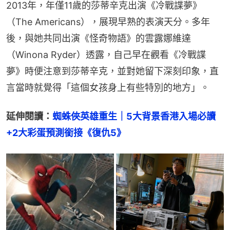
2013年，年僅11歲的莎蒂辛克出演《冷戰諜夢》
（The Americans），展現早熟的表演天分。多年
後，與她共同出演《怪奇物語》的雲露娜維達
（Winona Ryder）透露，自己早在觀看《冷戰諜
夢》時便注意到莎蒂辛克，並對她留下深刻印象，直
言當時就覺得「這個女孩身上有些特別的地方」。
延伸閱讀：
蜘蛛俠英雄重生｜5大背景香港入場必讀
+2大彩蛋預測銜接《復仇5》