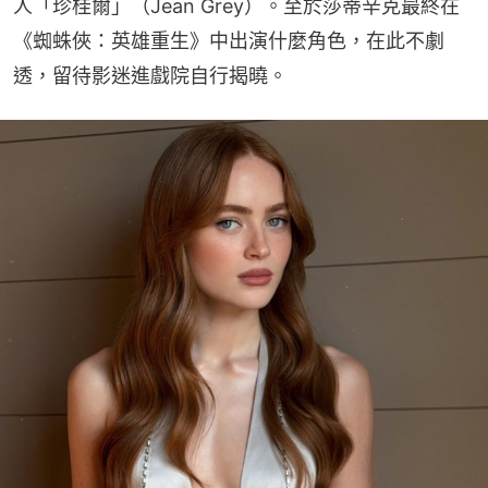
人「珍桂爾」（Jean Grey）。至於莎蒂辛克最終在
《蜘蛛俠：英雄重生》中出演什麼角色，在此不劇
透，留待影迷進戲院自行揭曉。