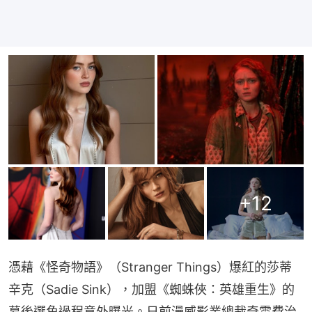
+
12
憑藉《怪奇物語》（Stranger Things）爆紅的莎蒂
辛克（Sadie Sink），加盟《蜘蛛俠：英雄重生》的
幕後選角過程意外曝光。日前漫威影業總裁奇雲費治