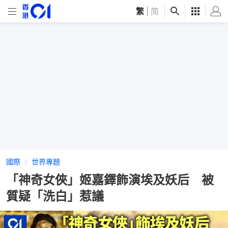
繁
|
简
國際
世界專題
「神奇女俠」姬嘉鐸飾演埃及妖后 被
質疑「洗白」惹議