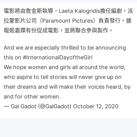
電影將由詹金斯執導，Laeta Kalogridis擔任編劇，派
拉蒙影片公司（Paramount Pictures）負責發行。據
報姬嘉鐸有份促成電影，並將聯合參與製作。
And we are especially thrilled to be announcing
this on
#InternationalDayoftheGirl
We hope women and girls all around the world,
who aspire to tell stories will never give up on
their dreams and will make their voices heard, by
and for other women.
— Gal Gadot (@GalGadot)
October 12, 2020