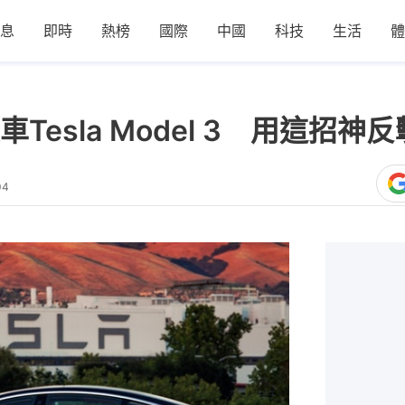
息
即時
熱榜
國際
中國
科技
生活
體
esla Model 3 用這招神
04