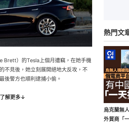
熱門文
e Brett）的Tesla上個月遭竊，在她手機
的不見後，她立刻展開絕地大反攻，不
最後警方也順利逮捕小偷。
了解更多↓
烏克蘭無
外貿商「