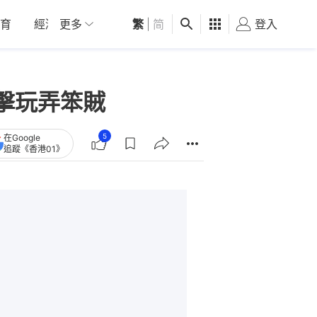
育
經濟
更多
01深圳
繁
觀點
|
简
健康
好食玩飛
登入
女
反擊玩弄笨賊
5
在Google
追蹤《香港01》