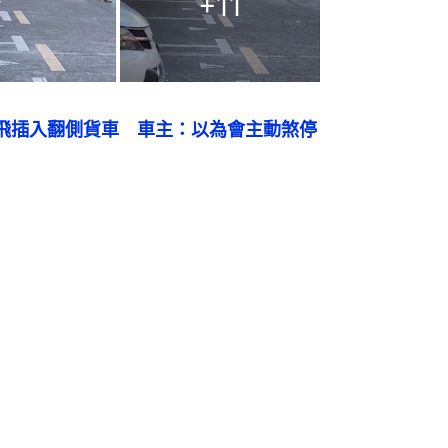
+
11
la飛插入翻側貨車　車主：以為會主動煞停