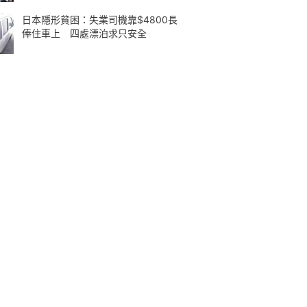
日本隱形貧困：失業司機靠$4800長
俸住車上 四處漂泊求只安全