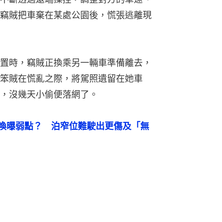
竊賊把車棄在某處公園後，慌張逃離現
置時，竊賊正換乘另一輛車準備離去，
笨賊在慌亂之際，將駕照遺留在她車
，沒幾天小偷便落網了。
3智能召喚曝弱點？　泊窄位難駛出更傷及「無