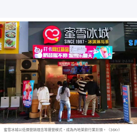
蜜雪冰城以低價營銷理念等運營模式，成為內地茶飲行業巨頭。（36Kr）