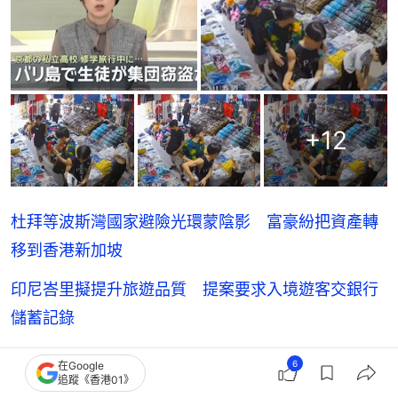
+
12
杜拜等波斯灣國家避險光環蒙陰影 富豪紛把資產轉
移到香港新加坡
印尼峇里擬提升旅遊品質 提案要求入境遊客交銀行
儲蓄記錄
印尼雅加達附近有火車相撞 至少14死38人傷｜有片
6
在Google
追蹤《香港01》
印尼與印度將禁16歲以下者用社交媒體 防網絡成癮