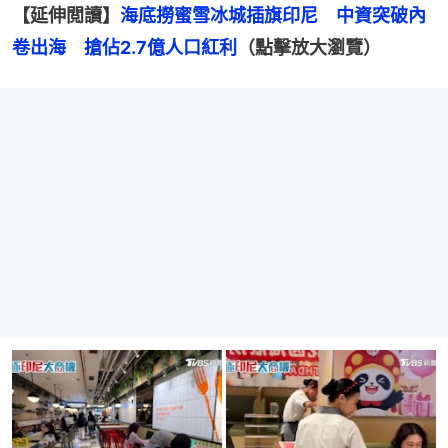
【延伸閲讀】
海底撈蜜雪冰城插旗印尼　中資突破內
卷出海　搶佔2.7億人口紅利
（點擊放大瀏覽）