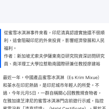
從蜜雪冰淇淋事件來看，印尼清真認證實施還不很順
利，這會阻礙印尼的外來投資，影響經濟發展和人民
福利。
作者：新加坡尤索夫伊薩東南亞研究院資深訪問研究
員、南洋理工大學拉惹勒南國際研兼任教授廖建裕
最近一年，中國產品蜜雪冰淇淋（Es Krim Mixue）
和茶水在印尼熱銷，是印尼城市年輕人的所愛。不
過，今年元月5日，一群自稱關心回教教規食物者，
在雅加達芝津尼的蜜雪冰淇淋門店前遊行示威，指控
蜜雪沒有「清真認證」（Halal Certificate），屬於不