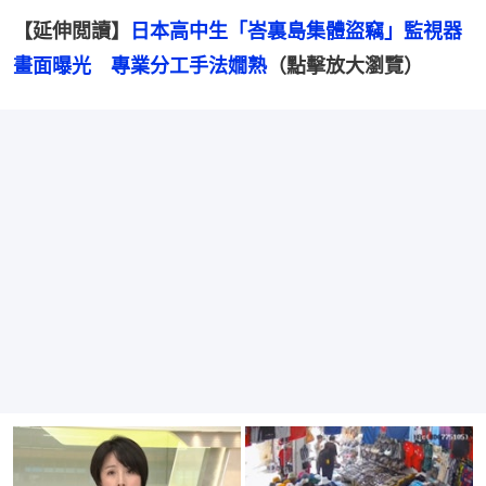
【延伸閲讀】
日本高中生「峇裏島集體盜竊」監視器
畫面曝光　專業分工手法嫺熟
（點擊放大瀏覽）