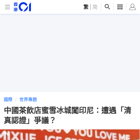
繁
|
简
國際
世界專題
中國茶飲店蜜雪冰城闖印尼：遭遇「清
真認證」爭議？