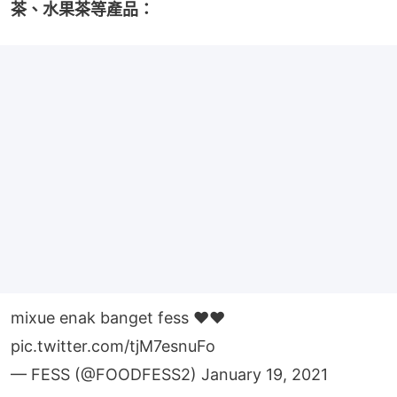
茶、水果茶等產品：
mixue enak banget fess ❤️❤️
pic.twitter.com/tjM7esnuFo
— FESS (@FOODFESS2)
January 19, 2021