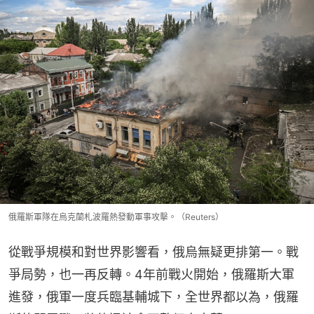
俄羅斯軍隊在烏克蘭札波羅熱發動軍事攻擊。（Reuters）
從戰爭規模和對世界影響看，俄烏無疑更排第一。戰
爭局勢，也一再反轉。4年前戰火開始，俄羅斯大軍
進發，俄軍一度兵臨基輔城下，全世界都以為，俄羅