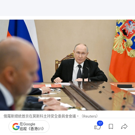
俄羅斯總統普京在莫斯科主持安全委員會會議。（Reuters）
17
在Google
追蹤《香港01》
燃料危機，無疑將嚴重衝擊俄羅斯經濟。經濟危機，