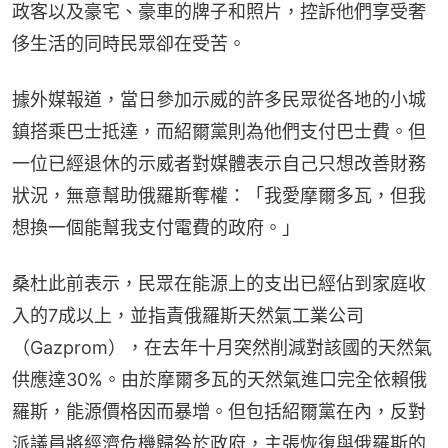
政客以及豪宅、豪車的牌子和照片，控訴他們享受奢
侈生活的同時民眾卻在受苦。
據外媒報道，當日參加示威的許多民眾從各地的小城
鎮搭乘巴士抵達，而紹爾黨則為他們支付巴士費。但
一位已經退休的示威者對媒體表示自己只想改善財務
狀況，無意幫助俄羅斯奪權：「我愛摩爾多瓦，但我
想換一個能幫我支付電費的政府。」
桑杜此前表示，民眾在能源上的支出已經佔到家庭收
入的7成以上，並指責俄羅斯天然氣工業公司
（Gazprom），在去年十月突然削減對該國的天然氣
供應達30%。由於摩爾多瓦的天然氣進口完全依賴俄
羅斯，能源價格因而暴增。但包括紹爾黨在內，反對
派議員將經濟危機歸咎於政府，主張恢復與俄羅斯的