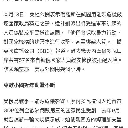
本月13日，桑杜公開表示俄羅斯在試圖用能源危機破
壞國家政局穩定之餘，還計劃派出將受過軍事訓練的
人員偽裝成平民送往該國，「他們將採取暴力行動，
對國家機構的建築物進行攻擊，甚至綁架人質。」據
英國廣播公司（BBC）報道，過去幾天內摩爾多瓦口
岸共有57名來自親俄國家人員經安檢後被拒絕入境。
該國領空亦一度意外關閉幾個小時。
東歐小國近年動盪不斷
受俄烏戰爭、能源危機影響，摩爾多瓦這個人均實質
GDP位列全歐洲倒數第三的國家民生受創，去年9月
就曾爆發一輪大規模示威，迫使親西方的總理加夫里