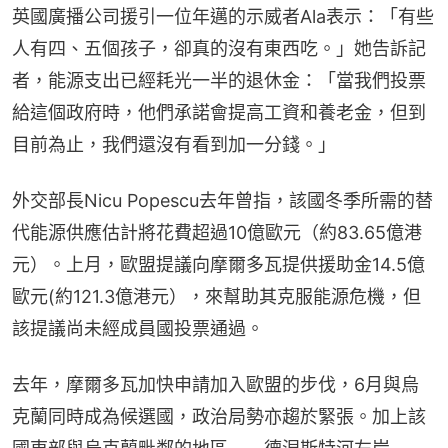
英國廣播公司援引一位年邁的示威者Ala表示：「有些
人有四、五個孩子，卻真的沒有東西吃。」她告訴記
者，能源支出已經耗光一半的退休金：「當我們投票
給這個政府時，他們承諾會提高工資和養老金，但到
目前為止，我們還沒有看到加一分錢。」
外交部長Nicu Popescu去年曾指，該國冬季所需的替
代能源供應估計將花費超過10億歐元（約83.65億港
元）。上月，歐盟提議向摩爾多瓦提供援助金14.5億
歐元(約121.3億港元），來幫助其克服能源危機，但
該提議尚未經成員國投票通過。
去年，摩爾多瓦加快申請加入歐盟的步伐，6月與烏
克蘭同時成為候選國，政治局勢亦趨於緊張。加上該