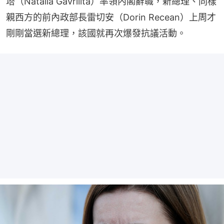
塔（Natalia Gavrilita）率領內閣辭職，新總理、同樣
親西方的前內政部長雷切安（Dorin Recean）上周才
剛剛當選新總理，該國就再次爆發抗議活動。