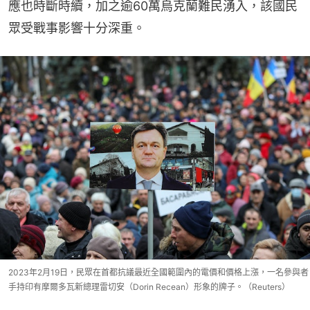
應也時斷時續，加之逾60萬烏克蘭難民湧入，該國民
眾受戰事影響十分深重。
2023年2月19日，民眾在首都抗議最近全國範圍內的電價和價格上漲，一名參與者
手持印有摩爾多瓦新總理雷切安（Dorin Recean）形象的牌子。（Reuters）