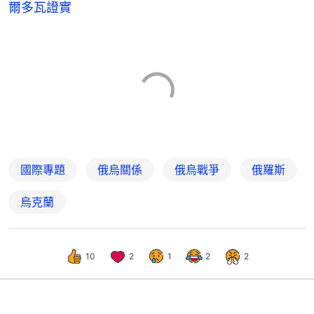
爾多瓦證實
國際專題
俄烏關係
俄烏戰爭
俄羅斯
烏克蘭
10
2
1
2
2