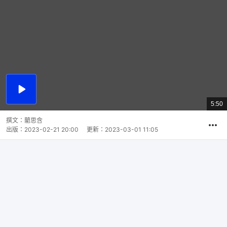
播
放
5:50
總
影
共
片
時
撰文：
藺思含
間
出版：
2023-02-21 20:00
更新：
2023-03-01 11:05