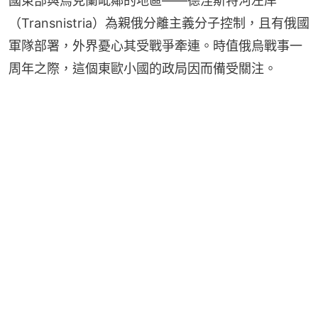
國東部與烏克蘭毗鄰的地區——德涅斯特河左岸
（Transnistria）為親俄分離主義分子控制，且有俄國
軍隊部署，外界憂心其受戰爭牽連。時值俄烏戰事一
周年之際，這個東歐小國的政局因而備受關注。