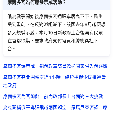
摩爾多瓦為何爆發示威活動？
俄烏戰爭開始後摩爾多瓦通脹率居高不下，民生
受到重創。在反對派組織下，該國去年9月起便爆
發大規模示威，本月19日新政府上台後再有民眾
在首都聚集，要求政府支付電費和總統桑杜下
台。
摩爾多瓦爆示威 親俄政黨議員歡迎國家併入俄羅斯
摩爾多瓦突關閉領空近4小時 總統指俄企圖推翻當
地政府
摩爾多瓦內閣總辭 前內政部長上台面對三大挑戰
烏克蘭稱俄軍導彈飛越兩國領空 羅馬尼亞否認 摩