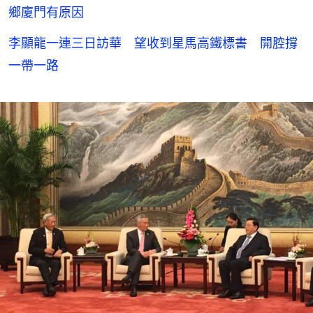
鄉廈門有原因
李顯龍一連三日訪華 望收到星馬高鐵標書 開腔撐
一帶一路