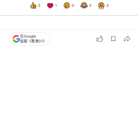
5
1
0
3
3
國際
即時國際
在Google
追蹤《香港01》
李顯龍訪廣西 倡各國攜手合作推動經
濟發展