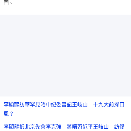
門。
李顯龍訪華罕見晤中紀委書記王岐山 十九大前探口
風？
李顯龍抵北京先會李克強 將晤習近平王岐山 訪僑