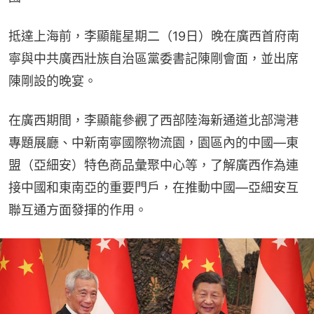
抵達上海前，李顯龍星期二（19日）晚在廣西首府南
寧與中共廣西壯族自治區黨委書記陳剛會面，並出席
陳剛設的晚宴。
在廣西期間，李顯龍參觀了西部陸海新通道北部灣港
專題展廳、中新南寧國際物流園，園區內的中國—東
盟（亞細安）特色商品彙聚中心等，了解廣西作為連
接中國和東南亞的重要門戶，在推動中國—亞細安互
聯互通方面發揮的作用。