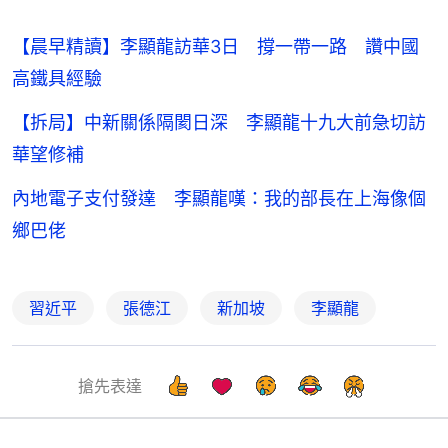
【晨早精讀】李顯龍訪華3日 撐一帶一路 讚中國
高鐵具經驗
【拆局】中新關係隔閡日深 李顯龍十九大前急切訪
華望修補
內地電子支付發達 李顯龍嘆：我的部長在上海像個
鄉巴佬
習近平
張德江
新加坡
李顯龍
搶先表達