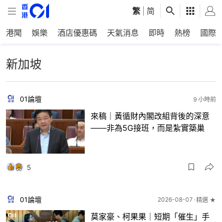
繁
|
简
港聞
娛樂
酒店優惠碼
天氣消息
即時
熱榜
國際
新加坡
01論壇
9 小時前
來稿｜黃循財內閣改組背後的深意
——非為5G接班，而是紮實築巢
5
01論壇
2026-08-07
精選 ★
莫家豪、柯果果｜短期「催生」手