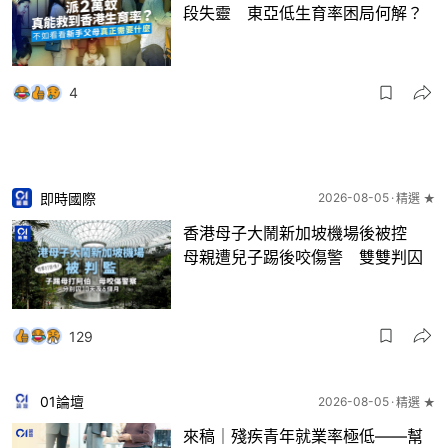
段失靈 東亞低生育率困局何解？
4
即時國際
2026-08-05
精選 ★
香港母子大鬧新加坡機場後被控
母親遭兒子踢後咬傷警 雙雙判囚
129
01論壇
2026-08-05
精選 ★
來稿｜殘疾青年就業率極低——幫