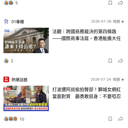
5
01專欄
2026-07-28
精選 ★
法觀｜跨國商務裁決的第四條路
——國際商事法庭，香港能擔大任
2
熱爆話題
2026-07-24
精選 ★
打波遭阿叔偷拍臀部！獅城女網紅
當面對質 籲勇敢挺身：不要啞忍
10