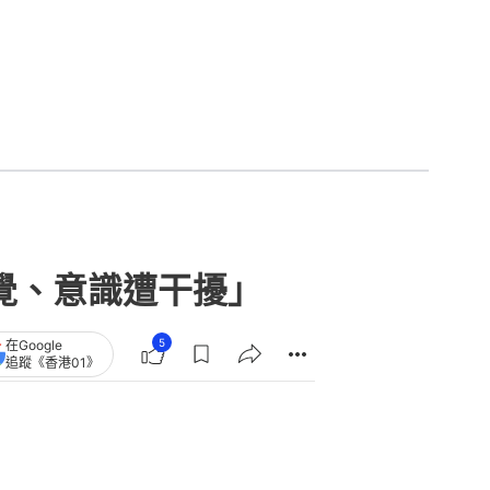
覺、意識遭干擾｣
5
在Google
追蹤《香港01》