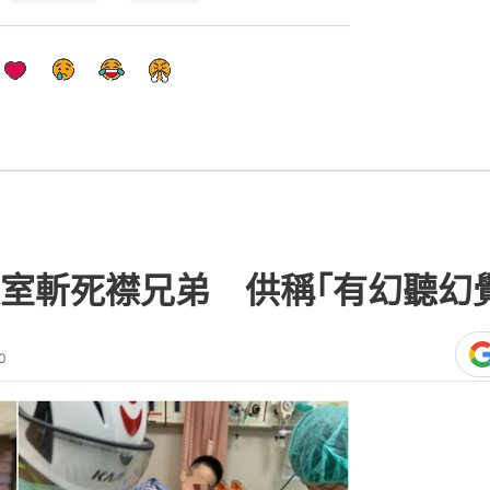
室斬死襟兄弟 供稱｢有幻聽幻
0