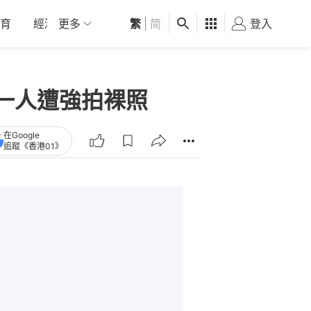
育
經濟
更多
01深圳
繁
觀點
|
简
健康
好食玩飛
登入
女
一人遭強拍裸照
在Google
追蹤《香港01》