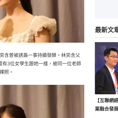
最新文
奕含曾被誘姦一事持續發酵。林奕含父
還有3位女學生跟她一樣，被同一位老師
裸照。
【互聯網
業融合發