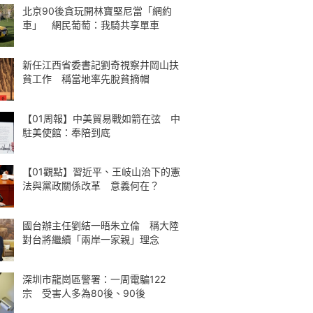
北京90後貪玩開林寶堅尼當「網約
車」 網民葡萄：我騎共享單車
新任江西省委書記劉奇視察井岡山扶
貧工作 稱當地率先脫貧摘帽
【01周報】中美貿易戰如箭在弦 中
駐美使館：奉陪到底
【01觀點】習近平、王岐山治下的憲
法與黨政關係改革 意義何在？
國台辦主任劉結一晤朱立倫 稱大陸
對台將繼續「兩岸一家親」理念
深圳市龍崗區警署：一周電騙122
宗 受害人多為80後、90後