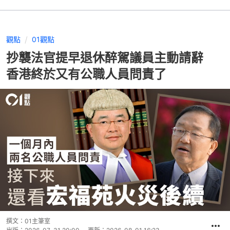
觀點
01觀點
抄襲法官提早退休醉駕議員主動請辭
香港終於又有公職人員問責了
撰文：
01主筆室