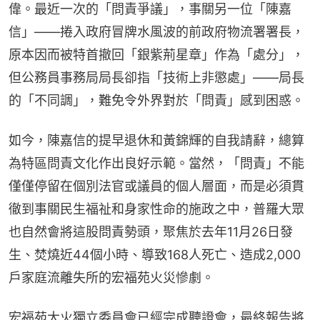
偉。最近一次的「問責爭議」，事關另一位「陳嘉
信」——捲入政府冒牌水風波的前政府物流署署長，
原本因而被特首撤回「銀紫荊星章」作為「處分」，
但公務員事務局局長卻指「技術上非懲處」——局長
的「不同調」，難免令外界對於「問責」感到困惑。
如今，陳嘉信的提早退休和黃錦輝的自我請辭，總算
為特區問責文化作出良好示範。當然，「問責」不能
僅僅停留在個別法官或議員的個人層面，而是必須貫
徹到事關民生福祉和身家性命的施政之中，普羅大眾
也自然會將這股問責勢頭，聚焦於去年11月26日發
生、焚燒近44個小時、導致168人死亡、造成2,000
戶家庭流離失所的宏福苑火災慘劇。
宏福苑大火獨立委員會已經完成聽證會，最終報告將