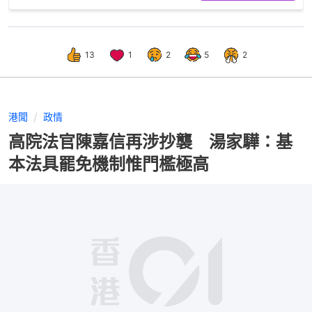
13
1
2
5
2
港聞
政情
高院法官陳嘉信再涉抄襲 湯家驊：基
本法具罷免機制惟門檻極高