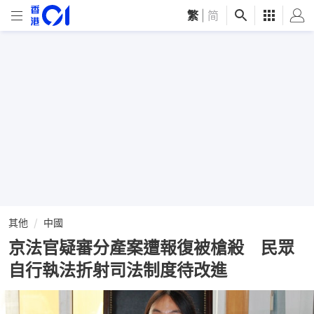
繁
|
简
其他
中國
京法官疑審分產案遭報復被槍殺 民眾
自行執法折射司法制度待改進