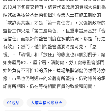
於10月下旬提交特首。儘管代表政府的資深大律師孫
靖乾認為私營承建商和個別專業人士在施工期間的
「欺詐與共謀」才是「第一責任方」，又強調政府的
監督工作只是「第二層角色」，且重申當局基於「合
理信任」而設計的監管制度在多數情況下都是「行之
有效」；然而，體制的監管漏洞清楚可見，「怠
慢」、「疏懶」和「放任」的態度也非個別例子，諸
如房屋局ICU、屋宇署、消防處、勞工處等監管部門
始終負有不可推卸的責任。這場集體創傷仍然需時療
癒，市民也仍對遲來的公義有所堅持、仍對特首的承
諾有所期盼、仍在等待相關官員的致歉和問責。
01觀點
大埔宏福苑奪命火