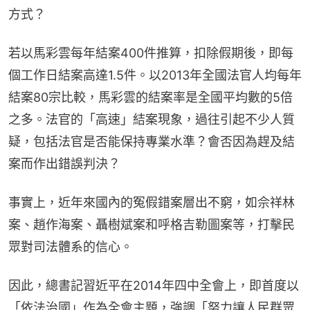
方式？
若以馬彩雲每年結案400件推算，扣除假期後，即每
個工作日結案高達1.5件。以2013年全國法官人均每年
結案80宗比較，馬彩雲的結案率是全國平均數的5倍
之多。法官的「高速」結案現象，過往引起不少人質
疑，包括法官是否能保持專業水準？會否因為趕及結
案而作出錯誤判決？
事實上，近年來國內的冤假錯案層出不窮，如佘祥林
案、趙作海案、聶樹斌案和呼格吉勒圖案等，打擊民
眾對司法體系的信心。
因此，總書記習近平在2014年四中全會上，即首度以
「依法治國」作為全會主題，強調「努力讓人民群眾