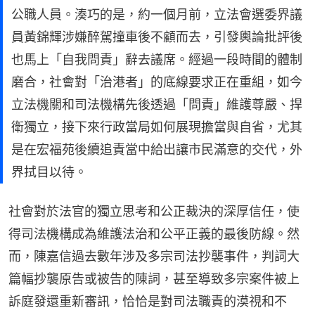
公職人員。湊巧的是，約一個月前，立法會選委界議
員黃錦輝涉嫌醉駕撞車後不顧而去，引發輿論批評後
也馬上「自我問責」辭去議席。經過一段時間的體制
磨合，社會對「治港者」的底線要求正在重組，如今
立法機關和司法機構先後透過「問責」維護尊嚴、捍
衛獨立，接下來行政當局如何展現擔當與自省，尤其
是在宏福苑後續追責當中給出讓市民滿意的交代，外
界拭目以待。
社會對於法官的獨立思考和公正裁決的深厚信任，使
得司法機構成為維護法治和公平正義的最後防線。然
而，陳嘉信過去數年涉及多宗司法抄襲事件，判詞大
篇幅抄襲原告或被告的陳詞，甚至導致多宗案件被上
訴庭發還重新審訊，恰恰是對司法職責的漠視和不