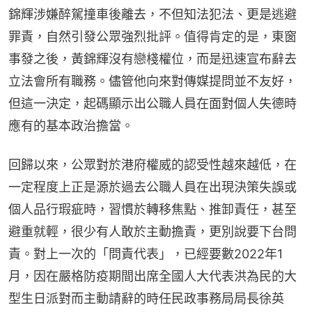
錦輝涉嫌醉駕撞車後離去，不但知法犯法、更是逃避
罪責，自然引發公眾強烈批評。值得肯定的是，東窗
事發之後，黃錦輝沒有戀棧權位，而是迅速宣布辭去
立法會所有職務。儘管他向來對傳媒提問並不友好，
但這一決定，起碼顯示出公職人員在面對個人失德時
應有的基本政治擔當。
回歸以來，公眾對於港府權威的認受性越來越低，在
一定程度上正是源於過去公職人員在出現決策失誤或
個人品行瑕疵時，習慣於轉移焦點、推卸責任，甚至
避重就輕，很少有人敢於主動擔責，更別說要下台問
責。對上一次的「問責代表」，已經要數2022年1
月，因在嚴格防疫期間出席全國人大代表洪為民的大
型生日派對而主動請辭的時任民政事務局局長徐英