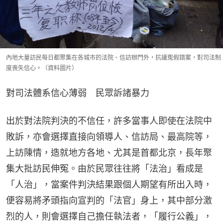
內地大量訪民每日都聚集在各城市的法院、信訪辦門外，抗議冤假錯案，對司法制
度喪失信心。（資料圖片）
對司法體系信心薄弱　民眾訴諸暴力
出於對法院判決的不信任，許多當事人即使在法院中
敗訴，亦會選擇直接向領導人、信訪局、最高院等，
上訪陳情，造就地方各地、尤其是首都北京，長年聚
集大批訪民伸冤。由於民眾往往將「法治」看成是
「人治」，當案件判決結果跟個人期望有所出入時，
便容易將矛頭指向宣判的「法官」身上，其中部分激
烈的人，則會選擇自己擔任執法者，「履行公義」，