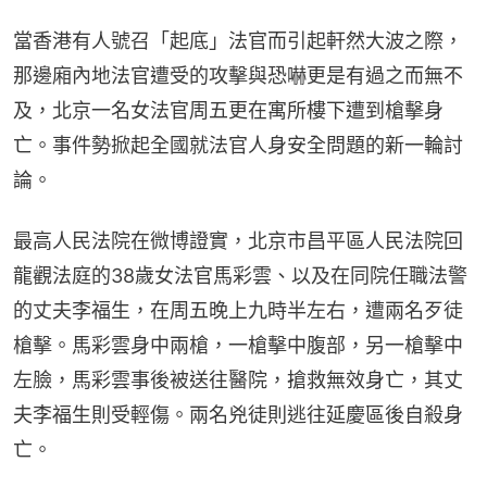
當香港有人號召「起底」法官而引起軒然大波之際，
那邊廂內地法官遭受的攻擊與恐嚇更是有過之而無不
及，北京一名女法官周五更在寓所樓下遭到槍擊身
亡。事件勢掀起全國就法官人身安全問題的新一輪討
論。
最高人民法院在微博證實，北京市昌平區人民法院回
龍觀法庭的38歲女法官馬彩雲、以及在同院任職法警
的丈夫李福生，在周五晚上九時半左右，遭兩名歹徒
槍擊。馬彩雲身中兩槍，一槍擊中腹部，另一槍擊中
左臉，馬彩雲事後被送往醫院，搶救無效身亡，其丈
夫李福生則受輕傷。兩名兇徒則逃往延慶區後自殺身
亡。