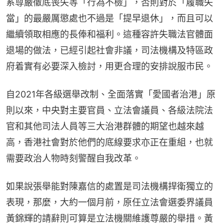
系尊嚴徹底喪失等「行為不檢」，否則對於「履職失
當」的最嚴厲懲處也不過是「提早退休」，而且可以
繼續領取相應的長俸和福利。這種容許失職法官體面
退場的做法，已經引起社會非議，司法機構及特區政
府着實有必要深入檢討，用更合理的安排說服市民。
自2021年各級選舉改制、全面落實「愛國者治港」原
則以來，中央對主要官員、立法會議員、各級法院法
官和其他司法人員等三大治港群體的期望也越來越
高，香港社會對於他們的底線要求亦正在重組，也就
需要政治人物時刻警醒自我改革。
如果說張舉能對陳嘉信的處置是司法機構捍衛獨立的
表現，那麼，大約一個月前，原任立法會選委界議員
黃錦輝的請辭則可算是立法機關維護尊嚴的舉措。黃