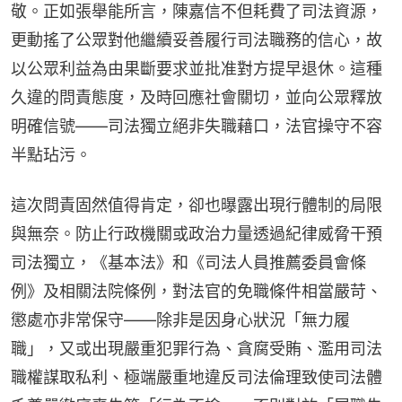
敬。正如張舉能所言，陳嘉信不但耗費了司法資源，
更動搖了公眾對他繼續妥善履行司法職務的信心，故
以公眾利益為由果斷要求並批准對方提早退休。這種
久違的問責態度，及時回應社會關切，並向公眾釋放
明確信號——司法獨立絕非失職藉口，法官操守不容
半點玷污。
這次問責固然值得肯定，卻也曝露出現行體制的局限
與無奈。防止行政機關或政治力量透過紀律威脅干預
司法獨立，《基本法》和《司法人員推薦委員會條
例》及相關法院條例，對法官的免職條件相當嚴苛、
懲處亦非常保守——除非是因身心狀況「無力履
職」，又或出現嚴重犯罪行為、貪腐受賄、濫用司法
職權謀取私利、極端嚴重地違反司法倫理致使司法體