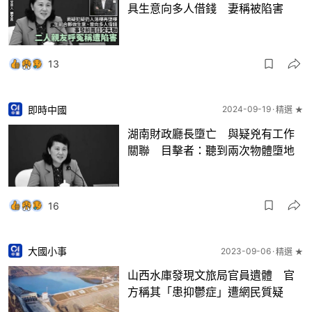
具生意向多人借錢 妻稱被陷害
13
即時中國
2024-09-19
精選 ★
湖南財政廳長墮亡 與疑兇有工作
關聯 目擊者：聽到兩次物體墮地
16
大國小事
2023-09-06
精選 ★
山西水庫發現文旅局官員遺體 官
方稱其「患抑鬱症」遭網民質疑