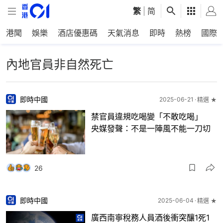
繁
|
简
港聞
娛樂
酒店優惠碼
天氣消息
即時
熱榜
國際
內地官員非自然死亡
即時中國
2025-06-21
精選 ★
禁官員違規吃喝變「不敢吃喝」
央媒發聲：不是一陣風不能一刀切
26
即時中國
2025-06-04
精選 ★
廣西南寧稅務人員酒後衝突釀1死1