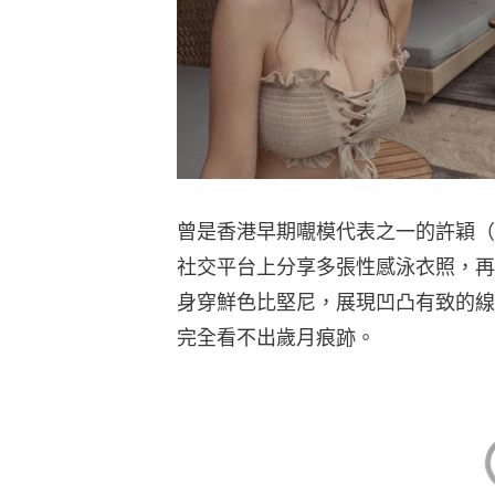
曾是香港早期𡃁模代表之一的許穎（
社交平台上分享多張性感泳衣照，再
身穿鮮色比堅尼，展現凹凸有致的線
完全看不出歲月痕跡。