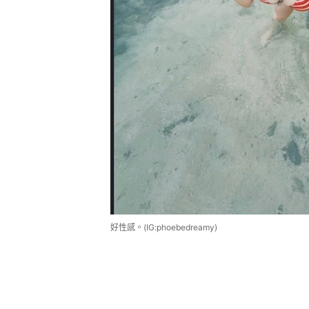
好性感。(IG:phoebedreamy)