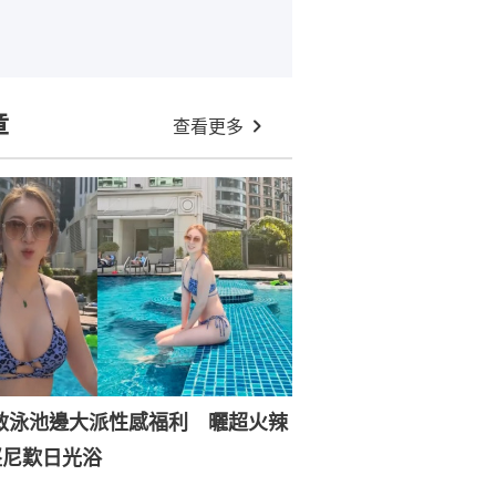
章
查看更多
敏泳池邊大派性感福利 曬超火辣
堅尼歎日光浴