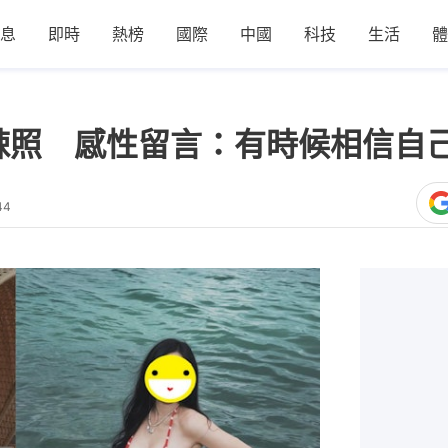
息
即時
熱榜
國際
中國
科技
生活
體
曬辣照 感性留言：有時候相信自
44