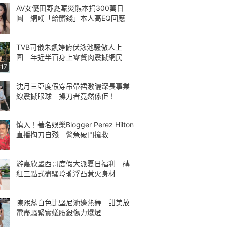
AV女優田野憂賑災熊本捐300萬日
圓 網嘲「給髒錢」本人高EQ回應
TVB司儀朱凱婷俯伏泳池騷傲人上
圍 年近半百身上零贅肉震撼網民
:17
沈月三亞度假穿吊帶裙激曬深長事業
線震撼眼球 操刀者竟然係佢！
慎入！著名娛樂Blogger Perez Hilton
直播掏刀自殘 警急破門搶救
游嘉欣墨西哥度假大派夏日福利 磚
紅三點式盡騷玲瓏浮凸惹火身材
陳熙蕊白色比堅尼池邊熱舞 甜美放
電盡騷緊實蟻腰殺傷力爆燈