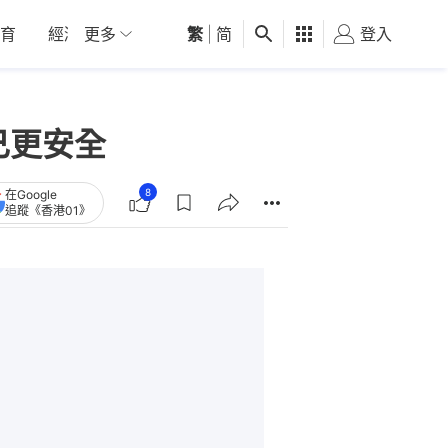
育
經濟
更多
01深圳
繁
觀點
|
简
健康
好食玩飛
登入
女
己更安全
8
在Google
追蹤《香港01》