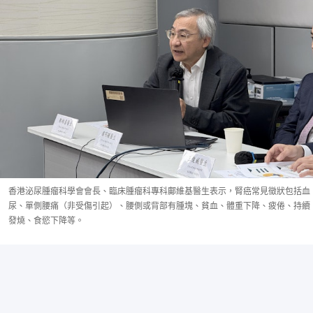
香港泌尿腫瘤科學會會長、臨床腫瘤科專科鄺維基醫生表示，腎癌常見徵狀包括血
尿、單側腰痛（非受傷引起）、腰側或背部有腫塊、貧血、體重下降、疲倦、持續
發燒、食慾下降等。