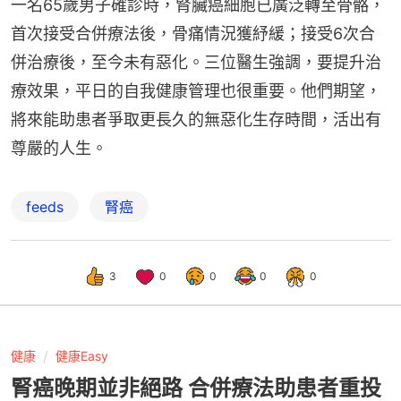
一名65歲男子確診時，腎臟癌細胞已廣泛轉至骨骼，
首次接受合併療法後，骨痛情況獲紓緩；接受6次合
併治療後，至今未有惡化。三位醫生強調，要提升治
療效果，平日的自我健康管理也很重要。他們期望，
將來能助患者爭取更長久的無惡化生存時間，活出有
尊嚴的人生。
feeds
腎癌
3
0
0
0
0
健康
健康Easy
腎癌晚期並非絕路 合併療法助患者重投