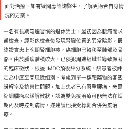
面對治療，如有疑問應諮詢醫生，了解更適合自身情
況的方案。
一名有長期吸煙習慣的退休男士，最初因為腰痛而求
醫檢查，經影像檢查後發現腎臟位置的異常陰影，最
終證實患上晚期腎細胞癌，癌細胞已轉移至肺部及骨
骼。由於腫瘤體積較大，已侵犯周邊組織並導致顯著
的臨床徵狀，根據 IMDC預後評分系統，該患者被評
定為中度至高風險組別。考慮到單一標靶藥物的客觀
緩解率及抗藥性問題，加上患者已有嚴重腰痛、急需
縮細腫瘤以緩解徵狀，認為雙免疫治療可能無法在短
期內及時控制病情，遂建議他接受標靶合併免疫治
療。