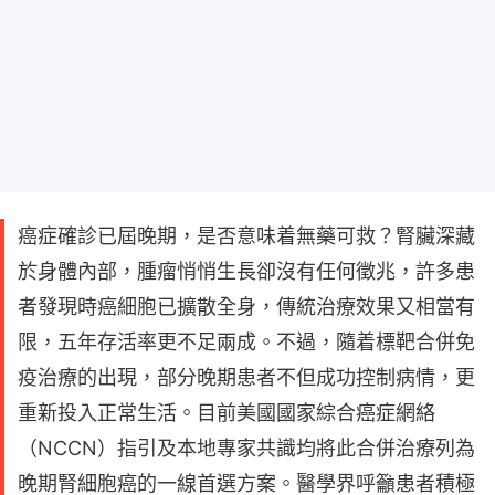
癌症確診已屆晚期，是否意味着無藥可救？腎臟深藏
於身體內部，腫瘤悄悄生長卻沒有任何徵兆，許多患
者發現時癌細胞已擴散全身，傳統治療效果又相當有
限，五年存活率更不足兩成。不過，隨着標靶合併免
疫治療的出現，部分晚期患者不但成功控制病情，更
重新投入正常生活。目前美國國家綜合癌症網絡
（NCCN）指引及本地專家共識均將此合併治療列為
晚期腎細胞癌的一線首選方案。醫學界呼籲患者積極