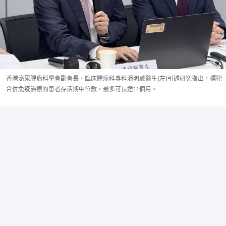
香港泌尿腫瘤科學會副會長、臨床腫瘤科專科潘明駿醫生(左)引述研究指出，標靶
合併免疫治療的患者存活期中位數，最多可長達11個月。