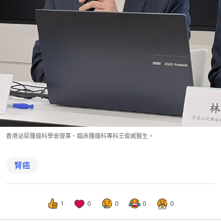
香港泌尿腫瘤科學會理事、臨床腫瘤科專科王俊威醫生。
腎癌
1
0
0
0
0