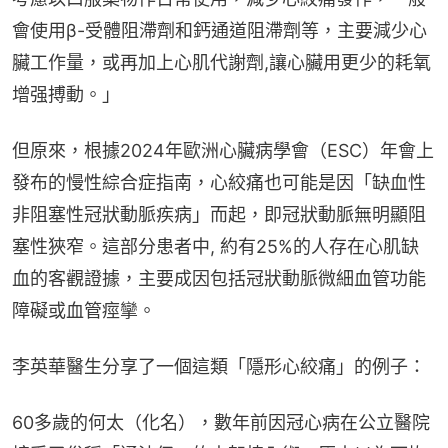
會使用β-受體阻滯劑和鈣通道阻滯劑等，主要減少心
臟工作量，或再加上心肌代謝劑,讓心臟用更少的耗氧
增强搏動。」
但原來，根據2024年歐洲心臟病學會（ESC）年會上
發布的慢性綜合症指南，心絞痛也可能是因「缺血性
非阻塞性冠狀動脈疾病」而起，即冠狀動脈無明顯阻
塞性狹窄。這部分患者中, 約有25%的人存在心肌缺
血的客觀證據，主要成因包括冠狀動脈微細血管功能
障礙或血管痙攣。
李英華醫生分享了一個這類「隱形心絞痛」的例子：
60多歲的何太（化名），數年前因冠心病在公立醫院