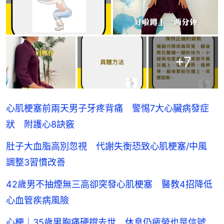
+
7
心肌梗塞前兩天男子牙疼背痛 警惕7大心臟病發症
狀 附護心8訣竅
肚子大血脂高別忽視 代謝失衡恐致心肌梗塞/中風
調整3習慣改善
42歲男不抽煙無三高卻突發心肌梗塞 醫教4招降低
心血管疾病風險
心梗｜35歲男胸痛硬撐去世 休息仍疲勞也是信號