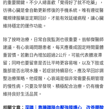
的重要關鍵。不少人總喜歡「覺得好了就不吃藥」，
彷彿心臟是會自動更新修復的手機系統。唯有遵從醫
囑規律服藥並定期回診，才能有效延緩病程，讓心臟
維持穩定的運作功能。
除了按時治療，日常自我監測也很重要。翁郁傑醫師
建議，有心衰竭問題患者，每天應養成固定時間量體
重習慣。若數日內增加超過2公斤，可能代表體液滯
留；同時也要留意是否比平時更容易喘，以及下肢或
腹部是否出現水腫。若症狀持續惡化，應及早回診調
整治療策略。他提醒，心衰竭是個非常需要長期管理
的慢性病，只要及早發現、積極配合治療，仍有機會
維持良好生活品質。
相關文章：
深蹲｜靠牆蹲降血壓強膝護心　改善腰酸