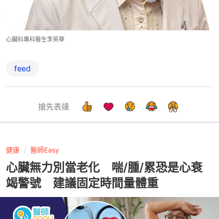
心臟科專科醫生李英華
feed
搶先表達
健康
醫師Easy
心臟無力別當老化 喘/腫/累恐是心衰
竭警號 建議固定時間量體重