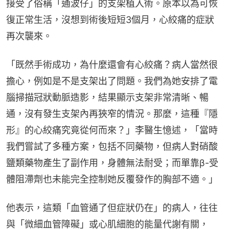
接受了俗稱「通波仔」的支架植入術。原本以為可恢
復正常生活，沒想到術後短短3個月，心絞痛的症狀
再次襲來。
「既然手術成功，為什麼還會有心絞痛？病人當然很
擔心，例如是不是支架出了問題。我們為她安排了電
腦掃描冠狀動脈造影，結果顯示支架非常清晰、暢
通，沒有發生支架內再狹窄的情況。那麼，這種『隱
形』的心絞痛究竟從何而來？」李醫生憶述，「當時
我們嘗試了多種方案，包括不同藥物，但病人對硝酸
鹽類藥物產生了副作用，身體無法耐受；而單靠β-受
體阻滯劑也未能完全控制她反覆發作的胸部不適。」
他表示，這類「血管通了但症狀仍在」的病人，往往
與「微細血管障礙」或心肌細胞的能量代謝有關，