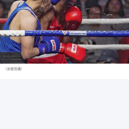
（余俊亮攝）