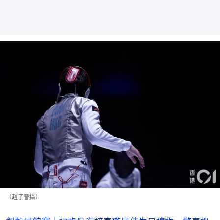
（趙子晉攝）