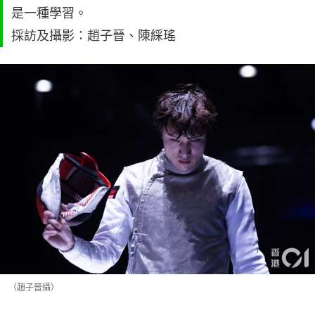
是一種學習。
採訪及攝影：趙子晉、陳綵瑤
（趙子晉攝）