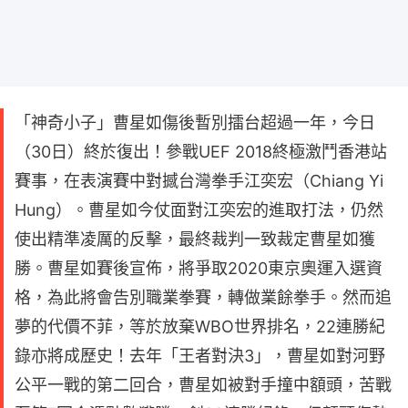
「神奇小子」曹星如傷後暫別擂台超過一年，今日
（30日）終於復出！參戰UEF 2018終極激鬥香港站
賽事，在表演賽中對撼台灣拳手江奕宏（Chiang Yi
Hung）。曹星如今仗面對江奕宏的進取打法，仍然
使出精準凌厲的反擊，最終裁判一致裁定曹星如獲
勝。曹星如賽後宣佈，將爭取2020東京奧運入選資
格，為此將會告別職業拳賽，轉做業餘拳手。然而追
夢的代價不菲，等於放棄WBO世界排名，22連勝紀
錄亦將成歷史！去年「王者對決3」，曹星如對河野
公平一戰的第二回合，曹星如被對手撞中額頭，苦戰