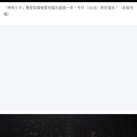
「神奇小子」曹星如傷後暫別擂台超過一年，今日（30日）終於復出！（余俊亮
攝）