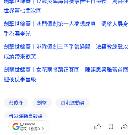
劍擊世錦賽｜17歲吳海諦喜獲最佳生日禮物 驚喜挫
世界第七闖次圈
劍擊世錦賽｜澳門佩劍第一人夢想成真 渴望大展身
手為澳爭光
劍擊世錦賽｜港隊佩劍三子爭氣過關 法籍教練冀以
成績帶來歡笑
劍擊世錦賽｜女花兩將躋正賽圈 陳諾思梁雅蕾首圈
迎硬仗爭晉級
蔡俊彥
劍擊
香港運動員
香港運動員戰報
在Google
追蹤《香港01》