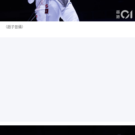
（趙子晉攝）