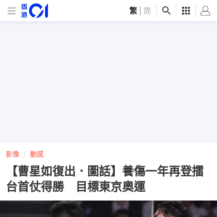
繁
|
简
影像
動感
【曹星如復出．圖話】養傷一年再登擂
台首仗得勝 目標東京奧運