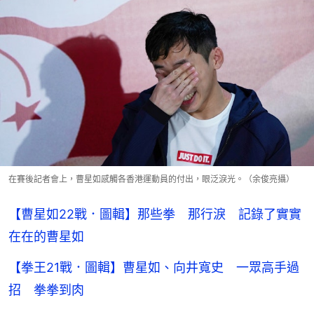
在賽後記者會上，曹星如感觸各香港運動員的付出，眼泛淚光。（余俊亮攝）
【曹星如22戰．圖輯】那些拳 那行淚 記錄了實實
在在的曹星如
【拳王21戰．圖輯】曹星如、向井寬史 一眾高手過
招 拳拳到肉