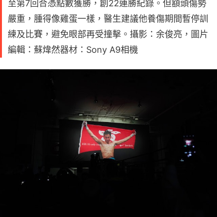
至第7回合憑點數獲勝，創22連勝紀錄。但額頭傷勢
嚴重，腫得像雞蛋一樣，醫生建議他養傷期間暫停訓
練及比賽，避免眼部再受撞擊。攝影：余俊亮，圖片
編輯：蘇煒然器材：Sony A9相機