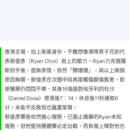
香港主場，加上衛冕身份，不難想像港隊男子花劍代
表蔡俊彥（Ryan Choi）肩上的壓力。Ryan力克俄羅
斯劍手後，面無表情、依然「嬲爆爆」，與以上兩個
原因無關，蔡俊彥在次圈中段再度觸傷腳傷舊患，即
使獲勝仍悶悶不樂，其後16強面對匈牙利的杜沙
（Daniel Dosa）曾落後7：14，休息後11秒連取6
分，未能平反敗局也贏盡掌聲。
蔡俊彥賽後依然擔心傷勢，已服止痛藥的Ryan未知
傷勢，但他堅持團體賽必定出戰，而負傷上陣對他也