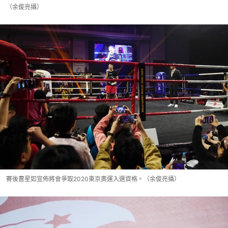
（余俊亮攝）
賽後曹星如宣佈將會爭取2020東京奧運入選資格。（余俊亮攝）