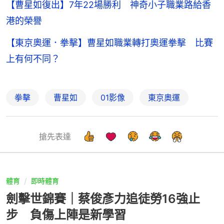
【曹星如復出】7年22場勝利 神奇小子職業路給香
港的榮譽
【東京奧運．拳擊】曹星如職業轉打奧運拳擊 比賽
上有何不同？
拳擊
曹星如
01影像
東京奧運
搶先表達
體育
即時體育
劍擊世錦賽｜蔡俊彥力追徒勞16強止
步 負傷上陣是新學習