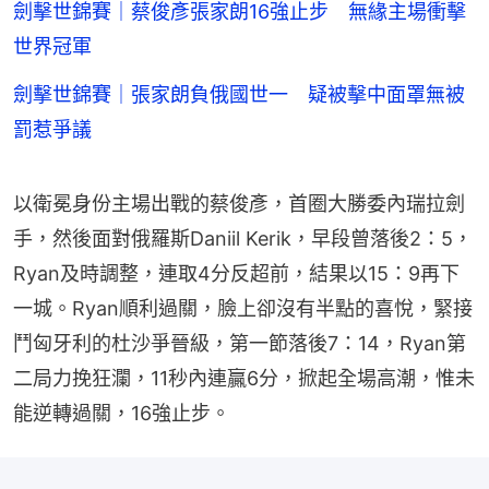
劍擊世錦賽｜蔡俊彥張家朗16強止步 無緣主場衝擊
世界冠軍
劍擊世錦賽｜張家朗負俄國世一 疑被擊中面罩無被
罰惹爭議
以衛冕身份主場出戰的蔡俊彥，首圈大勝委內瑞拉劍
手，然後面對俄羅斯Daniil Kerik，早段曾落後2：5，
Ryan及時調整，連取4分反超前，結果以15：9再下
一城。Ryan順利過關，臉上卻沒有半點的喜悅，緊接
鬥匈牙利的杜沙爭晉級，第一節落後7：14，Ryan第
二局力挽狂瀾，11秒內連贏6分，掀起全場高潮，惟未
能逆轉過關，16強止步。