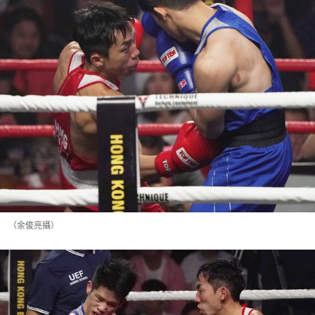
（余俊亮攝）