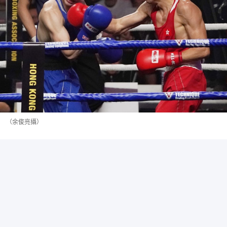
（余俊亮攝）