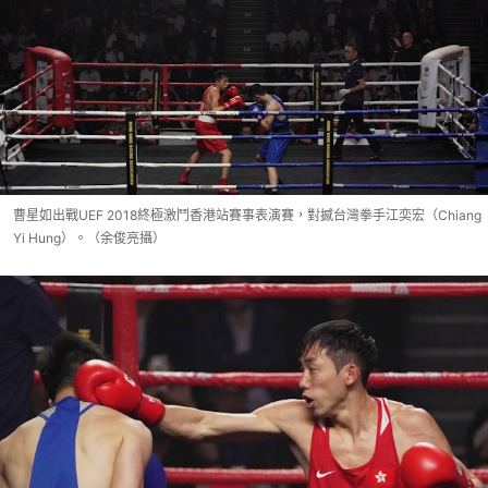
曹星如出戰UEF 2018終極激鬥香港站賽事表演賽，對撼台灣拳手江奕宏（Chiang
Yi Hung）。（余俊亮攝）