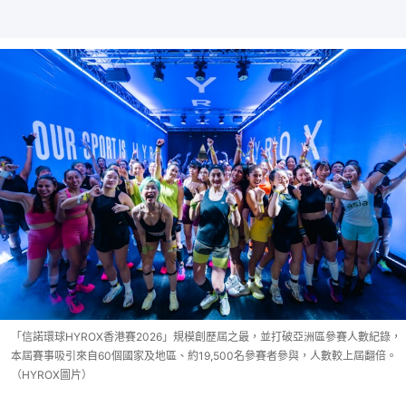
「信諾環球HYROX香港賽2026」規模創歷屆之最，並打破亞洲區參賽人數紀錄，
本屆賽事吸引來自60個國家及地區、約19,500名參賽者參與，人數較上屆翻倍。
（HYROX圖片）