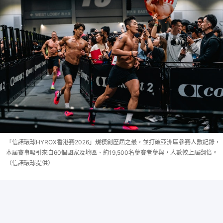
「信諾環球HYROX香港賽2026」規模創歷屆之最，並打破亞洲區參賽人數紀錄，
本屆賽事吸引來自60個國家及地區、約19,500名參賽者參與，人數較上屆翻倍。
（信諾環球提供）