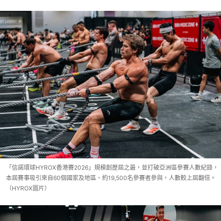
「信諾環球HYROX香港賽2026」規模創歷屆之最，並打破亞洲區參賽人數紀錄，
本屆賽事吸引來自60個國家及地區、約19,500名參賽者參與，人數較上屆翻倍。
（HYROX圖片）