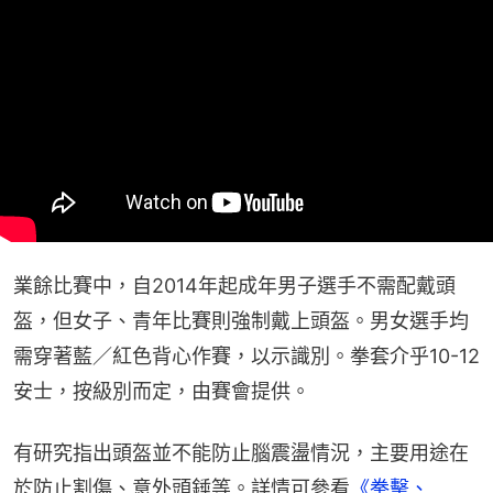
業餘比賽中，自2014年起成年男子選手不需配戴頭
盔，但女子、青年比賽則強制戴上頭盔。男女選手均
需穿著藍／紅色背心作賽，以示識別。拳套介乎10-12
安士，按級別而定，由賽會提供。
有研究指出頭盔並不能防止腦震盪情況，主要用途在
於防止割傷、意外頭錘等。詳情可參看
《拳擊、