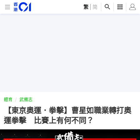
繁
|
简
體育
武備志
【東京奧運．拳擊】曹星如職業轉打奧
運拳擊 比賽上有何不同？