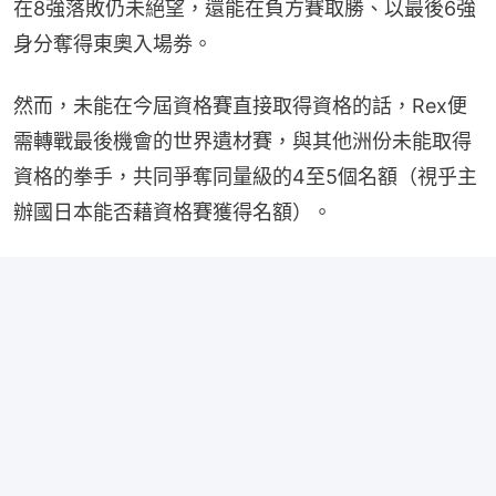
在8強落敗仍未絕望，還能在負方賽取勝、以最後6強
身分奪得東奧入場劵。
然而，未能在今屆資格賽直接取得資格的話，Rex便
需轉戰最後機會的世界遺材賽，與其他洲份未能取得
資格的拳手，共同爭奪同量級的4至5個名額（視乎主
辦國日本能否藉資格賽獲得名額）。