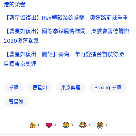
港的榮譽
【曹星如復出】Rex轉戰業餘拳擊 奧運路荊棘重重
【曹星如復出】國際拳總屢傳醜聞 奧委會暫停籌辦
2020奧運拳擊
【曹星如復出．圖話】養傷一年再登擂台首仗得勝
目標東京奧運
拳擊
曹星如
東京奧運
Boxing 拳擊
曹星如
1
0
0
0
0