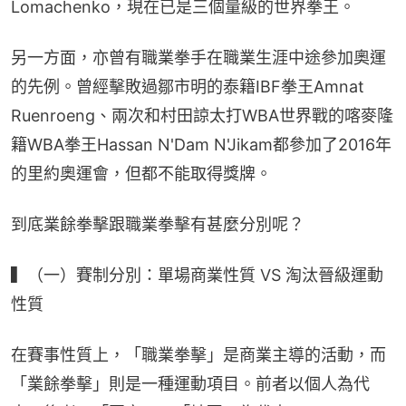
Lomachenko，現在已是三個量級的世界拳王。
另一方面，亦曾有職業拳手在職業生涯中途參加奧運
的先例。曾經擊敗過鄒市明的泰籍IBF拳王Amnat 
Ruenroeng、兩次和村田諒太打WBA世界戰的喀麥隆
籍WBA拳王Hassan N'Dam N'Jikam都參加了2016年
的里約奧運會，但都不能取得獎牌。
到底業餘拳擊跟職業拳擊有甚麼分別呢？
▍（一）賽制分別：單場商業性質 VS 淘汰晉級運動
性質
在賽事性質上，「職業拳擊」是商業主導的活動，而
「業餘拳擊」則是一種運動項目。前者以個人為代