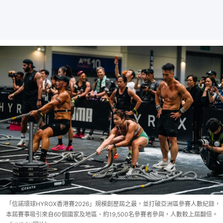
「信諾環球HYROX香港賽2026」規模創歷屆之最，並打破亞洲區參賽人數紀錄，
本屆賽事吸引來自60個國家及地區、約19,500名參賽者參與，人數較上屆翻倍。