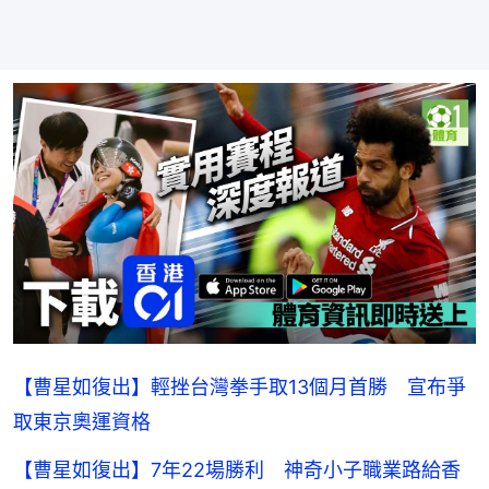
【曹星如復出】輕挫台灣拳手取13個月首勝 宣布爭
取東京奧運資格
【曹星如復出】7年22場勝利 神奇小子職業路給香