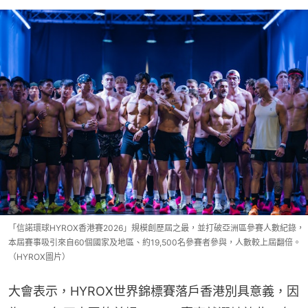
「信諾環球HYROX香港賽2026」規模創歷屆之最，並打破亞洲區參賽人數紀錄，
本屆賽事吸引來自60個國家及地區、約19,500名參賽者參與，人數較上屆翻倍。
（HYROX圖片）
大會表示，HYROX世界錦標賽落戶香港別具意義，因