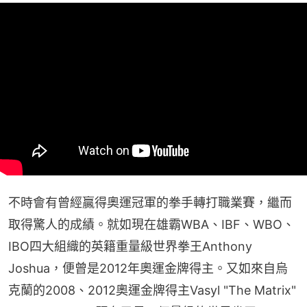
不時會有曾經贏得奧運冠軍的拳手轉打職業賽，繼而
取得驚人的成績。就如現在雄霸WBA、IBF、WBO、
IBO四大組織的英籍重量級世界拳王Anthony 
Joshua，便曾是2012年奧運金牌得主。又如來自烏
克蘭的2008、2012奧運金牌得主Vasyl "The Matrix" 