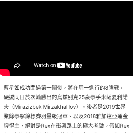
曹星如成功闖過第一關後，將在周一進行的8強戰，
硬撼同日於次輪勝出的烏兹别克25歲拳手米薩夏利諾
夫（Mirazizbek Mirzakhalilov）。後者是2019世界
業餘拳擊錦標賽羽量級冠軍、以及2018雅加達亞運金
牌得主，絕對是Rex在衝奧路上的極大考驗。假如Rex