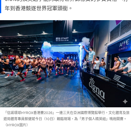
年到香港競逐世界冠軍頭銜。
「信諾環球HYROX香港賽2026」一連三天在亞洲國際博覽館舉行，文化體育及旅
遊局體育專員蔡健斌今日（10日）親臨現場，為「男子個人精英組」鳴炮開賽。
（HYROX圖片）