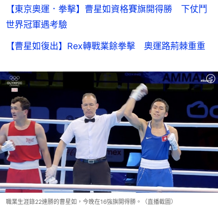
【東京奧運．拳擊】曹星如資格賽旗開得勝 下仗鬥
世界冠軍遇考驗
【曹星如復出】Rex轉戰業餘拳擊 奧運路荊棘重重
職業生涯錄22連勝的曹星如，今晚在16強旗開得勝。（直播截圖）