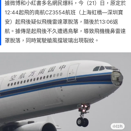
據微博和小紅書多名網民爆料，今（21）日，原定於
12:44起飛的南航CZ3554航班（上海虹橋—深圳寶
安）起飛後疑似飛機雷達罩脫落，隨後於13:06返
航。據傳是起飛後不久遭遇鳥擊，導致飛機機鼻雷達
罩脫落，同時駕駛艙風擋玻璃出現裂紋。