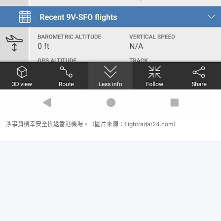
涉事貨機幸安全折返香港機場。（圖片來源：flightradar24.com）