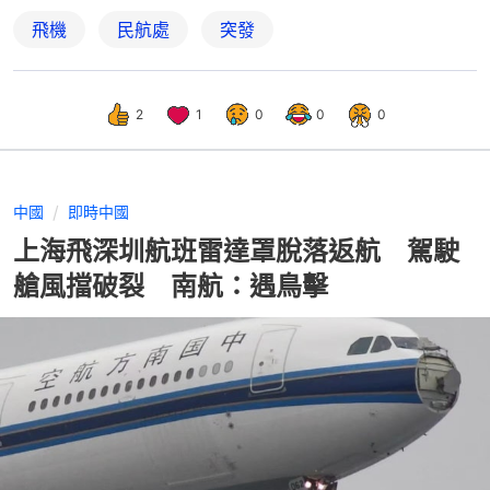
飛機
民航處
突發
2
1
0
0
0
中國
即時中國
上海飛深圳航班雷達罩脫落返航 駕駛
艙風擋破裂 南航：遇鳥擊