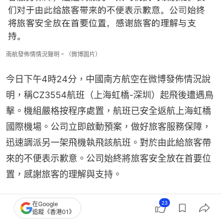
南航發佈情情況聲明。（微博圖片）
今日下午4時24分，中國南方航空在微博發佈情況說
明，稱CZ3554航班（上海虹橋-深圳）起飛後遭遇鳥
擊。機組嚴格按程序處置，航班已安全返航上海虹橋
國際機場。公司立即啟動預案，做好旅客服務保障，
迅速調派另一架飛機執飛該航班。對於由此給旅客帶
來的不便表示歉意。公司始終將旅客安全放在首要位
置，感謝旅客的理解與支持。
南航第9架C919投運 首飛廣州⇄西安 春運每日飛
23
在Google
追蹤《香港01》
長沙⇄北京