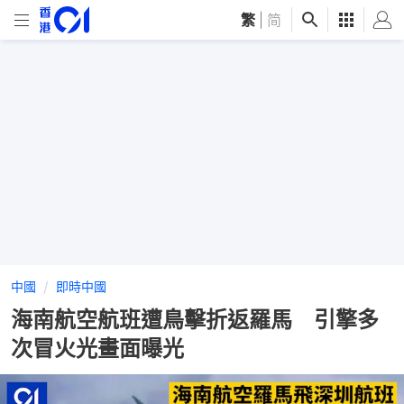
繁
|
简
中國
即時中國
海南航空航班遭鳥擊折返羅馬 引擎多
次冒火光畫面曝光