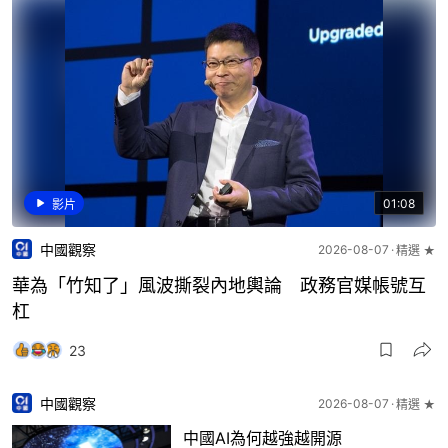
01:08
影片
中國觀察
2026-08-07
精選 ★
華為「竹知了」風波撕裂內地輿論 政務官媒帳號互
杠
23
中國觀察
2026-08-07
精選 ★
中國AI為何越強越開源