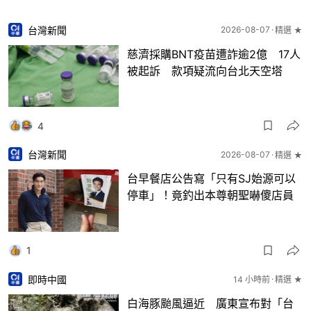
台灣新聞
2026-08-07
精選 ★
慈濟採購BNT疫苗遭詐逾2億 17人
被起訴 款項疑流向台北天空塔
4
台灣新聞
2026-08-07
精選 ★
台早餐店公告寫「只有SJ始源可以
停車」！竟釣出本尊朝聖嚇傻店員
1
即時中國
14 小時前
精選 ★
白海豚颱風逼近 廣東宣布對「台