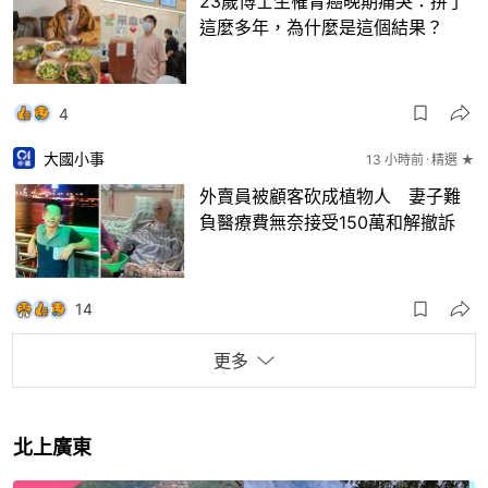
23歲博士生罹胃癌晚期痛哭：拼了
這麼多年，為什麼是這個結果？
4
大國小事
13 小時前
精選 ★
外賣員被顧客砍成植物人 妻子難
負醫療費無奈接受150萬和解撤訴
14
更多
北上廣東