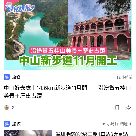
旅遊
12 小時前
中山好去處｜14.6km新步道11月開工 沿途賞五桂山
美景＋歷史古蹟
2
旅遊
19 小時前
精選 ★
深圳地鐵8號綫二期4車站6大景點