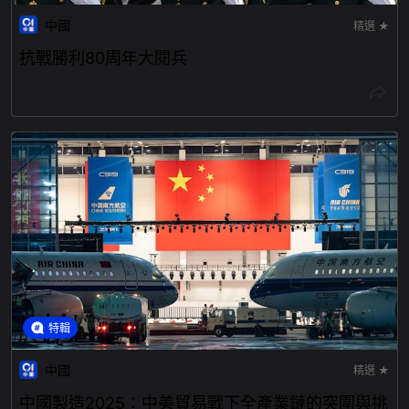
中國
精選 ★
抗戰勝利80周年大閱兵
特輯
中國
精選 ★
中國製造2025：中美貿易戰下全產業鏈的突圍與挑