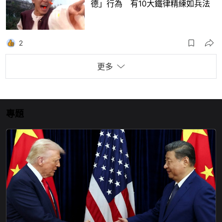
德」行為 有10大鐵律精練如兵法
2
更多
專題