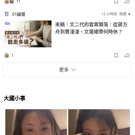
11
01論壇
12 小時前
精選 ★
來稿｜文二代的雲霄隕落：從蔣方
舟到賈淺淺，文壇裙帶何時休？
1
更多
大國小事