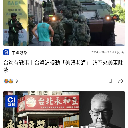
中國觀察
2026-08-07
精選 ★
台海有戰事｜台灣請得動「美語老師」 請不來美軍駐
紮
9