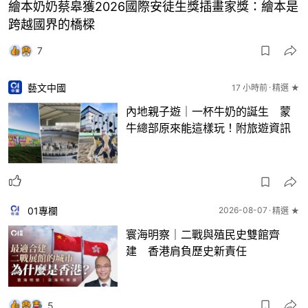
繪本奶奶蔡皋獲2026國際安徒生獎插畫家獎：繪本是
跨越國界的橋樑
7
藝文中國
17 小時前
精選 ★
內地親子遊｜一杯牛奶的誕生 蒙
牛總部原來能這樣玩！附旅遊資訊
01專欄
2026-08-07
精選 ★
寰海明察｜二戰與殖民史雙館齊
建 香港肩負歷史新責任
5