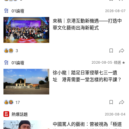
01論壇
2026-08-07
來稿｜京港互動新機遇——打造中
華文化藝術出海新範式
3
01論壇
2026-08-05
精選 ★
徐小龍｜踏足日軍侵華七三一遺
址 港青需要一堂怎樣的和平課？
17
熱爆話題
2026-08-04
中國罵人的藝術：曾被視為「極道