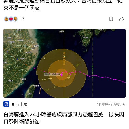
鄭麗文批民進黨講台獨自欺欺人：台灣從未獨立，從
來不是一個國家
17
即時中國
16 小時前
精選 ★
白海豚進入24小時警戒線局部風力恐超巴威 最快周
日登陸浙閩沿海