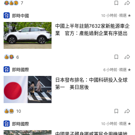
7
即時中國
10 小時前
精選 ★
中國上半年註銷7632家新能源車企
業 官方：產能過剩企業有序退出
6
即時國際
6 小時前
精選 ★
日本發布排名：中國科研投入全球
第一 美日居後
10
即時國際
10 小時前
精選 ★
中國男子藏身挪威軍民合用機場地