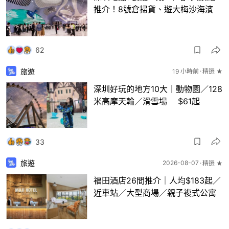
推介！8號倉掃貨、遊大梅沙海濱
62
旅遊
19 小時前
精選 ★
深圳好玩的地方10大｜動物園／128
米高摩天輪／滑雪場 $61起
33
旅遊
2026-08-07
精選 ★
福田酒店26間推介｜人均$183起／
近車站／大型商場／親子複式公寓