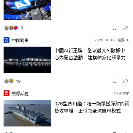
9
中國觀察
2026-08-07
精選 ★
中國AI新王牌！全球最大AI數據中
心內蒙古啟動 建構體系化競爭力
19
熱爆話題
10 小時前
076型四川艦：唯一能電磁彈射的兩
棲攻擊艦 正引領全球航母模式