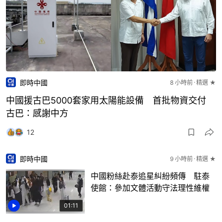
即時中國
8 小時前
精選 ★
中國援古巴5000套家用太陽能設備 首批物資交付
古巴：感謝中方
12
即時中國
9 小時前
精選 ★
中國粉絲赴泰追星糾紛頻傳 駐泰
使館：參加文體活動守法理性維權
01:11