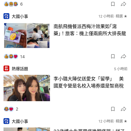
6
大國小事
12 小時前
精選 ★
南航飛機餐派西梅汁效果如｢瀉
藥｣！旅客：機上僅兩廁所大排長龍
14
熱爆話題
5 小時前
李小璐大陣仗送愛女「留學」 美
國夏令營是名校入場券還是智商稅
2
大國小事
12 小時前
精選 ★