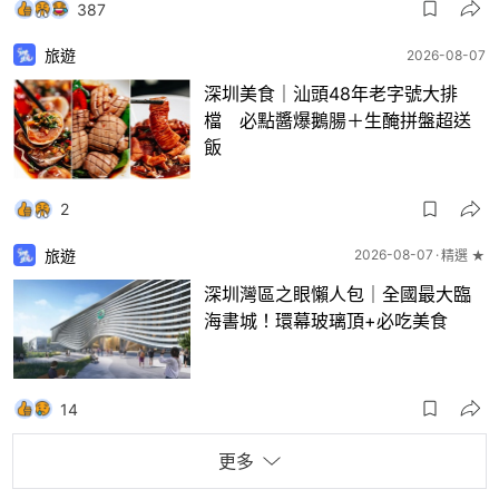
387
旅遊
2026-08-07
深圳美食｜汕頭48年老字號大排
檔 必點醬爆鵝腸＋生醃拼盤超送
飯
2
旅遊
2026-08-07
精選 ★
深圳灣區之眼懶人包｜全國最大臨
海書城！環幕玻璃頂+必吃美食
14
更多