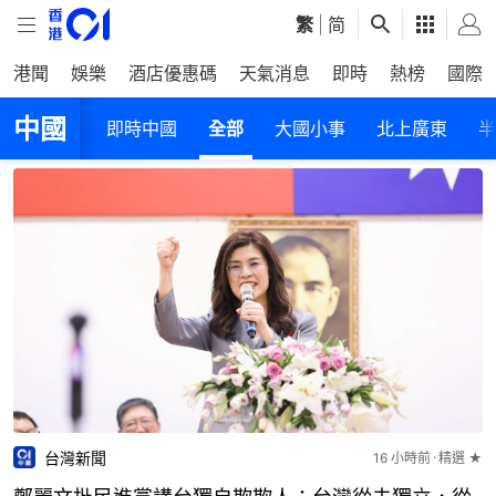
繁
|
简
港聞
娛樂
酒店優惠碼
天氣消息
即時
熱榜
國際
中國
即時中國
全部
大國小事
北上廣東
半
台灣新聞
16 小時前
精選 ★