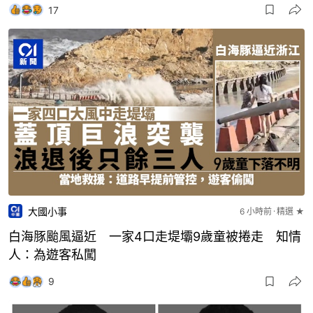
17
大國小事
6 小時前
精選 ★
白海豚颱風逼近 一家4口走堤壩9歲童被捲走 知情
人：為遊客私闖
9