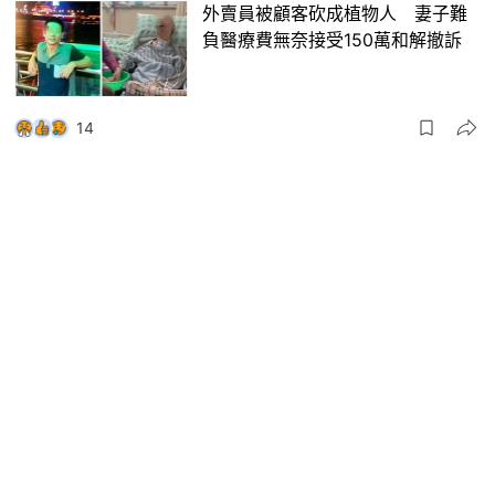
外賣員被顧客砍成植物人 妻子難
負醫療費無奈接受150萬和解撤訴
14
大國小事
18 小時前
精選 ★
深圳暴雨眾生相：外賣員趁機高薪
搶單、打工人赤腳上班展現務實
7
大國小事
2026-08-07
精選 ★
妳是否也打聽過我？甘肅搬瓜少年
寫《我的媽媽》細膩文筆感動全網
02:00