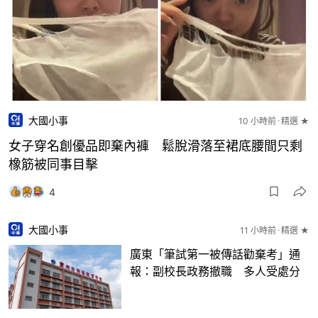
大國小事
10 小時前
精選 ★
女子穿名創優品即棄內褲 鬆脫滑落至裙底腰間只剩
橡筋被同事目擊
4
大國小事
11 小時前
精選 ★
廣東「筆試第一被傳話勸棄考」通
報：副校長政務撤職 多人受處分