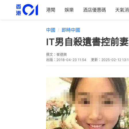
港聞
娛樂
酒店優惠碼
天氣消
中國
即時中國
IT男自殺遺書控前
撰文：
崔德興
出版：
2018-04-23 11:54
更新：
2025-02-12 13: