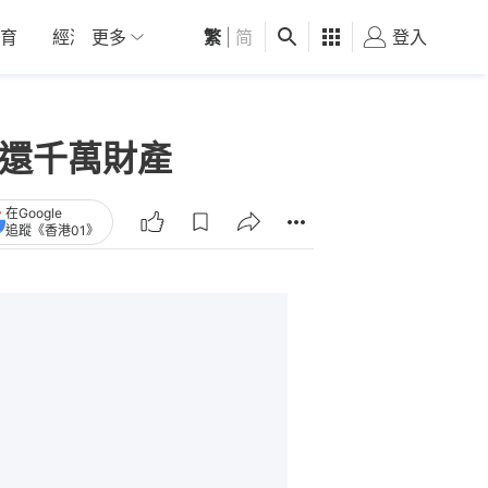
育
經濟
更多
01深圳
繁
觀點
|
简
健康
好食玩飛
登入
女
歸還千萬財產
在Google
追蹤《香港01》