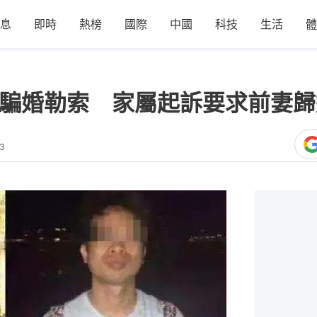
息
即時
熱榜
國際
中國
科技
生活
體
妻騙婚勒索 家屬起訴要求前妻
13