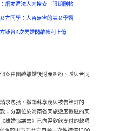
明：網友違法人肉搜索 限期刪帖
 女方同學：人畜無害的美女學霸
女方疑曾4次閃婚閃離獲利上億
個案由圍繞離婚後財產糾紛、贈與合同
請求包括，撤銷蘇享茂與被告簽訂的
款；分割位於海南省某旅遊度假區的某
《離婚協議書》已向翟欣欣支付的款項
寫明的男方向女方自願一次性補償1000