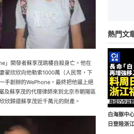
熱門文
one」開發者蘇享茂跳樓自殺身亡。他在
妻翟欣欣向他勒索1000萬（人民幣，下
手創辦的WePhone，最終把他逼上絕
家屬及蘇享茂的代理律師來到北京市朝陽區
欣欣歸還蘇享茂近千萬元的財產。
白海豚中心
日登陸浙