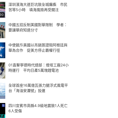
深圳濱海大道巨坑致全城癱瘓 市民
苦等5小時 填海風險再受關注
:30
中國五招反制美國對華限制 學者：
要讓華府知道分寸
中使館斥美國以吊銷簽證阻阿根廷與
華為合作 促美方停止霸權行徑
01直擊寧德時代總部：燈塔工廠24小
時運行 平均日產5萬塊鋰電池
全球首座16萬億瓦張力腿浮式風電平
台「海油安瀾號」投運
四川宜賓市高縣4.9級地震致1人死亡
6人受傷