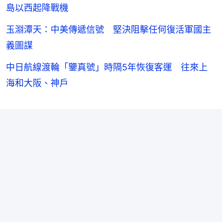
島以西起降戰機
玉淵潭天：中美傳遞信號 堅決阻擊任何復活軍國主
義圖謀
中日航線渡輪「鑒真號」時隔5年恢復客運 往來上
海和大阪、神戶