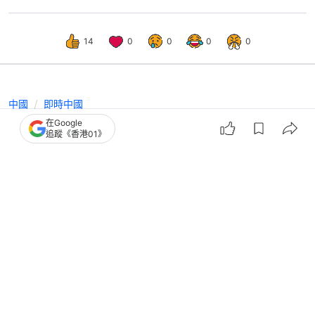
14
0
0
0
0
中國
即時中國
在Google
有片｜央視披露四川艦最新進展：甲板
追蹤《香港01》
已劃線 艦載機阻攔索已安裝