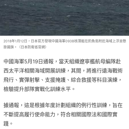
2018年1月12日，日本官方發現中國海軍093B核潛艇在釣魚島附近海域上浮並懸
掛國旗。（日本防衛省官網）
中國海軍5月19日通報，當天組織遼寧艦航母編隊赴
西太平洋相關海域開展訓練，其間，將進行遠海戰術
飛行、實彈射擊、支援掩護、綜合救援等科目演練，
檢驗提升部隊實戰化訓練水平。
據通報，這是根據年度計劃組織的例行性訓練，旨在
不斷提高履行使命能力，符合相關國際法和國際實
踐。