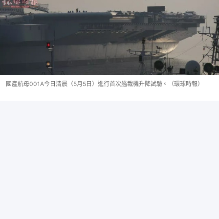
國產航母001A今日清晨（5月5日）進行首次艦載機升降試驗。（環球時報）