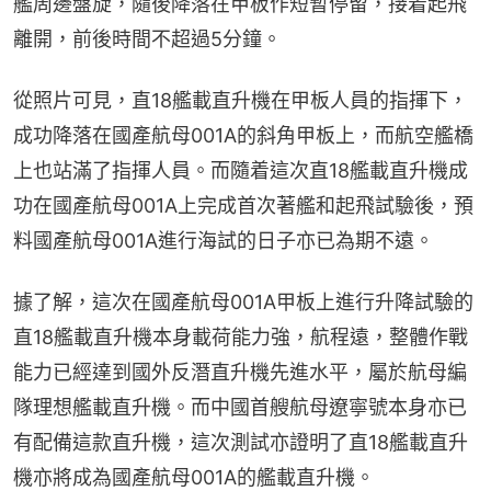
艦周邊盤旋，隨後降落在甲板作短暫停留，接着起飛
離開，前後時間不超過5分鐘。
從照片可見，直18艦載直升機在甲板人員的指揮下，
成功降落在國產航母001A的斜角甲板上，而航空艦橋
上也站滿了指揮人員。而隨着這次直18艦載直升機成
功在國產航母001A上完成首次著艦和起飛試驗後，預
料國產航母001A進行海試的日子亦已為期不遠。
據了解，這次在國產航母001A甲板上進行升降試驗的
直18艦載直升機本身載荷能力強，航程遠，整體作戰
能力已經達到國外反潛直升機先進水平，屬於航母編
隊理想艦載直升機。而中國首艘航母遼寧號本身亦已
有配備這款直升機，這次測試亦證明了直18艦載直升
機亦將成為國產航母001A的艦載直升機。