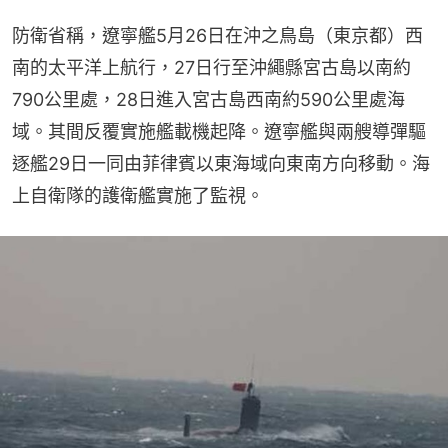
防衛省稱，遼寧艦5月26日在沖之鳥島（東京都）西
南的太平洋上航行，27日行至沖繩縣宮古島以南約
790公里處，28日進入宮古島西南約590公里處海
域。其間反覆實施艦載機起降。遼寧艦與兩艘導彈驅
逐艦29日一同由菲律賓以東海域向東南方向移動。海
上自衛隊的護衛艦實施了監視。