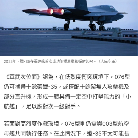
2025年，殲-35在福建艦首次成功阻攔着艦和彈射起飛。（人民空軍）
《軍武次位面》認為，在低烈度衝突環境下，076型
仍可攜帶十餘架殲-35，或搭配十餘架無人攻擊機及
部分直升機，形成一艘具備一定空中打擊能力的「小
航艦」，足以應對次一級對手。
若面對高烈度作戰環境，076型則仍需與003型航空
母艦共同執行任務。在此情況下，殲-35不太可能長