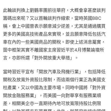
此輪談判換上劉鶴率團前往華府，大概會拿甚麼談判
籌碼出來呢？又以首輪談判作線索，當時英國BBC
稱，會上中國曾表示願意減少逆差，尤其是通過購買
更多的美國高技術產品來實現，並且願意降低包括汽
車在內的一些美國商品的關稅。即使上述消息屬實，
箇中框架其實不離國家主席習近平於4月博鰲論壇所
言，亦即所謂「對外開放重大舉措」。
當時習近平宣布「開放汽車及飛機行業」，包括降低
關稅及放寬外資股比限制，而這兩個行業正為美國支
柱產業，又以中國為主要市場。同時中國將「對外資
開放金融服務業」，而美國一向對華享有服務業順
差，相關美企亦一直期待內地可放寬限持股比例限