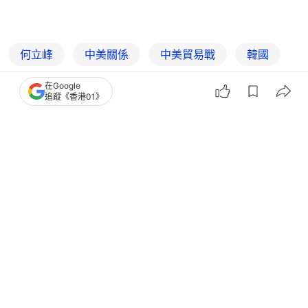
何立峰
中美關係
中美貿易戰
韓國
美國
中國商務部
在Google
追蹤《香港01》
3
0
0
0
0
國際
即時國際
特朗普訪華｜中美結束第七輪經貿磋
商 中方：雙方坦誠深入交流