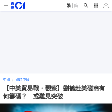
繁
|
简
中國
即時中國
【中美貿易戰．觀察】劉鶴赴美磋商有
何籌碼？ 或難見突破