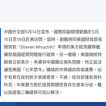
中國外交部5月14日宣布，國務院副總理劉鶴於5月
15日至19日赴美訪問。屆時，劉鶴將同美國財政部長
姆努欽（Steven Mnuchin）率領的美方經濟團隊繼
續就兩國經貿問題進行磋商。另一邊廂，美國總統特
朗普日前表示，考慮到中國職位損失問題，他正設法
讓受美國「七年禁令」纏繞的中興通訊恢復業務，似
乎有意在談判前夕表達善意。不過，從目前僅有資料
所見，中美雙方對於經貿問題性質存在根本分歧，難
以指望兩三輪磋商可加以解決。