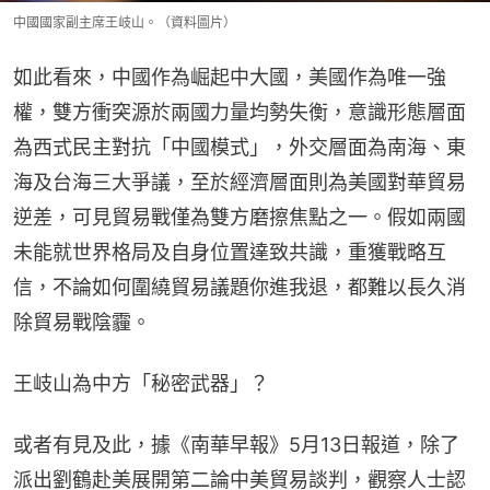
中國國家副主席王岐山。（資料圖片）
如此看來，中國作為崛起中大國，美國作為唯一強
權，雙方衝突源於兩國力量均勢失衡，意識形態層面
為西式民主對抗「中國模式」，外交層面為南海、東
海及台海三大爭議，至於經濟層面則為美國對華貿易
逆差，可見貿易戰僅為雙方磨擦焦點之一。假如兩國
未能就世界格局及自身位置達致共識，重獲戰略互
信，不論如何圍繞貿易議題你進我退，都難以長久消
除貿易戰陰霾。
王岐山為中方「秘密武器」？
或者有見及此，據《南華早報》5月13日報道，除了
派出劉鶴赴美展開第二論中美貿易談判，觀察人士認