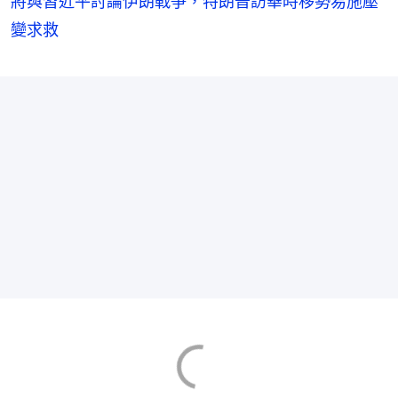
將與習近平討論伊朗戰爭，特朗普訪華時移勢易施壓
變求救