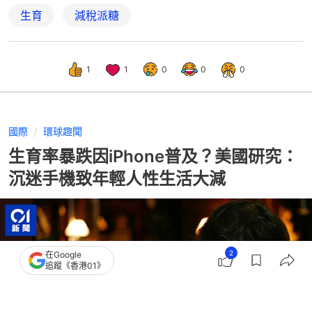
生育
減稅派糖
1
1
0
0
0
國際
環球趣聞
生育率暴跌因iPhone普及？美國研究：
沉迷手機致年輕人性生活大減
2
在Google
追蹤《香港01》