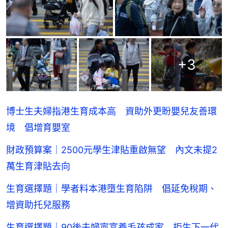
+
3
博士生夫婦指港生育成本高 資助外更盼嬰兒友善環
境 倡增育嬰室
財政預算案｜2500元學生津貼重啟無望 內文未提2
萬生育津貼去向
生育選擇題｜學者料本港墮生育陷阱 倡延免稅期、
增資助托兒服務
生育選擇題｜90後夫婦寧富養毛孩成家 拒生下一代