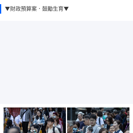
▼財政預算案．鼓勵生育▼