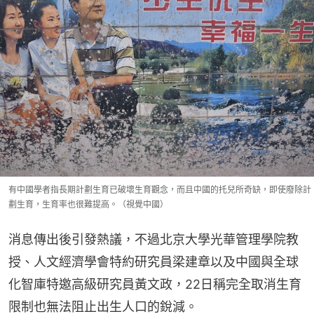
有中國學者指長期計劃生育已破壞生育觀念，而且中國的托兒所奇缺，即使廢除計
劃生育，生育率也很難提高。（視覺中國）
消息傳出後引發熱議，不過北京大學光華管理學院教
授、人文經濟學會特約研究員梁建章以及中國與全球
化智庫特邀高級研究員黃文政，22日稱完全取消生育
限制也無法阻止出生人口的銳減。