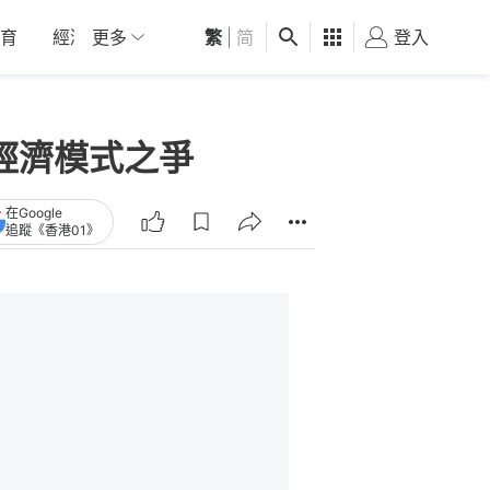
育
經濟
更多
01深圳
繁
觀點
|
简
健康
好食玩飛
登入
女
經濟模式之爭
在Google
追蹤《香港01》