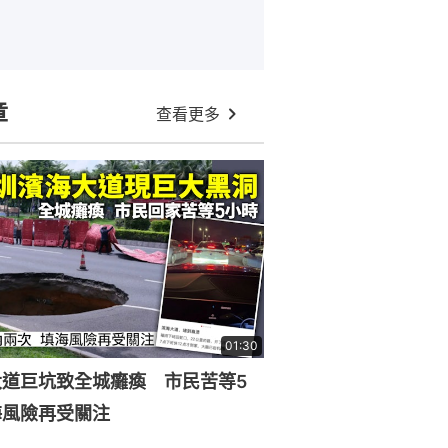
章
查看更多
01:30
大道巨坑致全城癱瘓 市民苦等5
海風險再受關注