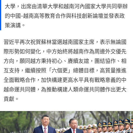
大學，出席由清華大學和越南河內國家大學共同舉辦
的中國-越南高等教育合作與科技創新論壇並發表政
策演講。
習近平再次祝賀蘇林當選越南國家主席，表示無論國
際形勢如何變化，中方始終將越南作為周邊外交優先
方向，願同越方秉持初心、賡續友誼，團結協作、相
互支持，繼續按照「六個更」總體目標，高質量推進
全面戰略合作，加快構建更高水平具有戰略意義的中
越命運共同體，為推動構建人類命運共同體作出更大
貢獻。