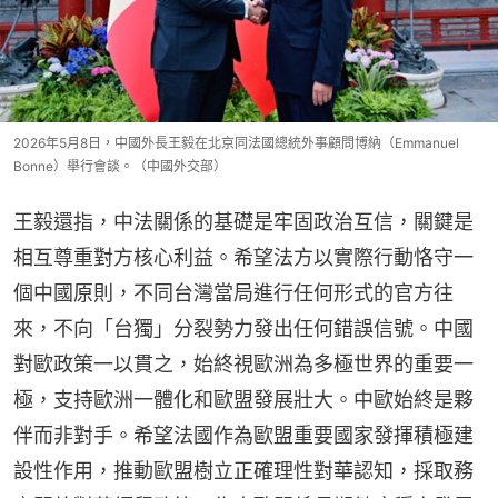
2026年5月8日，中國外長王毅在北京同法國總統外事顧問博納（Emmanuel
Bonne）舉行會談。（中國外交部）
王毅還指，中法關係的基礎是牢固政治互信，關鍵是
相互尊重對方核心利益。希望法方以實際行動恪守一
個中國原則，不同台灣當局進行任何形式的官方往
來，不向「台獨」分裂勢力發出任何錯誤信號。中國
對歐政策一以貫之，始終視歐洲為多極世界的重要一
極，支持歐洲一體化和歐盟發展壯大。中歐始終是夥
伴而非對手。希望法國作為歐盟重要國家發揮積極建
設性作用，推動歐盟樹立正確理性對華認知，採取務