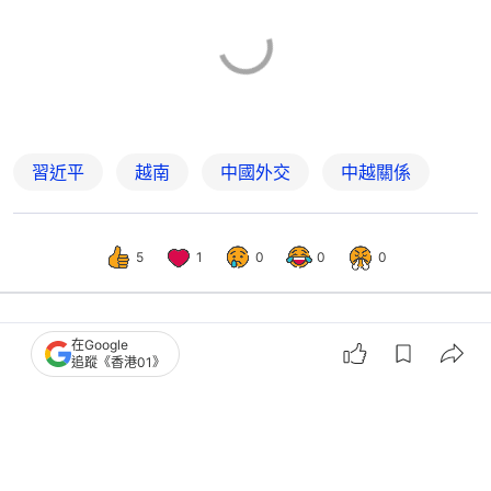
習近平
越南
中國外交
中越關係
5
1
0
0
0
在Google
國際
即時國際
追蹤《香港01》
習近平會見白羅斯總統盧卡申科：中白
關係進入歷史最好時期