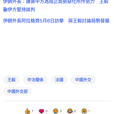
伊朗外長：讚賞中方為阻止局勢惡化所作努力 王毅
籲伊方堅持談判
伊朗外長阿拉格齊5月6日訪華 與王毅討論局勢發展
王毅
中法關係
法國
中國外交
中國外交部
7
0
0
0
1