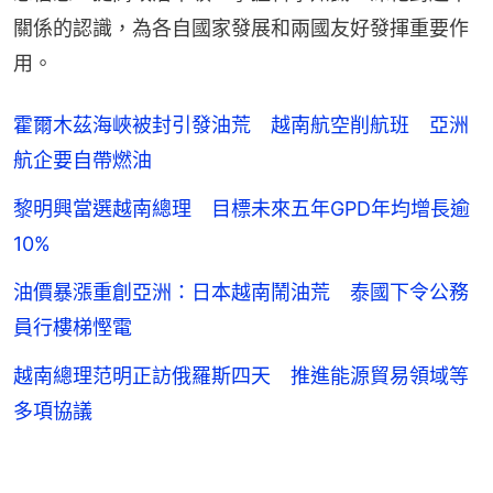
關係的認識，為各自國家發展和兩國友好發揮重要作
用。
霍爾木茲海峽被封引發油荒 越南航空削航班 亞洲
航企要自帶燃油
黎明興當選越南總理 目標未來五年GPD年均增長逾
10%
油價暴漲重創亞洲：日本越南鬧油荒 泰國下令公務
員行樓梯慳電
越南總理范明正訪俄羅斯四天 推進能源貿易領域等
多項協議