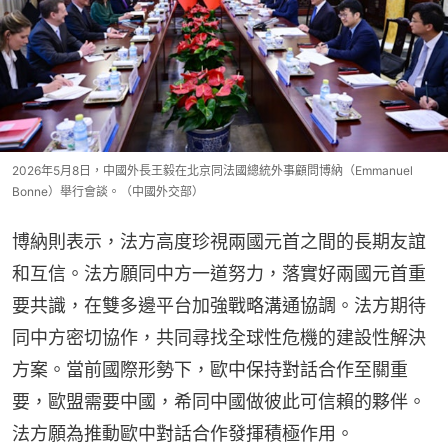
2026年5月8日，中國外長王毅在北京同法國總統外事顧問博納（Emmanuel
Bonne）舉行會談。（中國外交部）
博納則表示，法方高度珍視兩國元首之間的長期友誼
和互信。法方願同中方一道努力，落實好兩國元首重
要共識，在雙多邊平台加強戰略溝通協調。法方期待
同中方密切協作，共同尋找全球性危機的建設性解決
方案。當前國際形勢下，歐中保持對話合作至關重
要，歐盟需要中國，希同中國做彼此可信賴的夥伴。
法方願為推動歐中對話合作發揮積極作用。