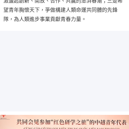
激盪起創新、開放、合作、共贏的澎湃春潮；三是希
望青年胸懷天下，爭做構建人類命運共同體的先鋒
隊，為人類進步事業貢獻青春力量。