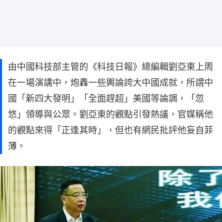
由中國科技部主管的《科技日報》總編輯劉亞東上周
在一場演講中，炮轟一些輿論誇大中國成就，所謂中
國「新四大發明」「全面趕超」美國等論調，「忽
悠」領導與公眾。劉亞東的觀點引發熱議，官媒稱他
的觀點來得「正逢其時」，但也有網民批評他妄自菲
薄。