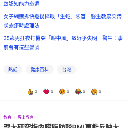
致認知能力衰退
女子網購拆快遞後捽眼「生蛇」險盲 醫生教感染帶
狀皰疹時處理法
35歲男捱夜打機突「眼中風」致近乎失明 醫生：事
前會有這些警號
熱話
健康百科
台灣
3
0
0
0
0
教育
專上教育
理大研究指內臟脂肪較BMI更能反映大