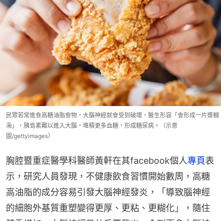
民眾若常進食高糖油脂食物，大腦神經就會受到破壞，醫生形容「會形成一片漿糊
海」，胰島素難以進入大腦，堆積更多血糖，形成糖尿病。（示意
圖/gettyimages）
胸腔暨重症醫學科醫師黃軒在其facebook個人
專頁
表
示，研究人員發現，不健康飲食習慣開始數周，高糖
高油脂的成分容易引發大腦神經發炎，「導致腦神經
的細胞外基質重塑變得更厚、更粘、更糊化」，隨住