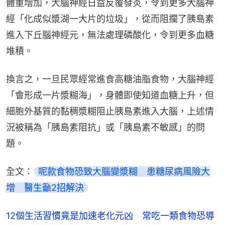
體重增加，大腦神經日益反覆發炎，令到更多大腦神
經「化成似漿湖一大片的垃圾」，從而阻攔了胰島素
進入下丘腦神經元，無法處理磷酸化，令到更多血糖
堆積。
換言之，一旦民眾經常進食高糖油脂食物，大腦神經
「會形成一片漿糊海」，身體即使知道血糖上升，但
細胞外基質的黏稠漿糊阻止胰島素進入大腦，上述情
況被稱為「胰島素阻抗」或「胰島素不敏感」的問
題。
全文：
呢款食物恐致大腦變漿糊　患糖尿病風險大
增　醫生籲2招解決
12個生活習慣竟是加速老化元凶 常吃一類食物恐導