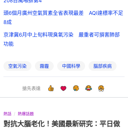
208百萬噸排第4
頭6個月廣州空氣質素全省表現最差 AQI達標率不足
8成
京津冀6月中上旬料現臭氧污染 嚴重者可損害肺部
功能
空氣污染
霧霾
中國科學
腦部疾病
搶先表達
熱話
熱爆話題
對抗大腦老化！美國最新研究：平日做