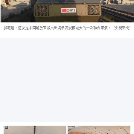
據報道，這次是中國解放軍派員出境參演規模最大的一次聯合軍演。（央視新聞）