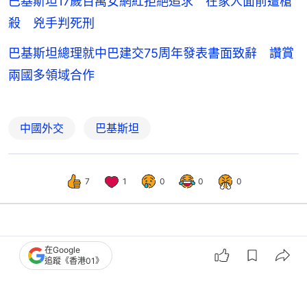
巴基斯坦總理就中巴建交75周年發表書面致辭 讚賞
兩國多領域合作
中國外交
巴基斯坦
7
1
0
0
0
中國
即時中國
6中國籍男女誘騙24歲同胞赴柬埔寨實
在Google
施綁架勒索 強迫吸毒再性侵
追蹤《香港01》