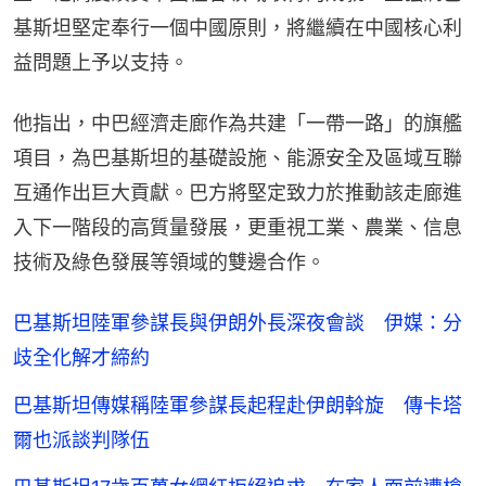
益問題上予以支持。
他指出，中巴經濟走廊作為共建「一帶一路」的旗艦
項目，為巴基斯坦的基礎設施、能源安全及區域互聯
互通作出巨大貢獻。巴方將堅定致力於推動該走廊進
入下一階段的高質量發展，更重視工業、農業、信息
技術及綠色發展等領域的雙邊合作。
巴基斯坦陸軍參謀長與伊朗外長深夜會談 伊媒：分
歧全化解才締約
巴基斯坦傳媒稱陸軍參謀長起程赴伊朗斡旋 傳卡塔
爾也派談判隊伍
巴基斯坦17歲百萬女網紅拒絕追求 在家人面前遭槍
殺 兇手判死刑