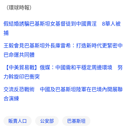
（環球時報）
假結婚誘騙巴基斯坦女基督徒到中國賣淫 8華人被
捕
王毅會見巴基斯坦外長庫雷希：打造新時代更緊密中
巴命運共同體
【中美貿易戰】俄媒：中國需和平穩定周邊環境 努
力斡旋印巴衝突
交流反恐戰術 中國及巴基斯坦陸軍在巴境內開展聯
合演練
販賣人口
公安部
巴基斯坦