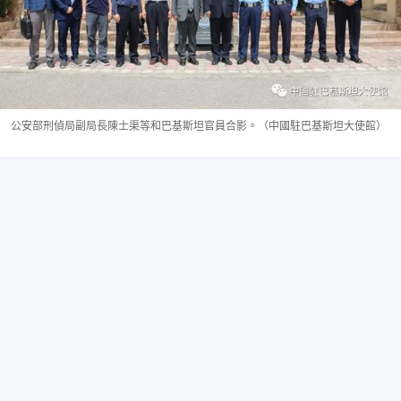
公安部刑偵局副局長陳士渠等和巴基斯坦官員合影。（中國駐巴基斯坦大使館）