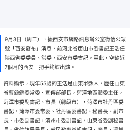
9月3日（周二），據西安市網路訊息辦公室微信公眾
號「西安發布」消息，前河北省唐山市委書記王浩任
陝西省委委員、常委，西安市委書記。至此，空缺近
7個月的西安一把手終於出爐。
資料顯示，現年55歲的王浩是山東單縣人，歷任山東
省曹縣縣委常委、宣傳部部長，菏澤地區體委主任，
菏澤市委副書記、市長（縣級市），菏澤市牡丹區委
書記，菏澤市委常委、牡丹區委書記、秘書長、副市
長、市委副書記，濱州市委副書記，山東省委副秘書
長、省信訪局局長、省民政廳黨組書記、廳長，淄博