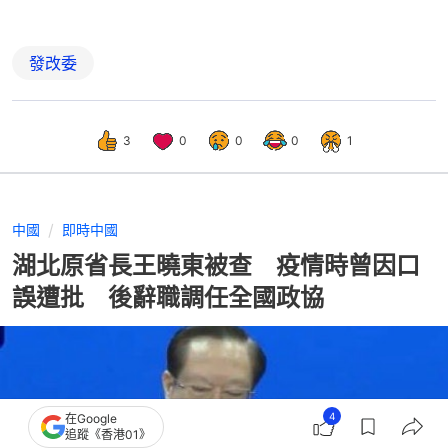
發改委
3
0
0
0
1
中國
即時中國
湖北原省長王曉東被查 疫情時曾因口
誤遭批 後辭職調任全國政協
4
在Google
追蹤《香港01》