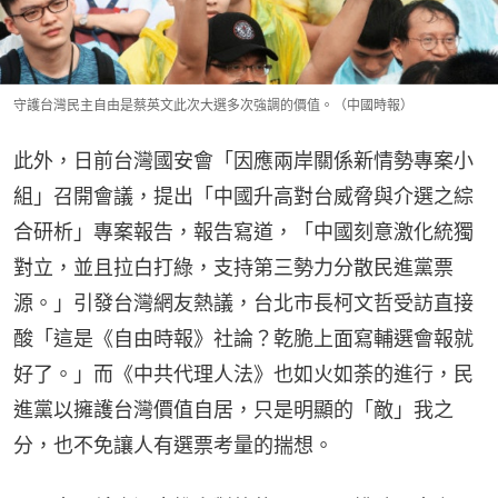
守護台灣民主自由是蔡英文此次大選多次強調的價值。（中國時報）
此外，日前台灣國安會「因應兩岸關係新情勢專案小
組」召開會議，提出「中國升高對台威脅與介選之綜
合研析」專案報告，報告寫道，「中國刻意激化統獨
對立，並且拉白打綠，支持第三勢力分散民進黨票
源。」引發台灣網友熱議，台北市長柯文哲受訪直接
酸「這是《自由時報》社論？乾脆上面寫輔選會報就
好了。」而《中共代理人法》也如火如荼的進行，民
進黨以擁護台灣價值自居，只是明顯的「敵」我之
分，也不免讓人有選票考量的揣想。