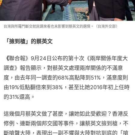
台灣與所羅門斷交就民調來看也未影響到蔡英文的選情。（台灣外交部）
「撿到槍」的蔡英文
《
聯合報》9月24日公布的第十次《兩岸關係年度大
調查》報告顯示，對蔡英文處理兩岸關係的不滿意
度，由去年同一調查的68%高點降到51%，滿意度則
由19%低點翻倍來到38%，甚至比她2016年初上任時
的31%還高。
這幾個月蔡英文做了甚麼，讓她如此受歡迎？香港反
修例、連斷兩個邦交國等事件，讓蔡英文撿到槍，不
斷嗆聲大陸，表現出一副不懼與大陸對抗到底的「嗆