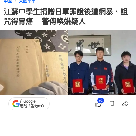
中國
大國小事
江蘇中學生捐贈日軍罪證後遭網暴、詛
咒得胃癌 警傳喚嫌疑人
92
在Google
追蹤《香港01》
撰文：
盧詩文
出版：
2026-08-02 20:30
更新：
2026-08-02 21:05