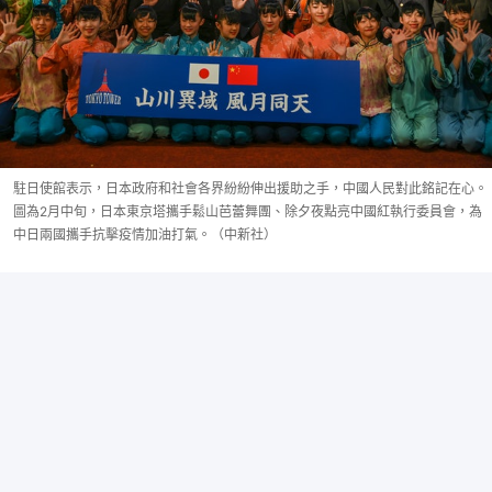
駐日使館表示，日本政府和社會各界紛紛伸出援助之手，中國人民對此銘記在心。
圖為2月中旬，日本東京塔攜手鬆山芭蕾舞團、除夕夜點亮中國紅執行委員會，為
中日兩國攜手抗擊疫情加油打氣。（中新社）