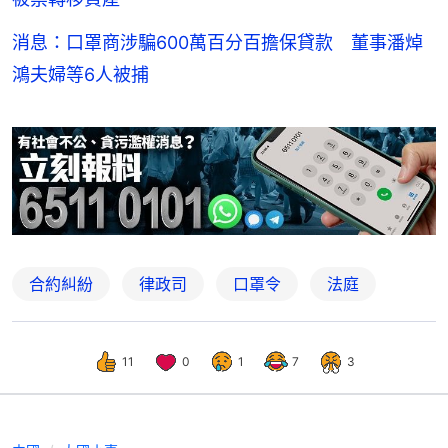
消息：口罩商涉騙600萬百分百擔保貸款 董事潘焯
鴻夫婦等6人被捕
合約糾紛
律政司
口罩令
法庭
11
0
1
7
3