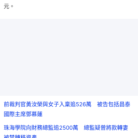
元。
前裁判官黃汝榮與女子入稟追526萬 被告包括昌泰
國際主席鄧慕蓮
珠海學院向財務總監追2500萬 總監疑曾將款轉妻
被禁轉移資產