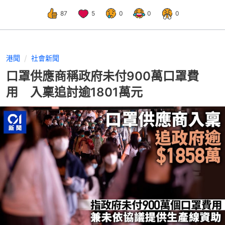
87
5
0
0
0
港聞
社會新聞
口罩供應商稱政府未付900萬口罩費
用 入稟追討逾1801萬元