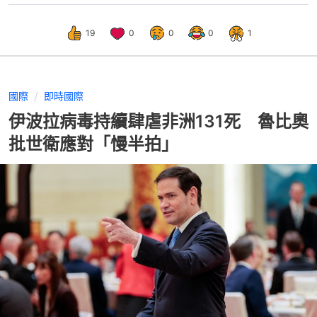
特朗普
中美關係
中美貿易戰
19
0
0
0
1
國際
即時國際
伊波拉病毒持續肆虐非洲131死 魯比奧
批世衛應對「慢半拍」