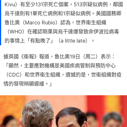
伊波拉疫情持續擴散，截至5月19日（周二），剛果
民主共和國伊圖里省（Ituri）和北基伍省（North
Kivu）有至少131宗死亡個案，513宗疑似病例，鄰國
烏干達則有1單死亡病例和1宗疑似病例。美國國務卿
魯比奧（Marco Rubio）認為，世界衛生組織
（WHO）在確認剛果與烏干達爆發致命伊波拉病毒
的事情上「有點晚了」（a little late）。
據英國《衛報》報道，魯比奧19日（周二）表示：
「顯然，主要應對機構是美國疾病管制與預防中心
（CDC）和世界衛生組織，遺憾的是，世衛組織對疫
情的發現稍顯遲緩。」