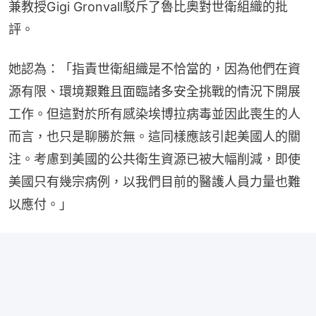
「規模和速度」感到憂慮，據估計，該疫情已在剛果
民主共和國造成131人死亡。
來自約翰霍普金斯大學彭博公共衛生學院的免疫學家
兼教授Gigi Gronvall駁斥了魯比奧對世衛組織的批
評。
她認為：「指責世衛組織是不恰當的，因為他們在資
源有限、環境艱難且面臨諸多安全挑戰的情況下開展
工作。但這對於所有感染埃博拉病毒並因此喪生的人
而言，也只是聊勝於無。這同樣應該引起美國人的關
注。考慮到美國的公共衛生資源已被大幅削減，即使
美國只有幾宗病例，以我們目前的醫護人員力量也難
以應付。」