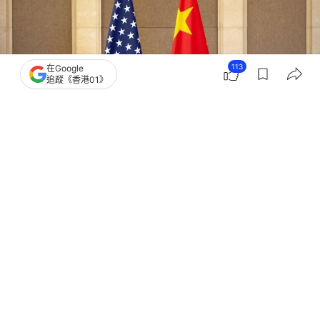
觀點
01論壇
113
在Google
追蹤《香港01》
來稿｜分水嶺上的抉擇：美式東亂西穩
霸權 VS 中國命運與共擔當
撰文：
01論壇