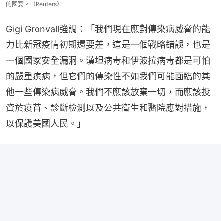
2026年5月14日，美國國務卿魯比奧（Marco Rubio）抵達北京人民大會堂，出席
中國國家主席習近平為到訪的美國總統特朗普（Donald Trump，不在圖中）舉行
的國宴。（Reuters）
Gigi Gronvall強調：「我們現在應對傳染病威脅的能
力比新冠疫情初期還要差，這是一個戰略錯誤，也是
一個國家安全漏洞。漢坦病毒和伊波拉病毒都是可怕
的嚴重疾病，但它們的傳染性不如我們可能面臨的其
他一些傳染病威脅。我們不應該放棄一切，而應該投
資於疫苗、診斷檢測以及公共衛生和醫院應對措施，
以保護美國人民。」