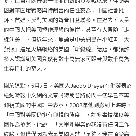
多，但自特朗普第一任期開啟的貿易戰以來，伴隨美
國對華圍堵戰略與特朗普的任性妄為，中國社會批
評、質疑、反對美國的聲音日益增多。在過去，大量
的中國人把美國視作理想的彼岸，甚至有人冒險「走
線潤美」，但近年來，無論是中美網民在小紅書「大
對賬」還是火爆網絡的美國「斬殺線」話題，都讓許
多人認識到美國竟然有數十萬無家可歸者與數千萬為
生存掙扎的窮人。
關於這點，5月7日，美國人Jacob Dreyer在他發表於
紐約時報中文網的文章《特朗普將訪問一個早已不再
仰視美國的中國》中表示，2008年他剛搬到上海時，
「中國對美國仍抱有仰視的態度」，許多事情都以美
國作為參照。他說：「大學剛畢業的我沒有任何工作
經驗，但僅僅因為我是美國人就已足夠。我在頂尖高