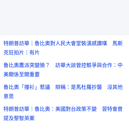
特朗普訪華｜魯比奧對人民大會堂裝潢感讚嘆 馬斯
克狂拍片｜有片
魯比奧鷹派突變臉？ 訪華大談管控競爭與合作：中
美關係至關重要
魯比奧「撞衫」惹議 辯稱：是馬杜羅抄襲 沒其他