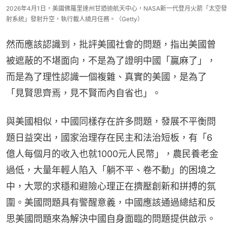
2026年4月1日，美國佛羅里達州甘迺迪航天中心，NASA新一代登月火箭「太空發
射系統」發射升空，執行載人繞月任務。（Getty）
然而應該認識到，批評美國社會的問題，指出美國曾
被遮蔽的不堪面向，不是為了證明中國「贏麻了」，
而是為了理性認識一個複雜、真實的美國，是為了
「見賢思齊焉，見不賢而內自省也」。
與美國相似，中國同樣存在許多問題，發展不平衡問
題日益突出，國家治理存在民主和法治短板，有「6
億人每個月的收入也就1000元人民幣」，農民養老金
過低，大量年輕人陷入「躺不平、卷不動」的困境之
中，大眾的求穩和避險心理正在擠壓創新和拼搏的氛
圍。美國問題具有警醒意義，中國應該通過總結和反
思美國問題來為解決中國自身面臨的問題提供啟示。