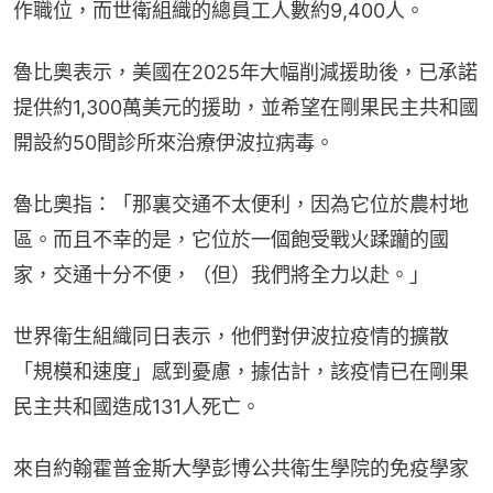
普）決定讓美國退出世衛組織，專家稱此舉「埋下了
下一場大流行的種子」。自特朗普2025年重返白宮
後，首批舉措之一就是退出世衛組織。美國的退出也
導致世衛組織近四分之一的員工流失，約2,000個工
作職位，而世衛組織的總員工人數約9,400人。
魯比奧表示，美國在2025年大幅削減援助後，已承諾
提供約1,300萬美元的援助，並希望在剛果民主共和國
開設約50間診所來治療伊波拉病毒。
魯比奧指：「那裏交通不太便利，因為它位於農村地
區。而且不幸的是，它位於一個飽受戰火蹂躪的國
家，交通十分不便，（但）我們將全力以赴。」
世界衛生組織同日表示，他們對伊波拉疫情的擴散