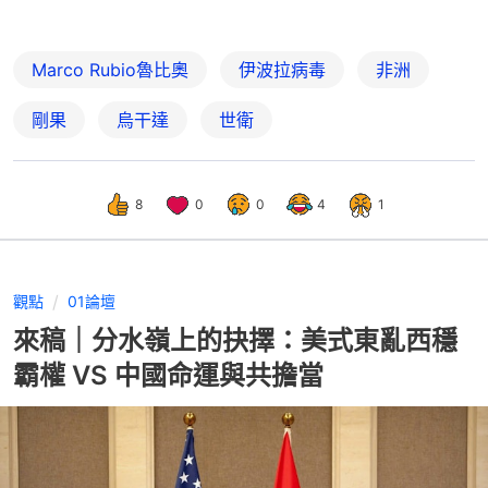
意思
特朗普訪華｜魯比奧：美國對台政策不變 習特會曾
提及黎智英案
Marco Rubio魯比奧
伊波拉病毒
非洲
剛果
烏干達
世衛
8
0
0
4
1