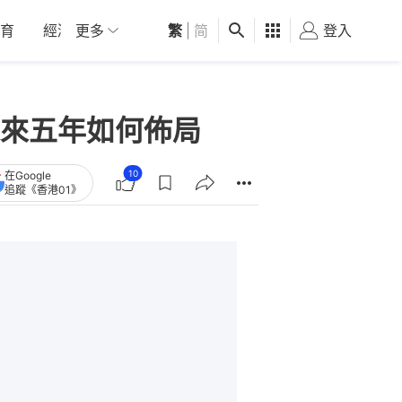
育
經濟
更多
01深圳
繁
觀點
|
简
健康
好食玩飛
登入
女
來五年如何佈局
10
在Google
追蹤《香港01》