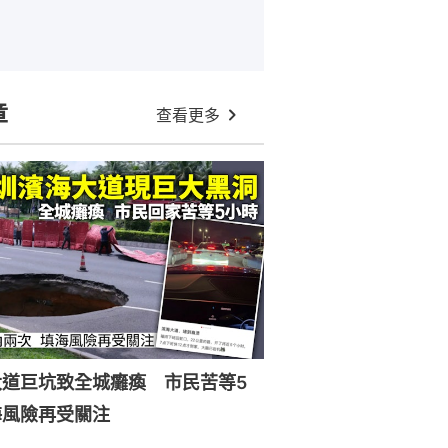
章
查看更多
大道巨坑致全城癱瘓 市民苦等5
海風險再受關注