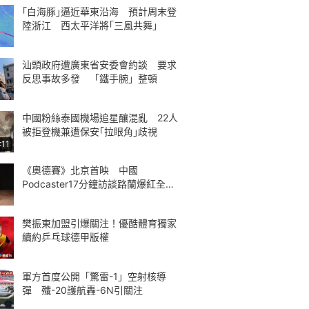
｢白海豚｣逼近華東沿海 預計周末登
陸浙江 西太平洋將｢三風共舞｣
汕頭政府遭廣東省安委會約談 要求
反思事故多發 「鐵手腕」整頓
中國粉絲泰國機場追星釀混亂 22人
被拒登機兼遭保安｢拉眼角｣歧視
:11
《奧德賽》北京首映 中國
Podcaster17分鐘訪談路蘭爆紅全球
熱議
樊振東加盟引爆關注！優酷體育獨家
續約乒乓球德甲版權
軍方首度公開「驚雷-1」空射核導
彈 殲-20護航轟-6N引關注