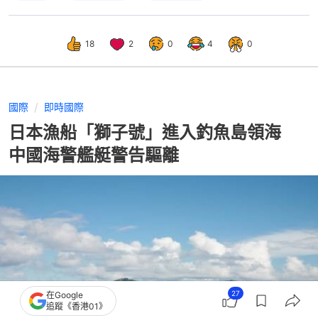
18
2
0
4
0
國際
即時國際
日本漁船「獅子號」進入釣魚島領海
中國海警艦艇警告驅離
27
在Google
追蹤《香港01》