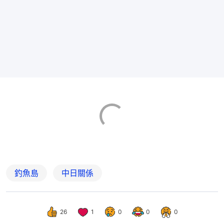
釣魚島
中日關係
26
1
0
0
0