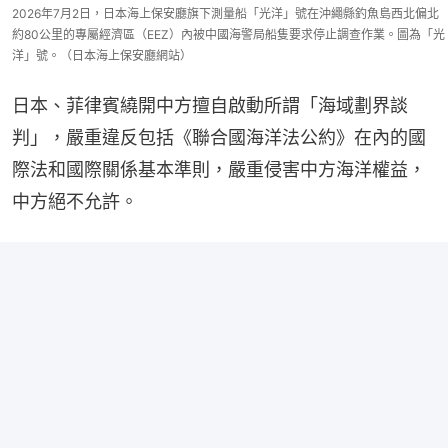
2026年7月2日，日本海上保安廳旗下測量船「光洋」號在沖繩縣釣魚島西北偏北
約80公里的專屬經濟區（EEZ）內被中國海警局船隻要求停止調查作業。圖為「光
洋」號。（日本海上保安廳網站）
日本、菲律賓繞開中方擅自啟動所謂「海域劃界談
判」，嚴重違反包括《聯合國海洋法公約》在內的國
際法和國際關係基本準則，嚴重侵害中方海洋權益，
中方絕不允許。