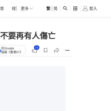
育
經濟
更多
01深圳
繁
觀點
|
简
健康
好食玩飛
登入
女
不要再有人傷亡
75
在Google
追蹤《香港01》