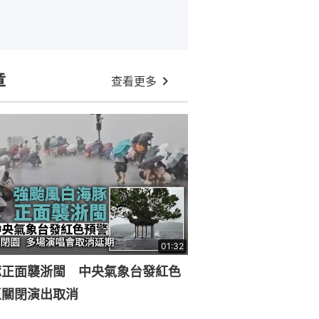
章
查看更多
01:32
豚正面襲浙閩 中央氣象台發紅色
區關閉演出取消