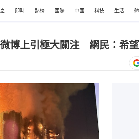
息
即時
熱榜
國際
中國
科技
生活
體
微博上引極大關注 網民：希望
8