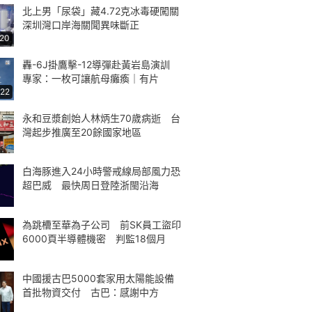
北上男「尿袋」藏4.72克冰毒硬闖關
深圳灣口岸海關聞異味斷正
:20
轟-6J掛鷹擊-12導彈赴黃岩島演訓
專家：一枚可讓航母癱瘓｜有片
:22
永和豆漿創始人林炳生70歲病逝 台
灣起步推廣至20餘國家地區
白海豚進入24小時警戒線局部風力恐
超巴威 最快周日登陸浙閩沿海
為跳槽至華為子公司 前SK員工盜印
6000頁半導體機密 判監18個月
中國援古巴5000套家用太陽能設備
首批物資交付 古巴：感謝中方