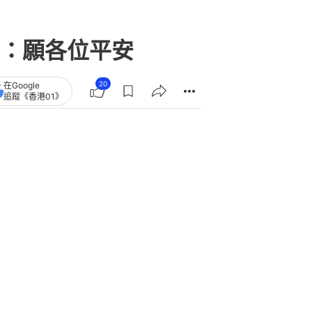
：願各位平安
20
在Google
追蹤《香港01》