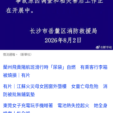
情況通報。（新華社）
蘭州飛貴陽航班滑行時「尿袋」自燃 有乘客行李箱
被燒損｜有片
有片｜江蘇火災母女困窗外墮樓 女童亡母危殆 消
防被批無鋪氣墊
東莞女子充電玩手機睡著 電池熱失控起火 她全身