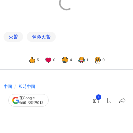
火警
奪命火警
5
0
4
1
0
中國
即時中國
湖南湘西瀘溪有民房發生火警 已致6死
4
在Google
追蹤《香港01》
5傷