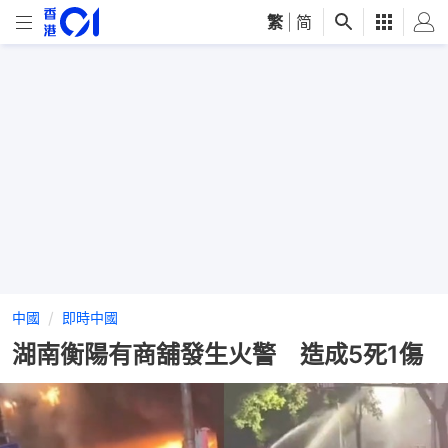
繁
|
简
中國
即時中國
湖南衡陽有商舖發生火警 造成5死1傷