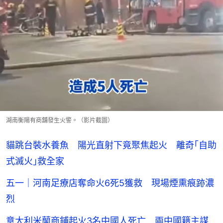
湖南衡陽有商舖發生火警。（影片截圖）
貓跳台裝水養魚 陽光直射下竟聚焦起火 離奇｢自助
式滅火｣救全家
五一｜河南足療店奪命火6死5獲救 現場煙熏痕跡濃
烈
意大利米蘭商鋪起火3名中國人死亡 兩中國籍主謀