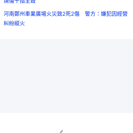
燒傷十指全毀
河南鄭州車業廣場火災致2死2傷 警方：嫌犯因經營
糾紛縱火