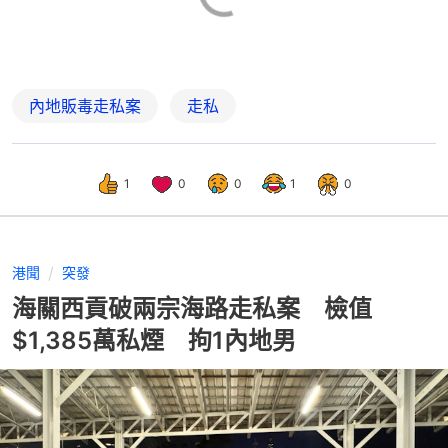
內地販毒走私案
走私
1
0
0
1
0
港聞
突發
海關西貢破兩宗海路走私案 檢值
$1,385萬私煙 拘1內地男