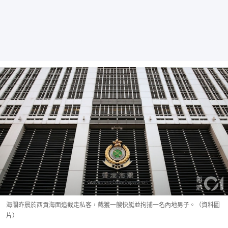
海關昨晨於西貢海面追截走私客，截獲一艘快艇並拘捕一名內地男子。（資料圖
片）