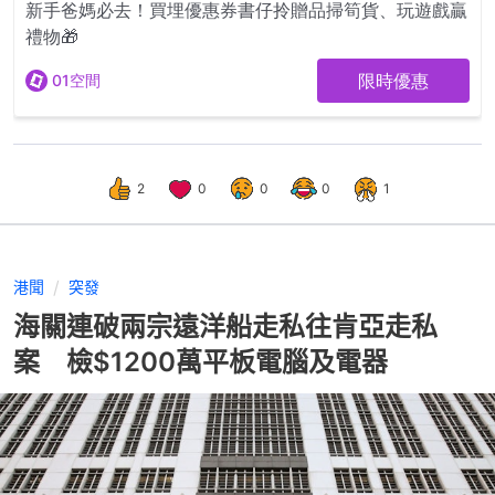
2
0
0
0
1
港聞
突發
海關連破兩宗遠洋船走私往肯亞走私
案 檢$1200萬平板電腦及電器