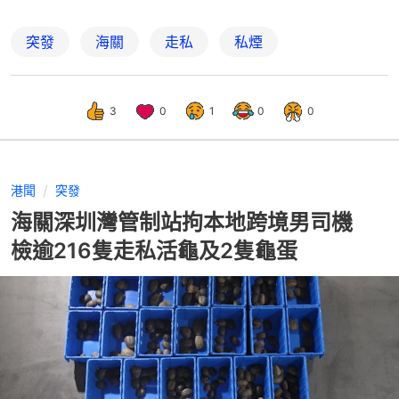
突發
海關
走私
私煙
3
0
1
0
0
港聞
突發
海關深圳灣管制站拘本地跨境男司機
檢逾216隻走私活龜及2隻龜蛋