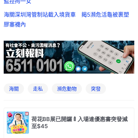
監控拘一女
海關深圳灣管制站截入境貨車 揭5瀕危活龜被裹塑
膠塞襪內
海關
走私
瀕危動物
突發