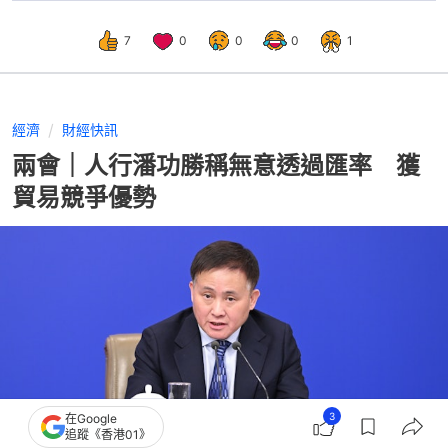
7
0
0
0
1
經濟
財經快訊
兩會｜人行潘功勝稱無意透過匯率 獲
貿易競爭優勢
3
在Google
追蹤《香港01》