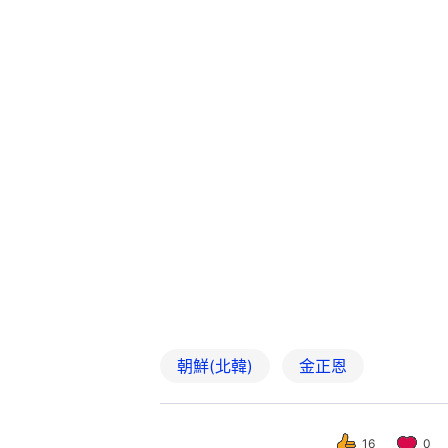
朝鮮(北韓)
金正恩
16
0