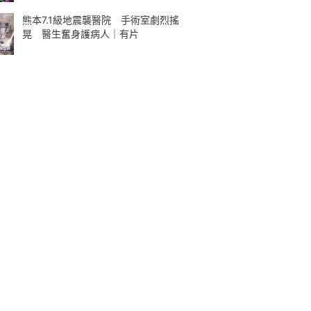
熊本7.1級地震襲醫院 手術室劇烈搖
晃 醫生奮身護病人｜有片