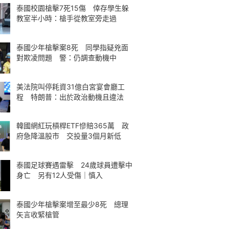
泰國校園槍擊7死15傷 倖存學生躲
教室半小時：槍手從教室旁走過
泰國少年槍擊案8死 同學指疑兇面
對欺凌問題 警：仍調查動機中
美法院叫停耗資31億白宮宴會廳工
程 特朗普：出於政治動機且違法
韓國網紅玩槓桿ETF慘賠365萬 政
府急降溫股市 交投量3個月新低
泰國足球賽遇雷擊 24歲球員遭擊中
身亡 另有12人受傷｜慎入
泰國少年槍擊案增至最少8死 總理
矢言收緊槍管