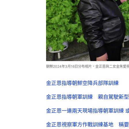
朝鮮2024年3月16日分布相片，金正恩與二女金朱愛視
金正恩指導朝鮮空降兵部隊訓練
金正恩指導朝軍訓練 親自駕駛新型
金正恩一連兩天現場指導朝軍訓練 
金正恩視察軍方作戰訓練基地 稱要