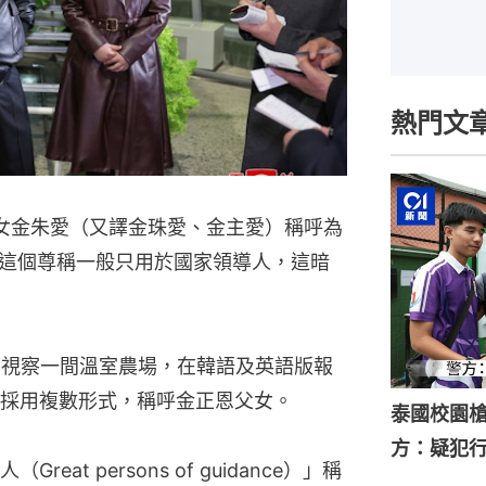
熱門文
二女金朱愛（又譯金珠愛、金主愛）稱呼為
這個尊稱一般只用於國家領導人，這暗
同視察一間溫室農場，在韓語及英語版報
採用複數形式，稱呼金正恩父女。
泰國校園槍
方：疑犯
at persons of guidance）」稱