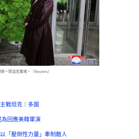
察一間溫室農場。（Reuters）
主戰坦克｜多圖
或為回應美韓軍演
以「壓倒性力量」牽制敵人