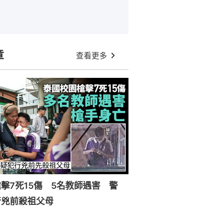
章
查看更多
擊7死15傷 5名教師遇害 警
行兇前殺祖父母