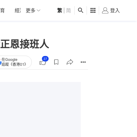
育
經濟
更多
01深圳
繁
觀點
|
简
健康
好食玩飛
登入
女
正恩接班人
27
在Google
追蹤《香港01》