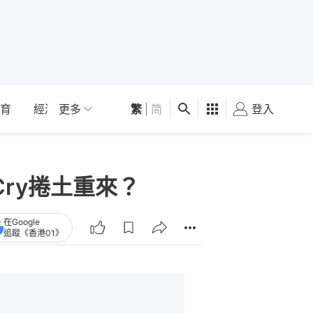
育
經濟
更多
01深圳
繁
觀點
|
简
健康
好食玩飛
登入
女
aCry捲土重來？
在Google
追蹤《香港01》