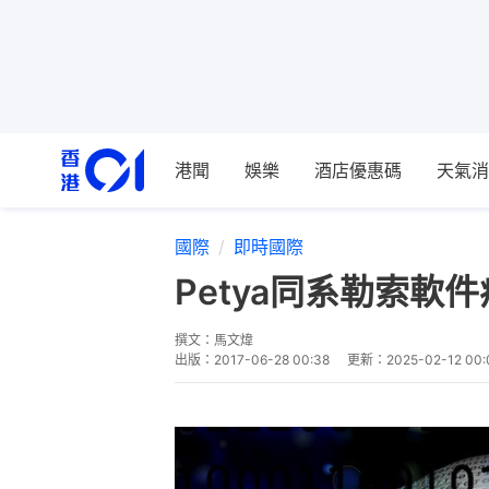
港聞
娛樂
酒店優惠碼
天氣消
國際
即時國際
Petya同系勒索軟件
撰文：
馬文煒
出版：
2017-06-28 00:38
更新：
2025-02-12 00: