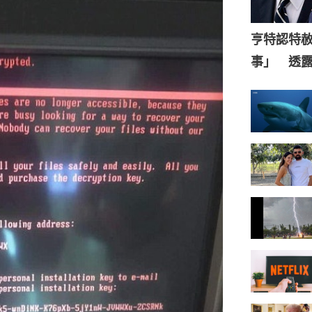
亨特認特
事」 透