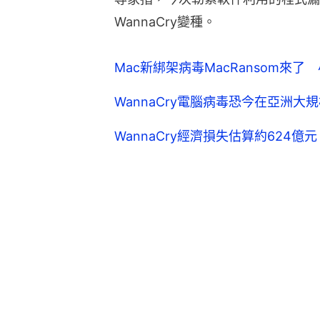
WannaCry變種。
Mac新綁架病毒MacRansom來了
WannaCry電腦病毒恐今在亞洲大
WannaCry經濟損失估算約624