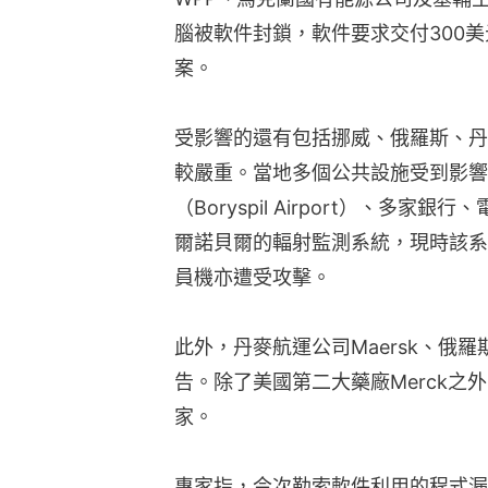
腦被軟件封鎖，軟件要求交付300
案。
受影響的還有包括挪威、俄羅斯、丹
較嚴重。當地多個公共設施受到影響
（Boryspil Airport）、多
爾諾貝爾的輻射監測系統，現時該系
員機亦遭受攻擊。
此外，丹麥航運公司Maersk、俄羅
告。除了美國第二大藥廠Merck之
家。
專家指，今次勒索軟件利用的程式漏洞