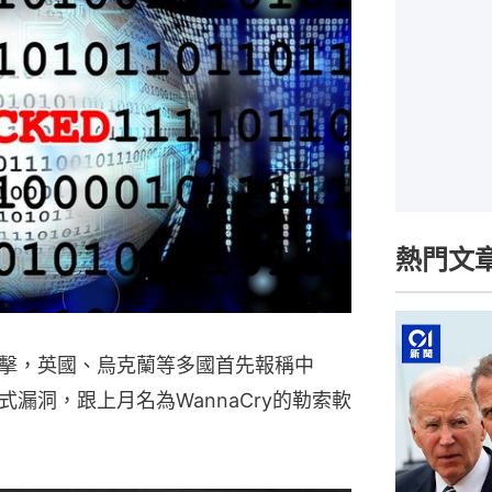
熱門文
擊，英國、烏克蘭等多國首先報稱中
漏洞，跟上月名為WannaCry的勒索軟