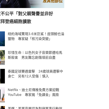
赦不公平「對父親聲譽並非好
露拜登癌細胞擴散
紐約海域驚現3.6米巨鯊！座頭鯨也淪
獵物 專家疑「核污染突變」
珍惜生命︱以色列女子音樂節遭哈馬
斯殺害 男友難忘創傷墳前自盡
泰國足球賽遇雷擊 24歲球員遭擊中
身亡 另有12人受傷｜慎入
Netflix、迪士尼傳推免費方案迎戰
YouTube 專家揭「免課金」風險
美媒：美軍高層認為對伊軍事行動效