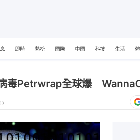
息
即時
熱榜
國際
中國
科技
生活
體
病毒Petrwrap全球爆 Wann
03