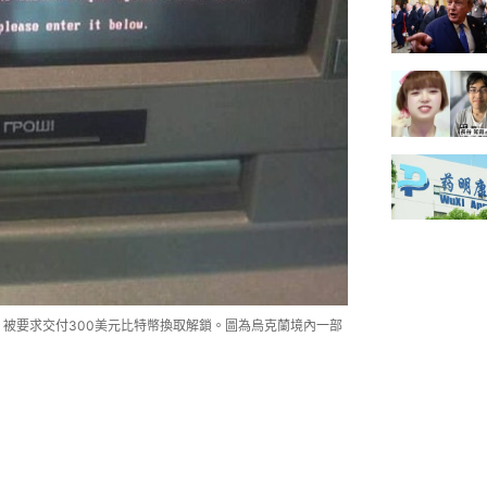
密，被要求交付300美元比特幣換取解鎖。圖為烏克蘭境內一部