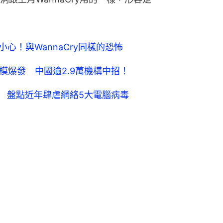
 小心！與WannaCry同樣的恐怖
規模爆發 中國逾2.9萬機構中招！
億元 盤點近年肆虐網絡5大電腦病毒