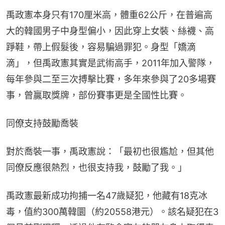
禹政憲本身只有170厘米高，體重62公斤，在普遍高
大的韓國男子中身型偏小，因此穿上女裝、絲襪、高
踭鞋，帶上假髮後，容易騙過罪犯。身型「嬌滴
滴」，但禹政憲其實是武術高手，2011年加入警隊，
每年參與二至三次搏擊比賽，多年來參與了20多場賽
事，曾贏取獎牌，部份賽事更是全國性比賽。
同僚支持鼓勵喬裝
對於喬裝一事，禹政憲說：「最初也很尷尬，但其他
同僚反應很熱烈，也很支持我，鼓勵了我。」
禹政憲最新成功拘捕一名47歲疑犯，他藏有18克冰
毒，值約300萬韓圜（約20558港元）。該名疑犯在3