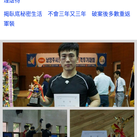
理虐待
揭臥底秘密生活 不會三年又三年 破案後多數重返
軍裝