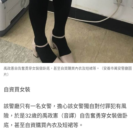
禹政憲自告奮勇穿女裝做卧底，甚至自資購買內衣及短裙等。（安養市萬安警廳圖
片）
自資買女裝
該警廳只有一名女警，擔心該女警獨自對付罪犯有風
險，於是32歲的禹政憲（音譯）自告奮勇穿女裝做卧
底，甚至自資購買內衣及短裙等。