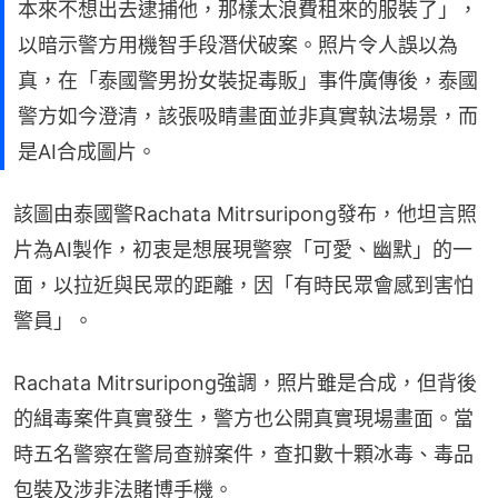
本來不想出去逮捕他，那樣太浪費租來的服裝了」，
以暗示警方用機智手段潛伏破案。照片令人誤以為
真，在「泰國警男扮女裝捉毒販」事件廣傳後，泰國
警方如今澄清，該張吸睛畫面並非真實執法場景，而
是AI合成圖片。
該圖由泰國警Rachata Mitrsuripong發布，他坦言照
片為AI製作，初衷是想展現警察「可愛、幽默」的一
面，以拉近與民眾的距離，因「有時民眾會感到害怕
警員」。
Rachata Mitrsuripong強調，照片雖是合成，但背後
的緝毒案件真實發生，警方也公開真實現場畫面。當
時五名警察在警局查辦案件，查扣數十顆冰毒、毒品
包裝及涉非法賭博手機。