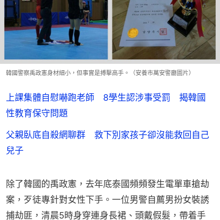
韓國警察禹政憲身材細小，但事實是搏擊高手。（安養市萬安警廳圖片）
上課集體自慰嚇跑老師 8學生認涉事受罰 揭韓國
性教育保守問題
父親臥底自殺網聊群 救下別家孩子卻沒能救回自己
兒子
除了韓國的禹政憲，去年底泰國頻頻發生電單車搶劫
案，歹徒專針對女性下手。一位男警自薦男扮女裝誘
捕劫匪，清晨5時身穿連身長裙、頭戴假髮，帶着手