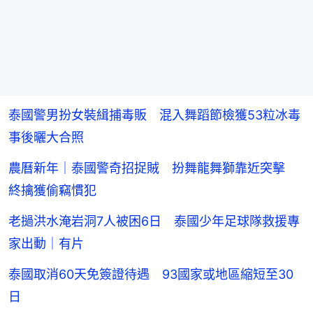
泰國警男扮女裝緝捕毒販 混入舞蹈節檢獲53粒冰毒
事後曬大合照
農曆新年｜泰國警奇招捉賊 扮舞龍舞獅靠近突擊
終擒獲偷竊慣犯
老撾洪水淹岩洞7人被困6日 泰國少年足球隊救援專
家出動｜有片
泰國取消60天免簽證待遇 93國家或地區縮短至30
日