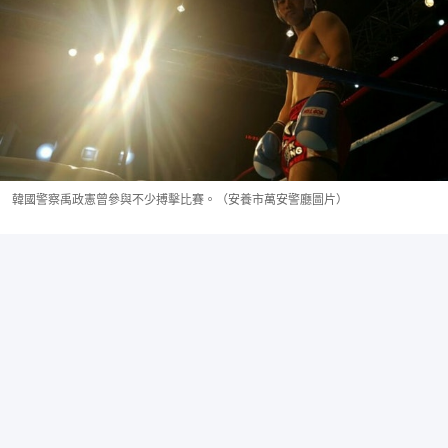
韓國警察禹政憲曾參與不少搏擊比賽。（安養市萬安警廳圖片）