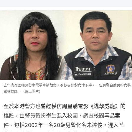
去年底泰國頻頻發生電單車搶劫案，歹徒專針對女性下手。一位男警自薦男扮女裝
誘捕劫匪。（網上圖片）
至於本港警方也曾經模仿周星馳電影《逃學威龍》的
橋段，由警員假扮學生混入校園，調查校園毒品案
件。包括2002年一名20歲男警化名朱達俊，混入荃