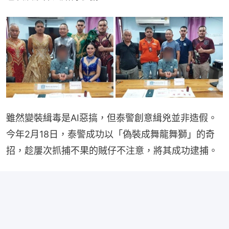
雖然變裝緝毒是AI惡搞，但泰警創意緝兇並非造假。
今年2月18日，泰警成功以「偽裝成舞龍舞獅」的奇
招，趁屢次抓捕不果的賊仔不注意，將其成功逮捕。