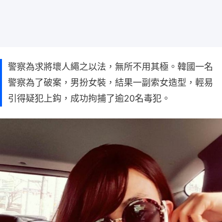
警察為求將壞人繩之以法，無所不用其極。韓國一名
警察為了破案，男扮女裝，結果一副索女造型，輕易
引得疑犯上鈎，成功拘捕了逾20名毒犯。