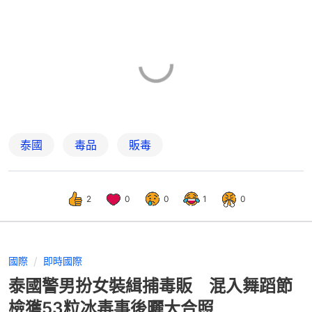
泰國
毒品
販毒
2
0
0
1
0
國際
即時國際
泰國警男扮女裝緝捕毒販 混入舞蹈節
檢獲53粒冰毒事後曬大合照