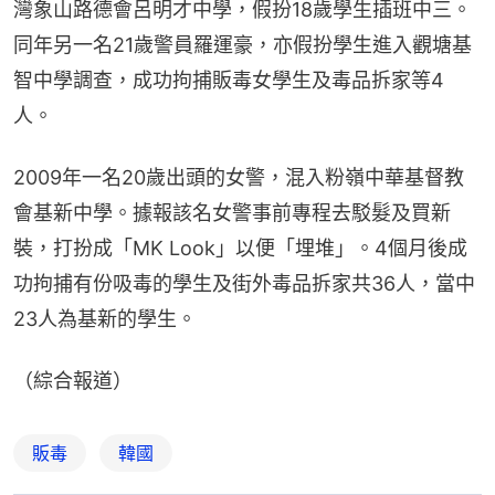
灣象山路德會呂明才中學，假扮18歲學生插班中三。
同年另一名21歲警員羅運豪，亦假扮學生進入觀塘基
智中學調查，成功拘捕販毒女學生及毒品拆家等4
人。
2009年一名20歲出頭的女警，混入粉嶺中華基督教
會基新中學。據報該名女警事前專程去駁髮及買新
裝，打扮成「MK Look」以便「埋堆」。4個月後成
功拘捕有份吸毒的學生及街外毒品拆家共36人，當中
23人為基新的學生。
（綜合報道）
販毒
韓國