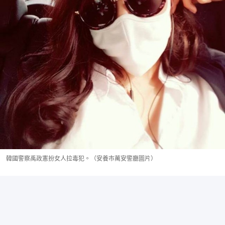
韓國警察禹政憲扮女人拉毒犯。（安養市萬安警廳圖片）