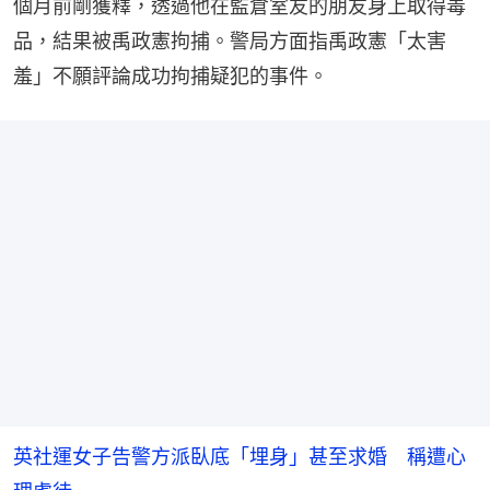
個月前剛獲釋，透過他在監倉室友的朋友身上取得毒
品，結果被禹政憲拘捕。警局方面指禹政憲「太害
羞」不願評論成功拘捕疑犯的事件。
英社運女子告警方派臥底「埋身」甚至求婚 稱遭心