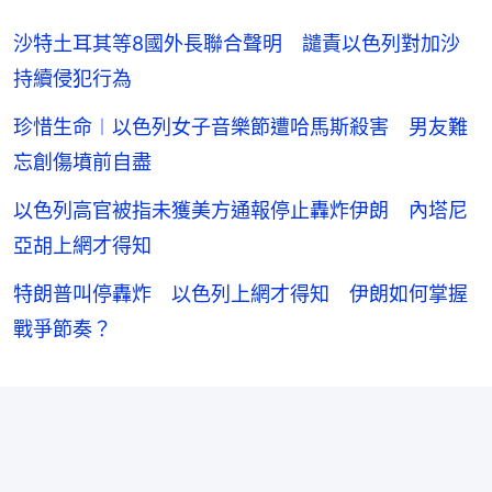
沙特土耳其等8國外長聯合聲明 譴責以色列對加沙
持續侵犯行為
珍惜生命︱以色列女子音樂節遭哈馬斯殺害 男友難
忘創傷墳前自盡
以色列高官被指未獲美方通報停止轟炸伊朗 內塔尼
亞胡上網才得知
特朗普叫停轟炸 以色列上網才得知 伊朗如何掌握
戰爭節奏？