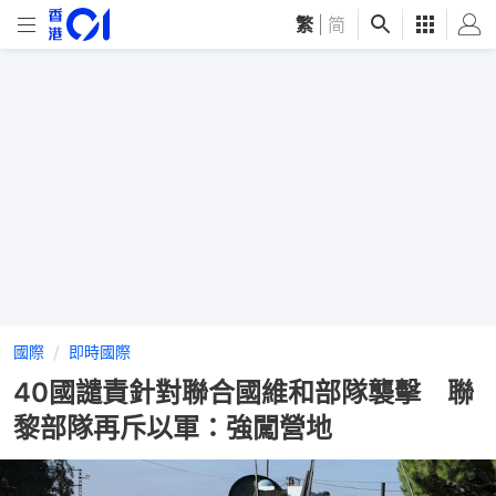
繁
|
简
國際
即時國際
40國譴責針對聯合國維和部隊襲擊 聯
黎部隊再斥以軍：強闖營地