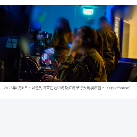
2026年8月6日，以色列海軍在地中海及紅海舉行大規模演習。（X@idfonline）