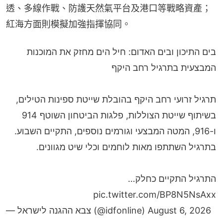
透、多線作戰、防護天然氣平台及港口等戰略資產；
紅海方面則模擬加強指揮協同。
בים התיכון ובים האדום: חיל הים מחזק את המוכנות
המבצעית בתרגיל רחב היקף
תרגיל זרועי רחב היקף בהובלת שייטת ספינות הטילים,
בשיתוף שייטת הצוללות, פלגות הביטחון השוטף 914
ו-916, המטה המבצעי וגורמים נוספים, התקיים השבוע.
בתרגיל השתתפו מאות לוחמים וכלי שיט מגוונים.
התרגיל התקיים כחלק…
pic.twitter.com/BP8N5NsAxx
— צבא ההגנה לישראל (@idfonline)
August 6, 2026