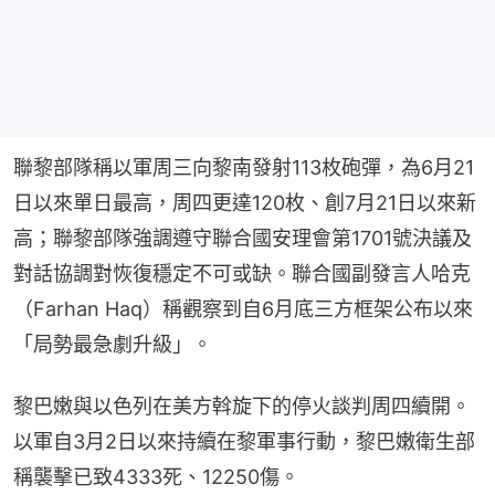
聯黎部隊稱以軍周三向黎南發射113枚砲彈，為6月21
日以來單日最高，周四更達120枚、創7月21日以來新
高；聯黎部隊強調遵守聯合國安理會第1701號決議及
對話協調對恢復穩定不可或缺。聯合國副發言人哈克
（Farhan Haq）稱觀察到自6月底三方框架公布以來
「局勢最急劇升級」。
黎巴嫩與以色列在美方斡旋下的停火談判周四續開。
以軍自3月2日以來持續在黎軍事行動，黎巴嫩衛生部
稱襲擊已致4333死、12250傷。